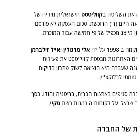
את השליטה ב
קווליטסט
הישראלית מידיה של
עה היום (ד') הרוכשת. סכום העסקה לא פורסם,
1 על ידי
אלי מרגולין
ו
אייל זילברמן
.
ה בעולם. בשנים האחרונות מבססת קווליטסט את פעילות
נה שעברה היא הוציאה לשוק פתרון בדיקות
מטי לבלוקצ'יין.
ה סניפים בארצות הברית, בריטניה והודו. בסך
סקיי
,
ת של החברה