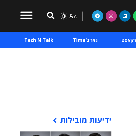
דקאסט
גאדג'Time
Tech N Talk
וכן פרסומי
תוכן פרסומי
וכן פרסומי
ידיעות מובילות