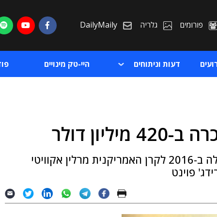
פורומים
גלריה
DailyMaily
ועים
דעות וניתוחים
היי-טק מינויים
פו
ליון דולר
ת
חברת ה-QA הישראלית ביצעה את האקזיט שלה ב-2016 לקרן האמריקנית מרלין אקוויטי
ת
דג' פוינט