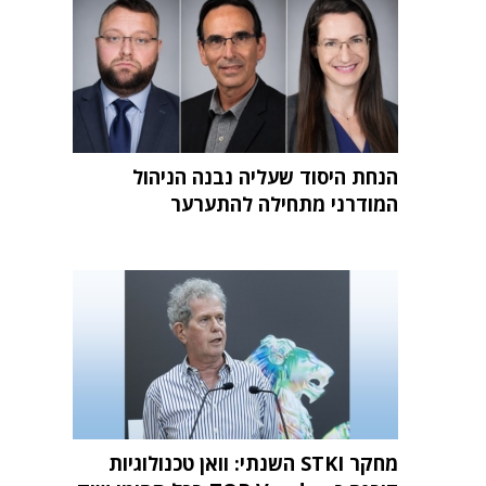
הנחת היסוד שעליה נבנה הניהול
המודרני מתחילה להתערער
מחקר STKI השנתי: וואן טכנולוגיות