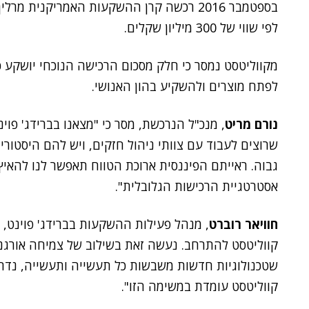
לפי שווי של 300 מיליון שקלים.
מקווליטסט נמסר כי חלק מסכום הרכישה הנוכחי יושקע 
לפתח מוצרים ולהשקיע בהון האנושי.
נורם מריט
, מנכ"ל הנרכשת, מסר כי "מצאנו בברידג' פו
שרוצים לעבוד עם צוותי ניהול חזקים, ויש להם היסטור
גבוה. ראייתם הפיננסית ארוכת הטווח תאפשר לנו להאי
אסטרטגיית הרכישות הגלובלית".
חוויאר רוברט
, מנהל פעילות ההשקעות בברידג' פוינט, 
קווליטסט להתרחב. נעשה זאת בשילוב של צמיחה אורגנית
שטכנולוגיות חדשות משבשות כל תעשייה ותעשייה, נדר
קווליטסט עומדת במשימה הזו".