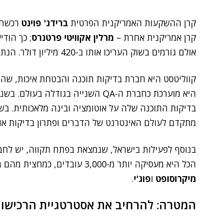
קרן ההשקעות האמריקנית הפרטית
ברידג' פוינט
רכשה 
קרן אמריקנית אחרת –
מרלין אקוויטי פרטנרס
; כך הודי
אולם גורמים בשוק העריכו אותו ב-420 מיליון דולר. הנתון מייצג מכפיל של פי חמישה עבור המוכרת.
קווליטסט היא חברת בדיקות תוכנה והבטחת איכות, שהוקמה ב-998
היא מוערכת כחברת ה-QA השנייה בגודל
בדיקות התוכנה שלה על אוטומציה ובינה מלאכותית. בש
מתקדם לעולם האינטרנט של הדברים ופתרון בדיקות אוטו
בנוסף לפעילות בישראל, שנמצאת בפתח תקווה, יש לחבר
הכל היא מעסיקה יותר מ-3,000 עובדים, כמחצית מהם בישראל. על לקוחותיה נמנות רשת
מיקרוסופט
ו
פוג'י
.
המטרה: להרחיב את אסטרטגיית הרכישו