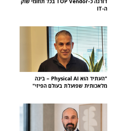
דורגה כ-TOP Vendor בכל תחומי שוק
ה-IT
"העתיד הוא Physical AI – בינה
מלאכותית שפועלת בעולם הפיזי"