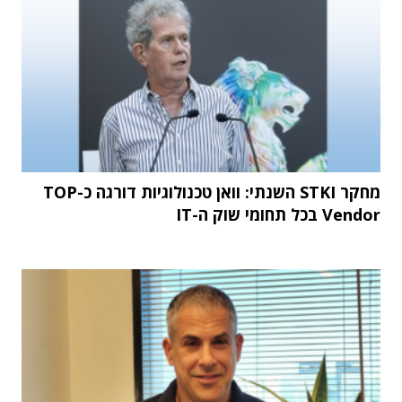
מחקר STKI השנתי: וואן טכנולוגיות דורגה כ-TOP
Vendor בכל תחומי שוק ה-IT