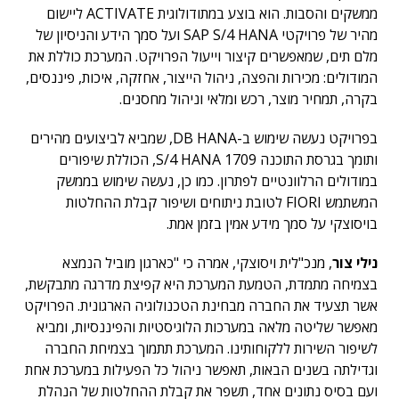
ממשקים והסבות. הוא בוצע במתודולוגית ACTIVATE ליישום
מהיר של פרויקטי SAP S/4 HANA ועל סמך הידע והניסיון של
מלם תים, שמאפשרים קיצור וייעול הפרויקט. המערכת כוללת את
המודולים: מכירות והפצה, ניהול הייצור, אחזקה, איכות, פיננסים,
בקרה, תמחיר מוצר, רכש ומלאי וניהול מחסנים.
בפרויקט נעשה שימוש ב-DB HANA, שמביא לביצועים מהירים
ותומך בגרסת התוכנה S/4 HANA 1709, הכוללת שיפורים
במודולים הרלוונטיים לפתרון. כמו כן, נעשה שימוש בממשק
המשתמש FIORI לטובת ניתוחים ושיפור קבלת ההחלטות
בויסוצקי על סמך מידע אמין בזמן אמת.
נילי צור
, מנכ"לית ויסוצקי, אמרה כי "כארגון מוביל הנמצא
בצמיחה מתמדת, הטמעת המערכת היא קפיצת מדרגה מתבקשת,
אשר תצעיד את החברה מבחינת הטכנולוגיה הארגונית. הפרויקט
מאפשר שליטה מלאה במערכות הלוגיסטיות והפיננסיות, ומביא
לשיפור השירות ללקוחותינו. המערכת תתמוך בצמיחת החברה
וגדילתה בשנים הבאות, תאפשר ניהול כל הפעילות במערכת אחת
ועם בסיס נתונים אחד, תשפר את קבלת ההחלטות של הנהלת