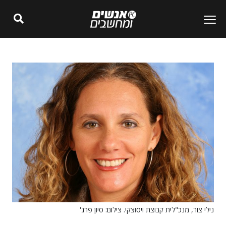
נילי צור, מנכ"לית קבוצת ויסוצקי. צילום: סיון פרג'