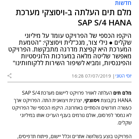
חדשות
מלם תים העלתה ב-ויסוצקי מערכת
SAP S/4 HANA
היקפו הכספי של הפרויקט עומד על מיליוני
שקלים ● נילי צור, מנכ"לית ויסוצקי: "הטמעת
המערכת היא קפיצת מדרגה מתבקשת. הפרויקט
מאפשר שליטה מלאה במערכות הלוגיסטיות
והפיננסיות, ומביא לשיפור השירות ללקוחותינו"
יוסי הטוני
07/07/2019 16:28
מלם תים
העלתה לאוויר פרויקט ליישום מערכת SAP S/4
HANA בקבוצת
ויסוצקי
, יצרנית ויצואנית התה. הפרויקט ארך
כעשרה חודשים והסתיים באחרונה. היקפו הכספי של הפרויקט
לא נמסר לפרסום, אולם גורמים בענף העריכו אותו במיליוני
שקלים.
הפרויקט בוצע בשלושה אתרים וכלל יישום, פיתוח תדפיסים,