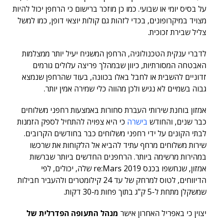
על בסיס יומי או שבועי. כמו כן מוזכר ברישום כי הרחפן יכול להיות
מצויד במיקרופונים, בכדי לזהות גם קולות יוצאי דופן, כמו למשל
צליל שבירת זכוכית.
לדברי ענקית הטכנולוגיה, הרחפן המשגיח יעיל יותר ממצלמות
האבטחה המסורתיות, כיוון שבמהלך פריצה עלולים גורמים
זדוניים להשבית או לחבל באלו בכוונה, בעוד שהרחפן שנמצא
גבוה בשמיים לא נגיש ולכן מהווה כלי שמירה אמין יותר.
אמזון בוחנת שירותי העברת סחורות באמצעות רחפני משלוחים
כבר שנים, והחודש
בישרה
כי היא צפויה להתחיל לספק הזמנות
לבתי הקונים על ידי רחפני משלוחים כבר בחודשים הקרובים.
שירות משלוחים מרחף עתיד להביא אל הלקוחות את שרכשו
במהירות מרשימה ביותר. הרחפנים החדשים ביותר שברשות
אמזון, שנחשפו בכנס re:Mars 2019 שלה, יכולים, לפי
הדיווחים, לטוס למרחק של עד 24 קילומטרים ולהעביר חבילות
שמשקלן מתחת ל-5 ק"ג בתוך פחות מ-30 דקות.
יצוין כי באפריל האחרון אישר
מנהל התעופה הפדרלית של