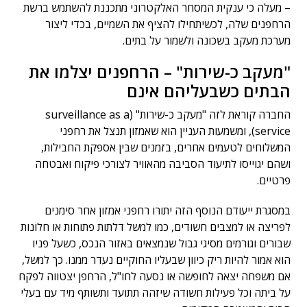
– מעלה כי ענקית המסחר האלקטרוני מתכננת להשתמש ברשת
הרחפנים שלה, לכשיתחילו להציף את השמיים, בכדי ליצור
מערכת מעקב בשכונה ולשמור על בתים.
"מעקב כ-שירות" – הרחפנים יצלמו את
הבתים כשבעליהם אינם
החברה קוראת לזה "מעקב כ-שירות" (surveillance as a
service), ומשמעות העניין הוא שאמזון תנצל את רחפני
המשלוחים לטעמים אחרים, בזמנים שבין אספקת החבילות,
ושהם יגוייסו לתיעוד הסביבה מהאוויר לצורכי פיקוח ואבטחה
פרטיים.
במסגרת ייעודם הנוסף הזה יתורו רחפני אמזון אחר סימנים
לפריצה או למצבים חשודים, כמו למשל דלתות פתוחות או חלונות
שבורים וגורמים מסיגי גבול שנמצאים באזור הנכס, כשעל פניו
הוא אמור להיות ריק כיוון שבעליו החוקיים נעדר ממנו. כך למשל,
אם משפחה יצאה לחופשה או נסעה לחו"ל, הרחפן יצטווה לפקח
על ביתה וכל פעילות חשודה שיזהה תתועד ותשותף מיד עם בעלי