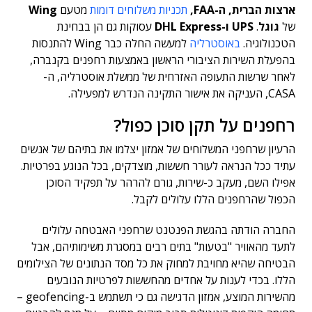
ארצות הברית, ה-FAA,
תכניות
משלוחים
דומות
מטעם
Wing
של
גוגל
.
UPS ו-DHL Express
עסוקות גם הן בבחינת
הטכנולוגיה.
באוסטרליה
למעשה החלה כבר Wing להתנסות
בהפעלת השירות הציבורי הראשון באמצעות רחפנים בקנברה,
לאחר שרשות התעופה האזרחית של ממשלת אוסטרליה, ה-
CASA, העניקה את אישור התקינה הנדרש למפעילה.
רחפנים על תקן סוכן כפול?
הרעיון שרחפני המשלוחים של אמזון יצלמו את בתיהם של אנשים
עתיד ככל הנראה לעורר חששות, מוצדקים, בכל הנוגע בפרטיות.
אפילו השם, מעקב כ-שירות, גורם להרהר על תפקיד הסוכן
הכפול שהרחפנים הללו עלולים לקבל.
החברה הודתה בהגשת הפנטנט שרחפני האבטחה עלולים
לתעד מהאוויר "בטעות" בתים רבים במסגרת משימותיהם, אבל
הבטיחה שהיא מחויבת למחוק את כל מסד הנתונים של הצילומים
הללו. בכדי לענות על אחדים מהחששות לפרטיות הנובעים
מהשירות המוצע, אמזון הדגישה גם כי תשתמש ב-geofencing –