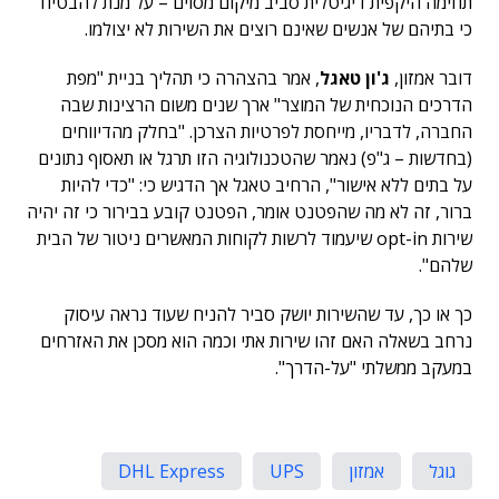
תחימה היקפית דיגיטלית סביב מיקום מסוים – על מנת להבטיח
כי בתיהם של אנשים שאינם רוצים את השירות לא יצולמו.
דובר אמזון,
ג'ון טאגל
, אמר בהצהרה כי תהליך בניית "מפת
הדרכים הנוכחית של המוצר" ארך שנים משום הרצינות שבה
החברה, לדבריו, מייחסת לפרטיות הצרכן. "בחלק מהדיווחים
(בחדשות – ג"פ) נאמר שהטכנולוגיה הזו תרגל או תאסוף נתונים
על בתים ללא אישור", הרחיב טאגל אך הדגיש כי: "כדי להיות
ברור, זה לא מה שהפטנט אומר, הפטנט קובע בבירור כי זה יהיה
שירות opt-in שיעמוד לרשות לקוחות המאשרים ניטור של הבית
שלהם".
כך או כך, עד שהשירות יושק סביר להניח שעוד נראה עיסוק
נרחב בשאלה האם זהו שירות אתי וכמה הוא מסכן את האזרחים
במעקב ממשלתי "על-הדרך".
גוגל
אמזון
UPS
DHL Express