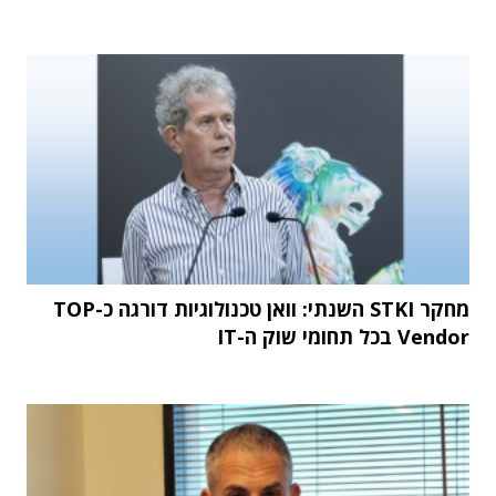
מחקר STKI השנתי: וואן טכנולוגיות דורגה כ-TOP
Vendor בכל תחומי שוק ה-IT