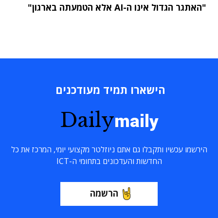
"האתגר הגדול אינו ה-AI אלא הטמעתה בארגון"
הישארו תמיד מעודכנים
Daily
maily
הירשמו עכשיו ותקבלו גם אתם ניוזלטר מקצועי יומי, המרכז את כל
החדשות והעדכונים בתחומי ה-ICT
הרשמה