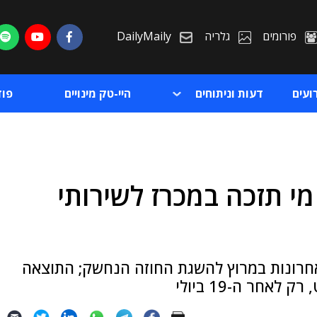
פורומים
גלריה
DailyMaily
ועים
דעות וניתוחים
היי-טק מינויים
פו
י תזכה במכרז לשירותי
ת
ת
אחרונות במרוץ להשגת החוזה הנחשק; התוצאה
אחר ה-19 ביולי