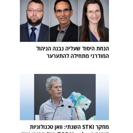
הנחת היסוד שעליה נבנה הניהול
המודרני מתחילה להתערער
מחקר STKI השנתי: וואן טכנולוגיות