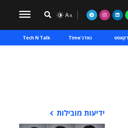
דקאסט
גאדג'Time
Tech N Talk
וכן פרסומי
תוכן פרסומי
וכן פרסומי
ידיעות מובילות