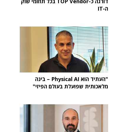
דורגה כ-TOP Vendor בכל תחומי שוק
ה-IT
"העתיד הוא Physical AI – בינה
מלאכותית שפועלת בעולם הפיזי"