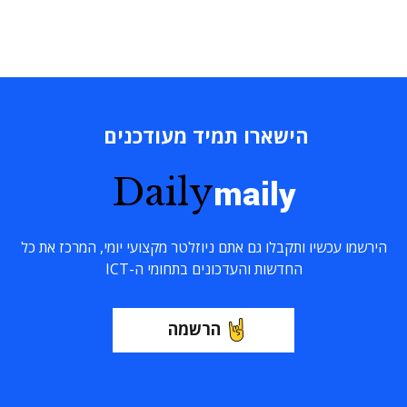
הישארו תמיד מעודכנים
Daily
maily
הירשמו עכשיו ותקבלו גם אתם ניוזלטר מקצועי יומי, המרכז את כל
החדשות והעדכונים בתחומי ה-ICT
הרשמה