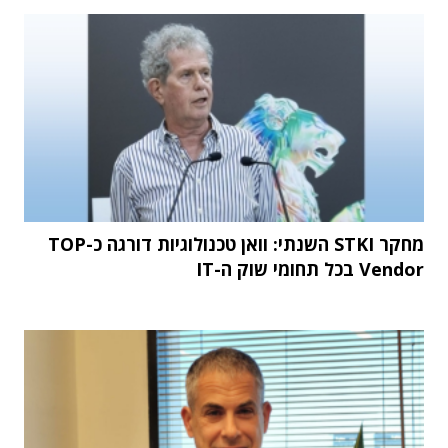
מחקר STKI השנתי: וואן טכנולוגיות דורגה כ-TOP
Vendor בכל תחומי שוק ה-IT