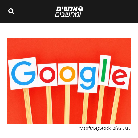
גוגל. צילום: rvlsoft/BigStock