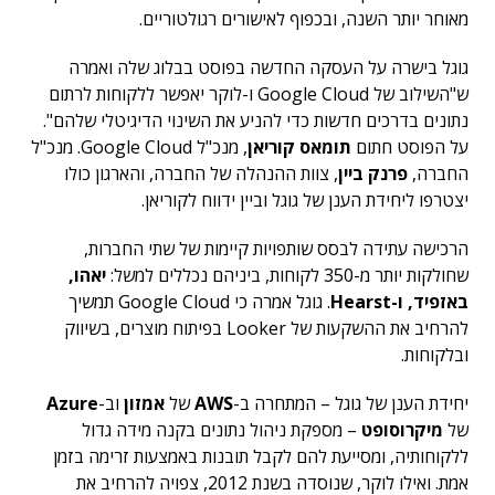
מאוחר יותר השנה, ובכפוף לאישורים רגולטוריים.
גוגל בישרה על העסקה החדשה בפוסט בבלוג שלה ואמרה
ש"השילוב של Google Cloud ו-לוקר יאפשר ללקוחות לרתום
נתונים בדרכים חדשות כדי להניע את השינוי הדיגיטלי שלהם".
על הפוסט חתום
תומאס קוריאן
, מנכ"ל Google Cloud. מנכ"ל
החברה,
פרנק ביין
, צוות ההנהלה של החברה, והארגון כולו
יצטרפו ליחידת הענן של גוגל וביין ידווח לקוריאן.
הרכישה עתידה לבסס שותפויות קיימות של שתי החברות,
שחולקות יותר מ-350 לקוחות, ביניהם נכללים למשל:
יאהו,
באזפיד, ו-Hearst
. גוגל אמרה כי Google Cloud תמשיך
להרחיב את ההשקעות של Looker בפיתוח מוצרים, בשיווק
ובלקוחות.
יחידת הענן של גוגל – המתחרה ב-
AWS
של
אמזון
וב-
Azure
של
מיקרוסופט
– מספקת ניהול נתונים בקנה מידה גדול
ללקוחותיה, ומסייעת להם לקבל תובנות באמצעות זרימה בזמן
אמת. ואילו לוקר, שנוסדה בשנת 2012, צפויה להרחיב את