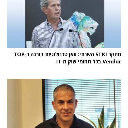
מחקר STKI השנתי: וואן טכנולוגיות דורגה כ-TOP
Vendor בכל תחומי שוק ה-IT