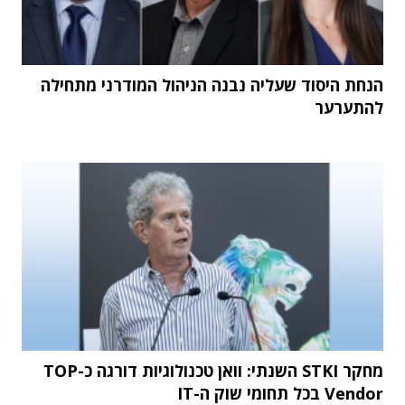
הנחת היסוד שעליה נבנה הניהול המודרני מתחילה
להתערער
מחקר STKI השנתי: וואן טכנולוגיות דורגה כ-TOP
Vendor בכל תחומי שוק ה-IT