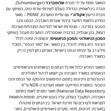
המאגר פותח על ידי חברת
שלומברג'ר
(Schlumberger),
חברה בינלאומית, הגדולה בעולם לשירותי שדות נפט, בשיתוף עם
חברת הייעוץ
אקולוג'י
. עם עליית המערכת, PRIME – מאגר
המידע הלאומי לתיעוד וניהול אוצרות האנרגיה, הנפט והגז
הטבעי במדינה – מצטרפת ישראל למדינות המנהלות מערכות
דומות, בהן אנגליה, נורבגיה ואוסטרליה. המערכת תעבוד בשיתוף
המכון הגיאולוגי
ו
המכון הגיאופיסי
, וכשתהיה זמינה לכלל
הציבור היא צפויה להכיל, בין השאר, את "ספר הנפט", המכיל
מידע רב על זכויות הנפט בישראל, ושכיום ניתן לעיין בו רק
במשרד האנרגיה.
המאגר החדש יכלול את כל הנתונים הגיאולוגים והגיאופיסיים
הנאספים במשרד האנרגיה וכן ישמש לניהול התהליכים
הרגולטורים וזיכיונות בתחום החיפושים וההפקה של הנפט והגז
הטבעי. במסגרת הפרויקט יושמה מערכת ה-NDR (ר"ת
National Data Repository) מאגר נתונים לאומי בתחום
האנרגיה, המקובל בעולם, עליו בוצעו שינויים, תוספות והתאמות
למציאות ולצרכים של מדינת ישראל. בין הנתונים שינוהלו
במערכת: זיכיונות, מיפוי, סקרים גיאופיסיים וגיאולוגיים, נתוני