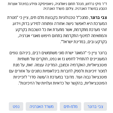
ד"ר מיקי גרדוש, מנהל תחום גיאולוגיה, גיאופיסיקה ומידע במינהל אוצרות
הטבע במשרד האנרגיה. צילום: משרד האנרגיה
צבי ברונר
, סמנכ"ל טכנולוגיות בקבוצת מלם תים, ציין כי "מטרת
המערכת היא לאפשר גישה אחודה ופתוחה למידע בדוק וידוע.
זוהי מערכת מתקדמת, אשר מתעדת את כל השכבות בקרקע
והמתאימה למינוף התקדמות בתחום חיפוש מאגרי אנרגיה,
בקרקע ובים, במדינת ישראל".
ברונר ציין כי "המאגר ישרת סוגי משתמשים רבים, ביניהם: גופים
המעוניינים להתחיל לחפש גז או נפט, חוקרים של תשתיות
פוטנציאליות, האקדמיה וכמובן, המדינה עצמה. זאת, על מנת
למכור זיכיונות ולספק לחברות בינלאומיות נתונים על אזורים עם
פוטנציאל גבוה ועוד. מדובר במערכת ה'עושה סדר' לזכייניות
הפוטנציאליות, בהקשר של כדאיות ועלויות של הזיכיונות".
צבי ברונר
מלמ-תים
משרד האנרגיה
נפט