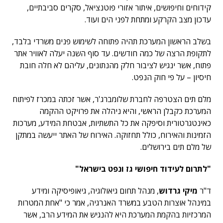
קידוחים וחיפושים, איתור אזורי פוטנציאל, סקרים סביבתיים,
עדכון מצב הקרקע ומתחת לפני הים ועוד.
בשלב הראשון המערכת תהיה פתוחה לשימוש פנים משרדי בלבד,
לתקופת הרצה של כמה חודשים. עד סוף השנה יעלה לאוויר אתר
פתוח, אשר ינגיש לציבור חלק מהנתונים, עליהם לא חלה חובת
חיסיון – על פי חוק הנפט.
מלם תים הצטרפה לחברת שלומברג'ר, אשר זכתה במכרז לפיתוח
המערכת כקבלן הראשי, והיא ניהלה את פרויקט ההקמה
כאינטגרטורית וסיפקה את כל התשתיות, אבטחת המידע, מערכות
הזמינות והאירוח, כולל תחזוקה. האירוח של האתר ייעשה במתקן
של מלם תים בירושלים.
"לתרום לעידוד חיפושי גז ונפט בישראל"
ד"ר
מיקי גרדוש
, מנהל תחום גיאולוגיה, גיאופיסיקה ומידע
במינהל אוצרות הטבע במשרד האנרגיה, אמר כי "אחת המטרות
המרכזיות בהקמת המערכת היא להנגיש את המידע הרב, אשר