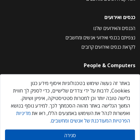
כנסים ואירועים
הכנסים והאירועים שלנו
נצפיתם בכנסי ואירועי אנשים ומחשבים
לקראת כנסים ואירועים קרובים
People & Computers
About Us
באתר זה נעשה שימוש בטכנולוגיות איסוף מידע כגון
Privacy Policy
Cookies, לרבות על ידי צדדים שלישיים, כדי לספק לך חווית
Contact Us
גלישה טובה יותר וכן למטרות סטטיסטיקה, איפיון ושיווק.
Our Events
המשך הגלישה באתר מהווה הסכמתך לכך. למידע נוסף בנושא
ואפשרות לנהל את השימוש באמצעים הללו, ראו את
מדיניות
הפרטיות המעודכנת של אנשים ומחשבים
.
אנשים ומחשבים © 2026 – כל הזכויות שמורות
סגירה
Created by