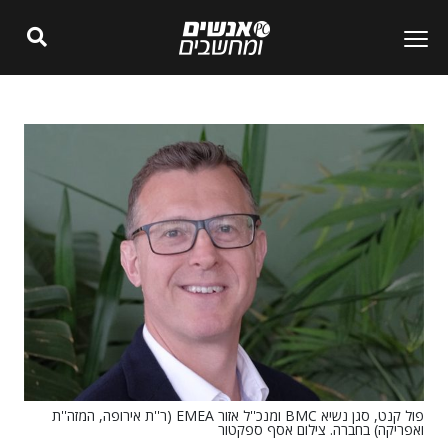
פול קנט, סגן נשיא BMC ומנכ''ל אזור EMEA (ר''ת אירופה, המזה''ת
ואפריקה) בחברה. צילום אסף ספקטור