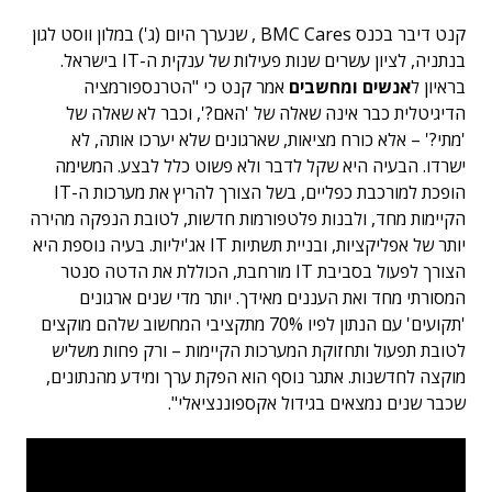
קנט דיבר בכנס BMC Cares , שנערך היום (ג') במלון ווסט לגון
בנתניה, לציון עשרים שנות פעילות של ענקית ה-IT בישראל.
בראיון ל
אנשים ומחשבים
אמר קנט כי "הטרנספורמציה
הדיגיטלית כבר אינה שאלה של 'האם?', וכבר לא שאלה של
'מתי?' – אלא כורח מציאות, שארגונים שלא יערכו אותה, לא
ישרדו. הבעיה היא שקל לדבר ולא פשוט כלל לבצע. המשימה
הופכת למורכבת כפליים, בשל הצורך להריץ את מערכות ה-IT
הקיימות מחד, ולבנות פלטפורמות חדשות, לטובת הנפקה מהירה
יותר של אפליקציות, ובניית תשתיות IT אג'יליות. בעיה נוספת היא
הצורך לפעול בסביבת IT מורחבת, הכוללת את הדטה סנטר
המסורתי מחד ואת העננים מאידך. יותר מדי שנים ארגונים
'תקועים' עם הנתון לפיו 70% מתקציבי המחשוב שלהם מוקצים
לטובת תפעול ותחזוקת המערכות הקיימות – ורק פחות משליש
מוקצה לחדשנות. אתגר נוסף הוא הפקת ערך ומידע מהנתונים,
שכבר שנים נמצאים בגידול אקספוננציאלי".