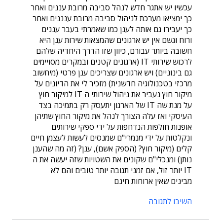
עכשיו יש אתגר חדש לנהל סביבה מרובת עננים ואחר
כך ימציאו מערכת לניהול סביבה מרובת ענננים ואחר
כך יעבירו גם אותה לענן כמו שאמרתי בעבר עננים
ורוח וגשם אין יש ארגונים שהמצאות שירות ענן היא
חשובה ביותר עבורם, כיוון שזו הדרך היחדיה שלהם
לרכוש שירותי IT (ארגונים קטנים ובמקרים מסויימים
גם בינוניים) ויש ארגונים שצריכים ענן פרטי (מיחשוב
מרכזי בטכנולוגיה חדשנית) מזכיר לי את הדיונים על
מיקור חוץ נעביר את ניהול שירותי ה IT למיקור חוץ
על מנת שה IT של הארגון יתעסק רק בתמיכה בצד
העיסקי ואז עלה הצורך לנהל את מיקור החוץ שתיהן
אופנות חולפות הנדחפות על ידי ספקי שירותים
ונקלטות על ידי מנמרי"ם שמנסים לעשות לעצמן חיים
קלים (מיקור חוץ? (הספק אשם), ענן? (זה מה שהענן
נותן) ומנכלי"ם שקונים את השטויות שזה יעשה את ה
IT יותר זול, אם זמני תגובה יותר טובים והם לא
מבינים שאין ארוחות חינם
השיבו לתגובה