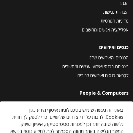
הנמר
הצהרת נגישות
מדיניות הפרטיות
אפליקציה אנשים ומחשבים
כנסים ואירועים
הכנסים והאירועים שלנו
נצפיתם בכנסי ואירועי אנשים ומחשבים
לקראת כנסים ואירועים קרובים
People & Computers
About Us
באתר זה נעשה שימוש בטכנולוגיות איסוף מידע כגון
Privacy Policy
Cookies, לרבות על ידי צדדים שלישיים, כדי לספק לך חווית
Contact Us
גלישה טובה יותר וכן למטרות סטטיסטיקה, איפיון ושיווק.
Our Events
המשך הגלישה באתר מהווה הסכמתך לכך. למידע נוסף בנושא