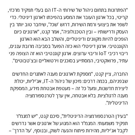
"הפתרונות בתחום ניהול של שירותי ה-IT הם בעלי תפקיד מרכזי,
קריטי, בכל ארגון העובר את המסע בהפיכתו לארגון דיגיטלי. כדי
לשפר את ביצועי ורמת השירות, דרוש 'שכל', שיחבר טוב יותר בין
העסק ודרישותיו – ובין הטכנולוגיה", אמר קנט, "ארגונים כיום
הופכים להיות מקוונים ודיגיטליים, והשלב הבא הוא הארגון
הקוגנטיבי. ארגון דיגיטלי הוא כזה הפועל בסביבה מרובת עננים,
ריבוי רכיבי IoT וריבוי ערוצים. ארגון קוגנטיבי הוא זה הצופה פני
עתיד, פרואקטיבי, המסתייע בסוכנים וירטואליים ובצ'טבוטים".
החברה, ציין קנט, "מספקת לארגונים מענה לאתגרים החדשים
שבפניהם, בכמה דרכים: מיכון של ניהול ה-IT, אג'יליות, יכולת
ליצירת חדשנות, ומעל כל זה – מעטפת אבטחת מידע, המספקת
מענה לרגולציות. בלא אבטחה, אין ערך לטרנספורמציה
הדיגיטלית".
"בעידן הטרנספורמציה הדיגיטלית", סיכם קנט, "יש למנמ"ר
תפקיד משמעותי. המנמ"ר הוא המנוע של ארגונים אשר נדרשים
לקבל אג'יליות, מהירות פיתוח והגעה לשוק, ובנוסף, 'על הדרך' –