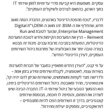
עסקיים. משמעותו היא קביעת סדרי עדיפויות למתן שירותי IT
בתוך הארגון, בהתאם לצרכים ולשיקולים העסקיים".
לדבריו, "נוכח מהפכת הדיגיטל בארגונים, החברה הגתה מושג
חדש, שהחליף את ה-BSM. זהו מושג ה-DEM,ר"ת Digital
Enterprise Management, שנועד לטובת Run and
Reinvent – הרץ את המערכות הקיימות וחדש לטובת המערכות
הדיגיטליות, הפועלות בסביבה מרובת עננים. מינוח זה מבטא
בצורה טובה יותר את האבולוציה של פתרונות ניהול השירותים
העסקיים, לעידן הדיגיטלי החדש".
על פי קנט, "העידן החדש מתאפיין במעבר של חברות למערכות
בשירות עצמי, לאוטומציה, לקבלת שירותים ומידע בזמן אמת –
ולדרישה מצד לקוחות ומשתמשים, שהשירות שניתן להם יהיה קל,
אינטואיטיבי, מהיר ומאובטח. ניהול השירותים הדיגיטליים בימינו,
הוא ההמשך הטבעי של ניהול שירותי ה-IT. החברה הבינה שיש
לשדרג את התחום, והוסיפה לו חוכמה, מבוססת שירותים
קוגנטיביים. בדרך זו השירותים הפכו להיות מתגובתיים –
לפרואקטיביים, ומספקים יעילות ומהירות".