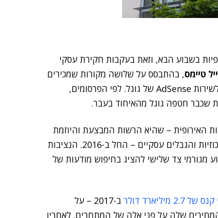
יות בשבוע הבא, וזאת בעקבות חקירת עסקי
יל טיימס
, בהתבסס על שלושה מקורות שמכירים
היטב את העניין, ושטוענים כי הסנקציה הקשה קשורה לשירות AdSense של גוגל. לפי הפרסומים,
ת שכבר חטפה גוגל מהאיחוד בעבר.
ות האירופית – שהיא הרשות המבצעת והיוזמת
של מרבית החוקים באיחוד, ומטפלת גם בנושאים כמו ריכוזיות והגבלים עסקיים – החל ב-2016. הנציבות
 ב-AdSense שלה בכדי למנוע מגורמי צד שלישי להציג בחיפוש מודעות של
קנס
של
2.7
מיליארד
דולר
ב-2017 – על
מחירים שלה על פני אלה של המתחרים. לאחריו