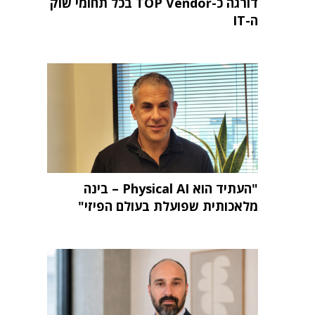
דורגה כ-TOP Vendor בכל תחומי שוק
ה-IT
"העתיד הוא Physical AI – בינה
מלאכותית שפועלת בעולם הפיזי"