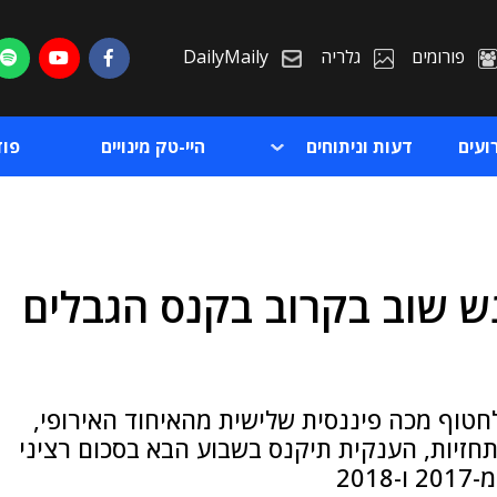
פורומים
גלריה
DailyMaily
ועים
דעות וניתוחים
היי-טק מינויים
פו
נש שוב בקרוב בקנס הגבלים
ת
ת
חטוף מכה פיננסית שלישית מהאיחוד האירופי,
חזיות, הענקית תיקנס בשבוע הבא בסכום רציני
20