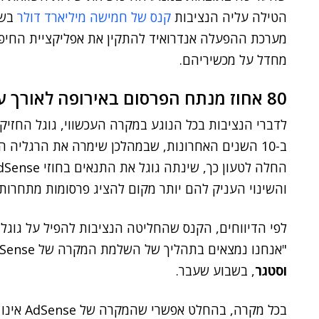
הטילה עליה הנציבות
קנס
של
חמישה
מיליארד
דולר
בשנ
מערכת ההפעלה אנדרואיד להתקין את אפליקציית החיפו
מחדל על מכשיריהם.
80 אחוז מנתח הפרסום באירופה לאורך עשור
ב-10 השנים האחרונות, שבמהלכן שימרה את הרגליה ה
והשינוי העניק להם יותר מקום להציג פרסומות מתחרות 
לפי הדיווחים, הקנס שהחליטה הנציבות להפיל על גוגל 
"אנחנו נמצאים בתהליך של השלמת המקרה של AdSense", אמרה הנציבה של האיחוד האירופי,
וסטגר
, בשבוע שעבר.
בכל מקרה,