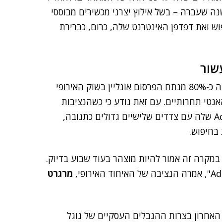
ה שעברה – בשל אילוץ יצרני מכשירים מבוססי
ש ואת דפדפן האינטרנט שלה, כרום, כברירת
לדברי הנציבות בכל הנוגע במקרה העכשווי, גוגל החזיקה כ-80% מנתח הפרסום אונליין בשוק האירופי
אנטי תחרותיים. עם זאת נודע כי כשהנציבות
החלה לטעון כך, שינתה גוגל את התנאים בחוזי AdSense שלה עם צדדים שלישיים גדולים כתגובה,
בחיפוש.
במקרה זה אמור להיות מוצהר בעוד שבוע בדיוק.
מרגרט
 בהחלט אפשרי שהמקרה של AdSense אינו האחרון בצרות ההגבלים העסקיים של גוגל