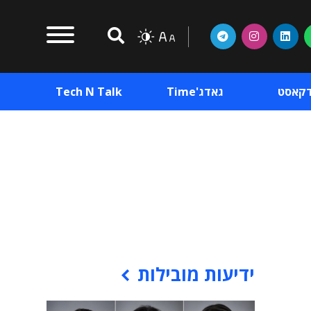
דקאסט
גאדג'Time
Tech N Talk
וכן פרסומי
תוכן פרסומי
וכן פרסומי
ידיעות מובילות