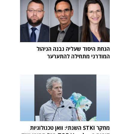
הנחת היסוד שעליה נבנה הניהול
המודרני מתחילה להתערער
מחקר STKI השנתי: וואן טכנולוגיות