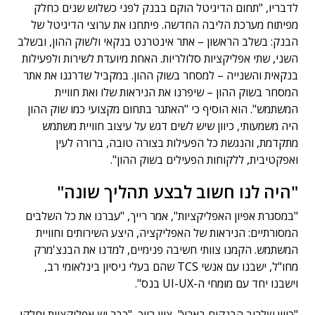
לדבריו, "תחום הדיגיטל הוקם בבנק לפני כשלוש שנים כחלק
מפיתוח מערכת הליבה החדשה. פיתחנו את ערוצי הדיגיטל של
הבנק: בשלב הראשון – אתר אינטרנט בנקאי ולשוק ההון, ובשלב
השני, שתי אפליקציות סלולריות. האחת מיועדת לשירות ולפעילות
בנקאית והשנייה – למסחר בשוק ההון. במקביל שדרגנו את אתר
המסחר בשוק ההון – שיפרנו את הניראות שלו ואת חוויית
המשתמש". הוא הוסיף כי "האתגר בתחום מקצועי כמו שוק ההון
היה משמעותי, כיוון שיש לשים דגש על עיצוב חוויית משתמש
מתקדמת, והנגשת כל הפעילות בצורה טובה, ברורה לעין
ואפקטיבית, ללקוחות הפעילים בשוק ההון".
"היה לנו חשוב לבצע תהליך שונה"
"במסגרת אפיון האפליקציות", אמר רייך, "עברנו את כל השלבים
המסורתיים: הניראות של האפליקציה, היצע השירותים וחוויית
המשתמש. הקמנו צוותי חשיבה פנימיים, למדנו את הבנצ'מרק
מחו"ל, ישבנו עם אנשי TCS שהם בעלי ניסיון בינלאומי רב,
וישבנו יחד עם מומחי ה-UI-UX בנס".
"כיוון שלרוב הבנקים בארץ", ציין רייך, "כבר יש אפליקציות וחלקן