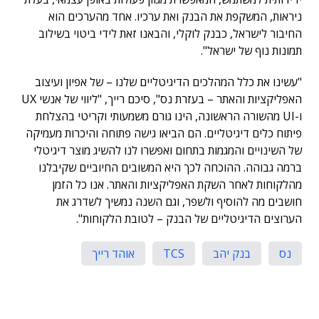
ניראות, המשקפת את הבנק ואת ערכיו. אחד מהערכים הוא
החיבור לישראל, כבנק לוקלי, והבאנו זאת לידי ביטוי בשילוב
תמונות נוף של ישראל".
"עשינו את כלל המהלכים הדיגיטליים שלנו – של אפיון ועיצוב
האפליקציות והאתר – בעזרת נס", סיכם רייך, "ליווי של אנשי UX
ו-UI מהשורה הראשונה, הינו גורם משמעותי וקריטי בהצלחת
פיתוח כלים דיגיטליים. הם הביאו גישה פתוחה והיכרות מעמיקה
של השינויים והמגמות בתחום ואפשרו לנו להשיג מוצר דיגיטלי
ברמה גבוהה. ההוכחה לכך היא המשובים החיוביים שקיבלנו
מהלקוחות לאחר השקת האפליקציות והאתר. אנו כל הזמן
חושבים מה להוסיף ולשפר, וגם השנה נמשיך לשדרג את
הערוצים הדיגיטליים של הבנק – לטובת הלקוחות".
נס
בנק יהב
TCS
אוהד רייך