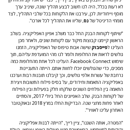
לא רעות בכלל, היה לנו חשוב לבצע תהליך שונה, שיניב ערך
מוסף וייחודיות. לכן, עירבנו את הלקוחות בכל שלבי התהליך, לצד
מומחי הדיגיטל של
נס
, שליוו את התהליך לכל אורכו".
"שיתוף לקוחות הבנק החל כבר משלב אפיון האפליקציה. בשלב
הראשון קיימנו קבוצות מיקוד עם לקוחות שונים, ולאחר מכן
העלינו ל
פייסבוק
שישה אבות טיפוס של האפליקציה, הזמנו
גולשים לראות את החלופות ולומר לנו מהי המועדפת עליהם, תוך
שימוש Facebook Connect. העלינו לכל אחת מהחלופות כמה
מסכים, כדי שהגולשים יוכלו לחוות אותם. הייתה התעניינות
נרחבת של עשרות אלפי גולשים, וכך קיבלנו תובנות רבות וערכנו
באפליקציה התאמות וחידודים, על בסיס פילוח התשובות ויצירת
התאמה בין הפלחים השונים שלקחו חלק בפעילות ובין הפילוח
של לקוחות הבנק. שלב האפיונים החל ביולי 2017, והסתיים
לאחר פחות מחצי שנה. הבדיקות החלו במרץ 2018 ובאוקטובר
האחרון עלינו לאוויר".
"המטרה, אותה השגנו", ציין רייך, "הייתה לבנות אפליקציה
ידידותית למשתמש, המאפשרת מגוון פעולות באופן עצמאי, בעלת