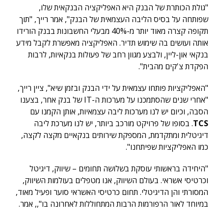
"גולת הכותרת של הבנק היא האפליקציה הבנקאית שלו,
שפותחה על בסיס הליבה העצמאית של הבנק", אמר רייך, "תוך
תקופה קצרה מאוד יותר מ-40% מבעלי החשבונות בבנק הורידו
אותה ועושים בה שימוש תדיר. האפליקציה מאפשרת לקבל מידע
בנקאי און-ליין, ולבצע מגוון רחב של פעולות בנקאיות, לרבות
הפקדת צ'קים מהבית".
"האפליקציות פותחו עצמאית על ידי הבנק ובזמן שיא", ציין רייך,
"אחרי שנים שהסתמכנו על מערכות ה-IT של בנק אחר, בצענו
הסבה, וכיום יש לנו מערכות ליבה עצמאיות, אותן הקמנו עם
TCS
. בסופו של פרויקט מורכב ביותר, יש לנו מערכת ליבה
דיגיטלית ומתקדמת, המספקת שירותים בנקאיים מקצה לקצה,
כמו האפליקציות שפיתחנו".
"היחידה בראשותי עוסקת בשלושה תחומים – שיווק, דיגיטל
וכרטיסי אשראי. בעולם השיווק, אנו מטפלים בעולמות השיווק,
המסורתי והן הדיגיטלי. תחום כרטיסי האשראי סוער ופעיל מאוד,
במיוחד לאור הרפורמות הרבות המתחוללות לאחרונה בו",, אמר.