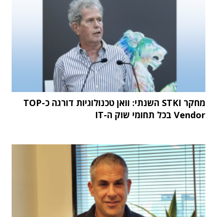
מחקר STKI השנתי: וואן טכנולוגיות דורגה כ-TOP
Vendor בכל תחומי שוק ה-IT