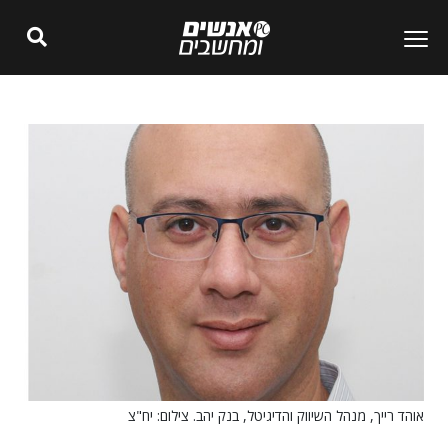
אוהד רייך, מנהל השיווק והדיגיטל, בנק יהב. צילום: יח"צ