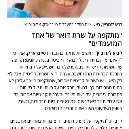
לביא לזרוביץ', ראש צוות מחקר במעבדות סייברארק. צילום:יח"צ
"מתקפה על שרת דואר של אחד
המועמדים"
לביא לזרוביץ'
, ראש צוות מחקר במעבדות
סייברארק
, אמר כי
"האיום על הבחירות יכול לבוא לידי ביטוי בכמה כיוונים: תקיפה
של תשתיות קריטיות, שבסופו של דבר תשפיע על הבחירות.
מערכת הבחירות הממוחשבת עצמה, היא תשתית קריטית. אבל לא
רק היא – יש תשתיות קריטיות אחרות, שמתקפות סייבר עליהן לא
פחות מטרידות. כך, למשל, מתקפות על תשתיות של רשתות
תחבורה ציבורית, על רשת חשמל ומערכות קריטיות אחרות. כל
אלו עלולות להביא לכאוס ולהיסטריה ביום הבחירות, ולשבש
באופן משמעותי מאוד את התהליך הדמוקרטי".
לדבריו, "מתקפה על מערכת תחבורה ציבורית באזורים אורבניים
צפופים, עלולה לגרום לשינויים בשיעור ההצבעה שם, לעכב וגם