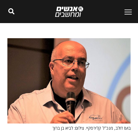
בועז דולב, מנכ"ל קלירסקיי. צילום: לביא בן ברוך