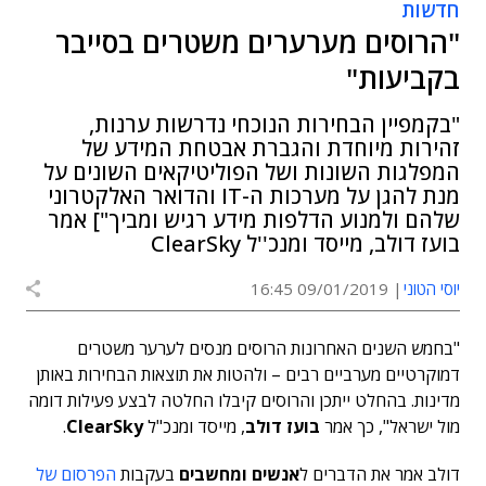
חדשות
"הרוסים מערערים משטרים בסייבר
בקביעות"
"בקמפיין הבחירות הנוכחי נדרשות ערנות,
זהירות מיוחדת והגברת אבטחת המידע של
המפלגות השונות ושל הפוליטיקאים השונים על
מנת להגן על מערכות ה-IT והדואר האלקטרוני
שלהם ולמנוע הדלפות מידע רגיש ומביך"] אמר
בועז דולב, מייסד ומנכ''ל ClearSky
יוסי הטוני
09/01/2019 16:45
"בחמש השנים האחרונות הרוסים מנסים לערער משטרים
דמוקרטיים מערביים רבים – ולהטות את תוצאות הבחירות באותן
מדינות. בהחלט ייתכן והרוסים קיבלו החלטה לבצע פעילות דומה
מול ישראל", כך אמר
בועז דולב
, מייסד ומנכ"ל
ClearSky
.
דולב אמר את הדברים ל
אנשים ומחשבים
בעקבות
הפרסום של