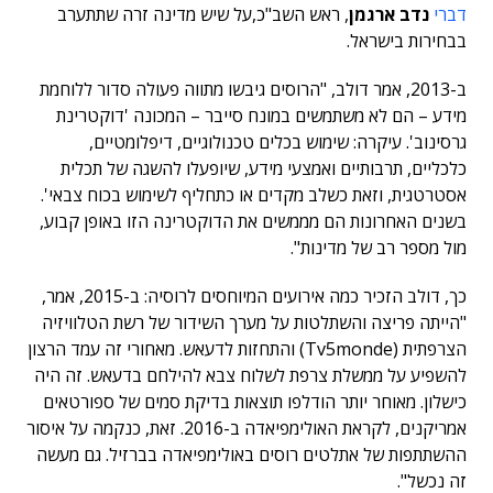
דברי
נדב ארגמן
, ראש השב"כ,על שיש מדינה זרה שתתערב
בבחירות בישראל.
ב-2013, אמר דולב, "הרוסים גיבשו מתווה פעולה סדור ללוחמת
מידע – הם לא משתמשים במונח סייבר – המכונה 'דוקטרינת
גרסינוב'. עיקרה: שימוש בכלים טכנולוגיים, דיפלומטיים,
כלכליים, תרבותיים ואמצעי מידע, שיופעלו להשגה של תכלית
אסטרטגית, וזאת כשלב מקדים או כתחליף לשימוש בכוח צבאי'.
בשנים האחרונות הם מממשים את הדוקטרינה הזו באופן קבוע,
מול מספר רב של מדינות".
כך, דולב הזכיר כמה אירועים המיוחסים לרוסיה: ב-2015, אמר,
"הייתה פריצה והשתלטות על מערך השידור של רשת הטלוויזיה
הצרפתית (Tv5monde) והתחזות לדעאש. מאחורי זה עמד הרצון
להשפיע על ממשלת צרפת לשלוח צבא להילחם בדעאש. זה היה
כישלון. מאוחר יותר הודלפו תוצאות בדיקת סמים של ספורטאים
אמריקנים, לקראת האולימפיאדה ב-2016. זאת, כנקמה על איסור
ההשתתפות של אתלטים רוסים באולימפיאדה בברזיל. גם מעשה
זה נכשל".