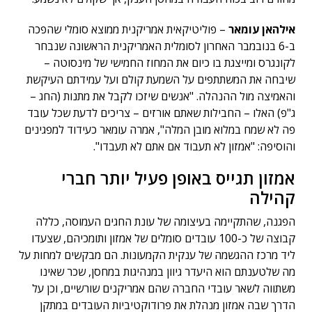
אילהאן עומאר
– פוליטיקאית אמריקנית ממוצא סומלי שהפכה
ב-6 בנובמבר האחרון לסומלית האמריקנית הראשונה שנבחר
לקונגרס ומייצגת בו כיום את המחוז החמישי של מינסוטה –
שיבחה את המשתתפים על השמעת קולם ועל עמידתם העיקשת
והאמיצה מול ההנהלה. "אנשים שיזכו לקבל את מתנות (החג –
ג"פ) האלו – החבילות שאתם אורזים – צריכים לדעת שכל עובד
פה לא שמח במלוא מובן המלה", אמרה עומאר כעידוד למפגינים
והוסיפה: "אמזון לא תעבוד אם אתם לא תעבדו".
אמזון תגייס באופן פעיל יותר חברי
קהילה
הפגנה, שהתקיימה בעיצומה של עונת החגים העמוסה, כללה
קבוצה של כ-100 עובדים סומלים של אמזון ותומכיהם, שצעדו
ליד מרכז ההגשמה של ענקית הקמעונות. הם מבקשים למחות על
מה שלטענתם הוא היעדר גיוון במנהיגות במחסן, שכר שאינו
משתווה לשאר עובדי החברה שהם אמריקנים שורשיים, וכן על
הדרך שבה אמזון מנהלת את פרודוקטיביות העובדים במתקן