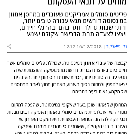
מוחים על תנאי העסקתם
פליטים סומלים אמריקנים שעובדים במחסן אמזון
במינסוטה דורשים תנאי עבודה טובים יותר,
והתחשבות גדולה יותר בהם ובהרגלי חייהם,
ויצאו לצעדה תחת הדרישה שקולם ישמע
גלי פיאלקוב
16/12/2018 12:12
קבוצה של עובדי
אמזון
ממינסוטה, שכוללת פליטים סומלים אשר
חיים כיום בארצות הברית, דורשת מהמעסיקה העוצמתית שלה
תנאי עבודה טובים יותר, זכויות שונות ויחס הוגן יותר. העובדים
יצאו להפגין ולמחות בסוף השבוע האחרון מחוץ לאחד המחסנים
של הקמעונאית בעיר מגוריהם.
המחסן של אמזון שוכן בעיר שאקופי במינסוטה, שהפכה למקום
מגוריה של אוכלוסיית מהגרים סומלית. אמזון מעסיקה רבים מבנות
ובני הקהילה הזו. המחאה העכשווית היא האקט האחרון של
העובדים בני הקהילה, שאומרים כי מהגרים ממזרח אפריקה
מהווים רוב בכוח העבודה במחסן הענק, אך שקולם לא נשמע.