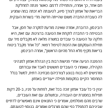
חם אחד, כך אמרה, והתחילה לדמם. כאשר פנתה למחלקת
הבריאות של אמזון לצורך סיוע, לטענתה לא זכתה במה שמגיע
לה כעובדת החברה משום שהייתה חדשה מדי בשורות הענקית.
רובינסון, הדוברת, אמרה שאינה מודעת למקרה של חסן, אבל
הבטיחה כי החברה לוקחת את הטענה ברצינות. עם זאת, היא
חלקה על הטענה כי עובדים במשרה מלאה לא מקבלים מיד עם
תחילת העסקתם את הזכות לטיפול רפואי. "כל אחד מקבל ביטוח
בריאות מקיף מלא החל מהיום הראשון", אמרה רובינסון.
ההפגנה הגיעה אחרי פגישות רבות בין הנהלת אמזון למנהיגי
הקהילה, שאמרו כי העובדים חוששים לאבד את עבודתם
ומרגישים לא בנוח בנוגע לצורכיהם מבחינה דתית, למשל בגלל
המחסור הקיים במקומות תפילה ייעודיים באמזון.
יצוין כי כל עובד אמזון זוכה בכל זאת, לפחות על פניו, ב-20 דקות
תפילות במסגרת יום העבודה, ובתשלום. עם זאת העובדים,
שרבים מהם מוסלמים, אומרים כי התנאים אינם מאפשרים לדתיים
שביניהם להתפלל כפי שהם מורגלים ואמורים. בנוסף לטענתם,