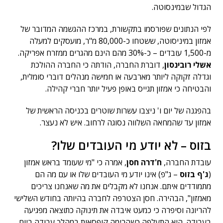
הגדול שבמינסוטה.
לפי הנתונים שפורסמו בתקשורת, במרכז ההגשמה המדובר של
אמזון במיניסוטה, ששטחו כ-80,000 מ"ר, מועסקים למעלה
מ-1,500 עובדים – כ-30% מהם הינם מהגרים ממזרח אפריקה.
אשלי רובינסון
, דוברת החברה, הודתה כי החברה ההולכת
וגדלה זקוקה ליותר מארבעה או חמישה מנהלים דוברי סומלית,
והבטיחה כי אמזון תגייס באופן פעיל יותר חברי קהילה.
בהפגנה של יום ו' ניצבו עשרות שוטרים בכניסה הראשית של
אמזון עד שהמחאה השלווה נסוגה לרחוב. איש לא נעצר.
בזוס – לא יודע מי העובדים שלו?
עובדת החברה,
ח'דרה חסן
, אמרה כי "מי שעומד בראש אמזון
(
ג'ף בזוס
– ג"פ) אינו יודע מי העובדים שלו או עם מה הם
מתמודדים איתם. אנחנו לא מקבלים את מה שאנחנו צריכים
מאמזון", הבהירה. חסן הצטרפה לחברה בהיותה בחודש השלישי
להריונה וסיפרה כי כמעט איבדה את תינוקה כתוצאה מפגיעה
בעבודה. היא התעלפה כשהרימה קופסאות במהלך עבודה ביום