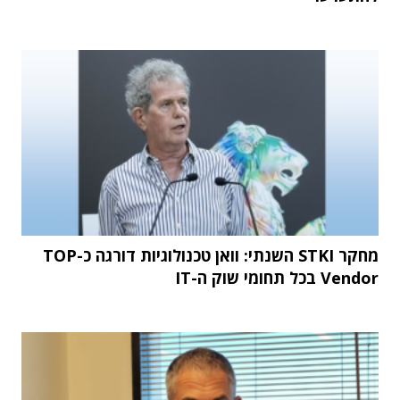
מחקר STKI השנתי: וואן טכנולוגיות דורגה כ-TOP
Vendor בכל תחומי שוק ה-IT