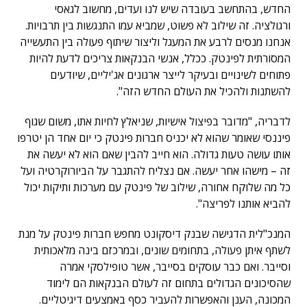
החדש, בהתחשב בעובדה שיש לנו ועדים, מחשוב לגאסי
ורגולציה. זה שילוב לא פשוט, שמביא עמו התנגשות בין תרבויות.
אנחנו מנסים לרבע את המעגל וליצור שיתוף פעולה בין התעשייה
המסורתית לפינטק. ככלל, אנשי הבנקאות צריכים לדעת להיות
פתוחים לשינויים ובעיקר לייצר ארגונים אג'יליים, שיודעים
להשתנות ולהכיל את העולם החדש הזה".
לדבריה, "מדובר בפיצול אישיות, שניאלץ לחיות אתו, משום שגוף
פיננסי שאומר שהוא לא יכניס חברות פינטק כי יום אחד הן יטרפו
אותו עושה טעות גדולה. הוא חייב להבין שאם הוא לא יעשה את
זה – מישהו אחר יעשה. אם נצליח להתגבר על הביורוקרטיה ועל
כל מה שלוקח אחורה, שילוב של פינטק עם מערכות ותיקות יכול
להביא אותנו לפריצה".
המנכ"לית הדגישה שבנק דיסקונט מחפש חברות פינטק על מנת
לשתף איתן פעולה, בתחומים שונים, ובמרכזם בינה מלאכותית
וסייבר. ואם כבר עוסקים בסייבר, אשר טופילסקי אמרה
שהסיכונים הגדולים בתחום זה לעולם הבנקאות הם לימוד
המכונה, הענן והאפשרות להעביר כסף באמצעים דיגיטליים.