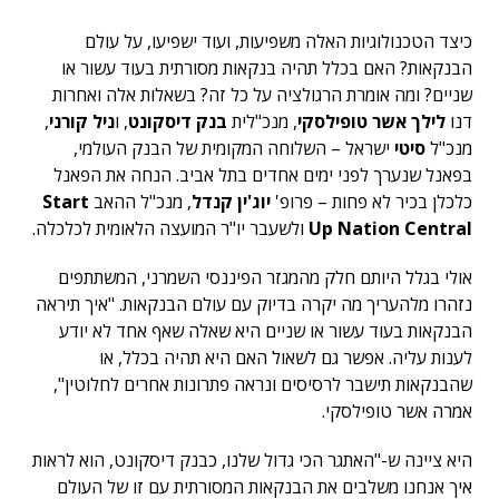
כיצד הטכנולוגיות האלה משפיעות, ועוד ישפיעו, על עולם
הבנקאות? האם בכלל תהיה בנקאות מסורתית בעוד עשור או
שניים? ומה אומרת הרגולציה על כל זה? בשאלות אלה ואחרות
דנו
לילך אשר טופילסקי
, מנכ"לית
בנק דיסקונט
, ו
ניל קורני
,
מנכ"ל
סיטי
ישראל – השלוחה המקומית של הבנק העולמי,
בפאנל שנערך לפני ימים אחדים בתל אביב. הנחה את הפאנל
כלכלן בכיר לא פחות – פרופ'
יוג'ין קנדל
, מנכ"ל ההאב
Start
Up Nation Central
ולשעבר יו"ר המועצה הלאומית לכלכלה.
אולי בגלל היותם חלק מהמגזר הפיננסי השמרני, המשתתפים
נזהרו מלהעריך מה יקרה בדיוק עם עולם הבנקאות. "איך תיראה
הבנקאות בעוד עשור או שניים היא שאלה שאף אחד לא יודע
לענות עליה. אפשר גם לשאול האם היא תהיה בכלל, או
שהבנקאות תישבר לרסיסים ונראה פתרונות אחרים לחלוטין",
אמרה אשר טופילסקי.
היא ציינה ש-"האתגר הכי גדול שלנו, כבנק דיסקונט, הוא לראות
איך אנחנו משלבים את הבנקאות המסורתית עם זו של העולם