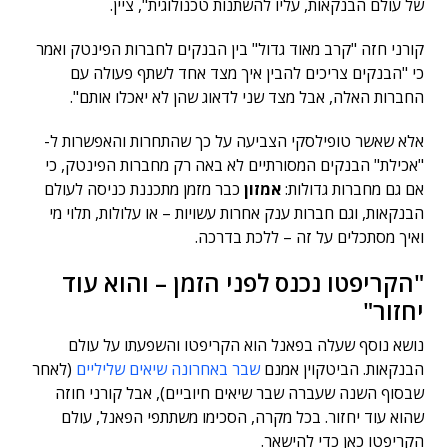
של עולם הבנקאות, עליו להשתנות טכנולוגית", ציין.
קורני חזה "קרב מאוד גדול" בין הבנקים לחברות הפינטק ואמר
כי "הבנקים צריכים להבין איך מצד אחד לשתף פעולה עם
החברות האלה, אבל מצד שני לדאוג שהן לא יאכלו אותם".
אלא שאשר טופילסקי הצביעה על כך שהתחרות והאפשרות ל-
"אכילת" הבנקים המסורתיים לא באה רק מחברות הפינטק, כי
אם גם מחברות גדולות:
אמזון
כבר מזמן מתכננת כניסה לעולם
הבנקאות, וגם חברות ענק אחרות עשויות – או עלולות, תלוי מי
ואיך מסתכלים על זה – ללכת בדרכה.
"הקריפטו נכנס לפני הזמן – והוא עוד
יחזור"
נושא נוסף שעלה בפאנל הוא הקריפטו והשפעתו על עולם
הבנקאות. הביטקוין אמנם
שבר באחרונה שיאים שליליים
(לאחר
שבסוף השנה שעברה שבר שיאים חיוביים), אבל קורני חוזה
שהוא עוד יחזור. בכל מקרה, הסכימו משתתפי הפאנל, עולם
הקריפטו כאן כדי להישאר.