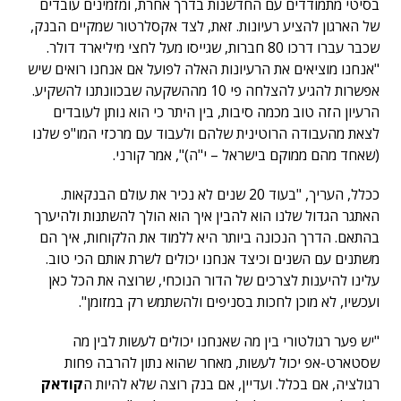
בסיטי מתמודדים עם החדשנות בדרך אחרת, ומזמינים עובדים
של הארגון להציע רעיונות. זאת, לצד אקסלרטור שמקיים הבנק,
שכבר עברו דרכו 80 חברות, שגייסו מעל לחצי מיליארד דולר.
"אנחנו מוציאים את הרעיונות האלה לפועל אם אנחנו רואים שיש
אפשרות להגיע להצלחה פי 10 מההשקעה שבכוונתנו להשקיע.
הרעיון הזה טוב מכמה סיבות, בין היתר כי הוא נותן לעובדים
לצאת מהעבודה הרוטינית שלהם ולעבוד עם מרכזי המו"פ שלנו
(שאחד מהם ממוקם בישראל – י"ה)", אמר קורני.
ככלל, העריך, "בעוד 20 שנים לא נכיר את עולם הבנקאות.
האתגר הגדול שלנו הוא להבין איך הוא הולך להשתנות ולהיערך
בהתאם. הדרך הנכונה ביותר היא ללמוד את הלקוחות, איך הם
משתנים עם השנים וכיצד אנחנו יכולים לשרת אותם הכי טוב.
עלינו להיענות לצרכים של הדור הנוכחי, שרוצה את הכל כאן
ועכשיו, לא מוכן לחכות בסניפים ולהשתמש רק במזומן".
"יש פער רגולטורי בין מה שאנחנו יכולים לעשות לבין מה
שסטארט-אפ יכול לעשות, מאחר שהוא נתון להרבה פחות
רגולציה, אם בכלל. ועדיין, אם בנק רוצה שלא להיות ה
קודאק