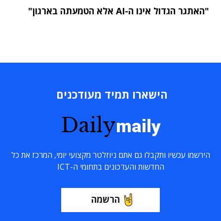
"האתגר הגדול אינו ה-AI אלא הטמעתה בארגון"
הישארו תמיד מעודכנים
Daily
maily
הירשמו עכשיו ותקבלו גם אתם ניוזלטר מקצועי יומי, המרכז את כל
החדשות והעדכונים בתחומי ה-ICT
הרשמה