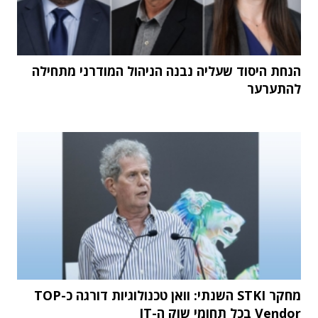
הנחת היסוד שעליה נבנה הניהול המודרני מתחילה
להתערער
מחקר STKI השנתי: וואן טכנולוגיות דורגה כ-TOP
Vendor בכל תחומי שוק ה-IT