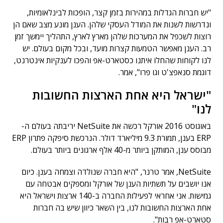
"יש חברות הגדלות במהירות בזמן קצר, הופכות לבינלאומיות,
ונדרשות לשנות את המודל העסקי שלהן. הענן מונע מצב שאם הן
רוצות לשכפל את המערכות שלהן מארץ לארץ, התהליך יימשך זמן
רב. הענן מאפשר הטמעות קצרות מועד, ובכל מקום בעולם. יש
לנו לקוחות שהחלו איתנו כסטארט-אפ והפכו לענקיות אינטרנט,
דוגמת סנאפצ'ט וגו פרו", אמר.
"ישראל היא אחת הארצות החשובות
לנו"
באוגוסט 2016 אורקל רכשה את NetSuite יריבתה בעולם ה-
ERP בענן, תמורת 9.3 מיליארד דולר. הנרכשת סיפקה פתרון ERP
מבוסס ענן, המותקן ביותר מ-40 אלף ארגונים ביותר בעולם.
NetSuite, אמר טרנר, "היא חברה שנולדה וצמחה בענן. כיום
אנו יושבים על תשתיות הענן של אורקל ומספקים אבטחה עם
גמישות. אני אחראי לפעילות החברה ב-140 ארצות וישראל היא
אחת הארצות החשובות לנו, בין השאר כיוון שיש בה חברות
סטארט-אפ רבות".