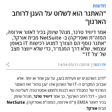
חדשות
"האתגר הוא לשלוט על הענן לרוחב
הארגון"
אמר דיוויד טרנר, מנהל שיווק בכיר לאזור אירופה,
המזה"ת ואפריקה) ב- NetSuite מבית אורקל,
"אתגר נוסף הם הצורך למנוע רכישות IT באופן
עצמאי, שלא דרך המנמ''ר, כדי שלא ייווצר מצב
של 'צל IT'"
יוסי הטוני
05/11/2018 14:54
"לרוב הארגונים יש פעילות בענן, על ענן אחד או יותר. אלא
שברוב המקרים ה-IT של הארגון אינו 'ענן טהור' ואז האתגר
המרכזי של המנמ"ר הוא לבנות ולממש אסטרטגיה לשליטה על
הענן – לכל רוחב הארגון", כך אמר
דיוויד טרנר
, מנהל שיווק
בכיר לאזור EMEA (ר"ת אירופה, המזה"ת ואפריקה),
NetSuite
מבית
אורקל
.