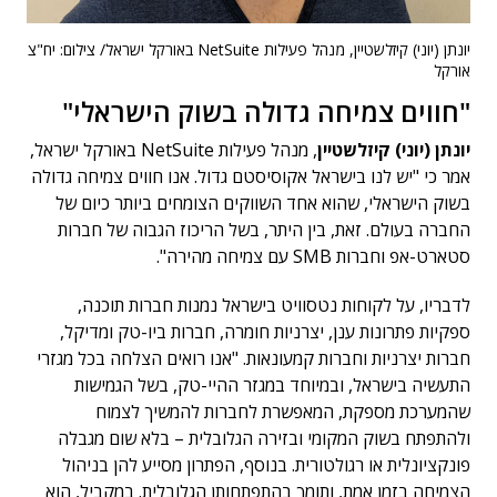
יונתן (יוני) קיזלשטיין, מנהל פעילות NetSuite באורקל ישראל/ צילום: יח"צ
אורקל
"חווים צמיחה גדולה בשוק הישראלי"
יונתן (יוני) קיזלשטיין
, מנהל פעילות NetSuite באורקל ישראל,
אמר כי "יש לנו בישראל אקוסיסטם גדול. אנו חווים צמיחה גדולה
בשוק הישראלי, שהוא אחד השווקים הצומחים ביותר כיום של
החברה בעולם. זאת, בין היתר, בשל הריכוז הגבוה של חברות
סטארט-אפ וחברות SMB עם צמיחה מהירה".
לדבריו, על לקוחות נטסוויט בישראל נמנות חברות תוכנה,
ספקיות פתרונות ענן, יצרניות חומרה, חברות ביו-טק ומדיקל,
חברות יצרניות וחברות קמעונאות. "אנו רואים הצלחה בכל מגזרי
התעשיה בישראל, ובמיוחד במגזר ההיי-טק, בשל הגמישות
שהמערכת מספקת, המאפשרת לחברות להמשיך לצמוח
ולהתפתח בשוק המקומי ובזירה הגלובלית – בלא שום מגבלה
פונקציונלית או רגולטורית. בנוסף, הפתרון מסייע להן בניהול
הצמיחה בזמן אמת, ותומך בהתפתחותן הגלובלית. במקביל, הוא