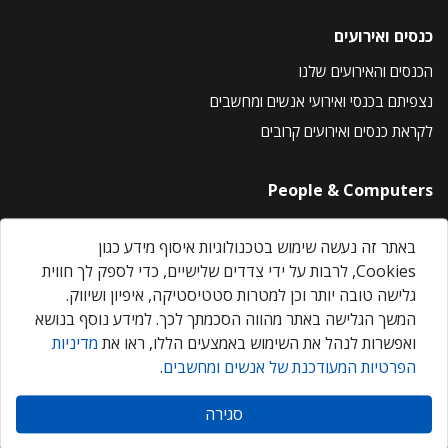
כנסים ואירועים
הכנסים והאירועים שלנו
נצפיתם בכנסי ואירועי אנשים ומחשבים
לקראת כנסים ואירועים קרובים
People & Computers
About Us
באתר זה נעשה שימוש בטכנולוגיות איסוף מידע כגון
Privacy Policy
Cookies, לרבות על ידי צדדים שלישיים, כדי לספק לך חווית
Contact Us
גלישה טובה יותר וכן למטרות סטטיסטיקה, איפיון ושיווק.
Our Events
המשך הגלישה באתר מהווה הסכמתך לכך. למידע נוסף בנושא
ואפשרות לנהל את השימוש באמצעים הללו, ראו את
מדיניות
הפרטיות המעודכנת של אנשים ומחשבים
.
אנשים ומחשבים © 2026 – כל הזכויות שמורות
סגירה
Created by