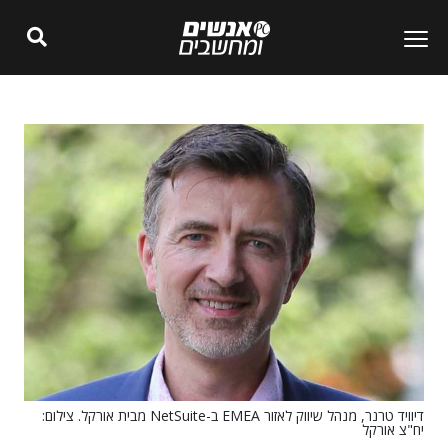
דיוויד טרנר, מנהל שיווק לאזור EMEA ב-NetSuite מבית אורקל. צילום:
יח"צ אורקל