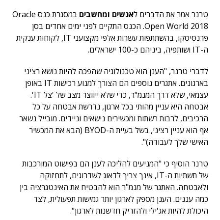
טרנר אמר את הדברים ל
אנשים ומחשבים
במסגרת כנס Oracle
Open World 2018. הכנס התקיים לפני ימים אחדים בסן
פרנסיסקו, בהשתתפות עשרות אלפי מקצועני IT, לקוחות ענקית
ה-IT ושותפיה, ביניהם כ-100 ישראלים.
לדברי טרנר, "הענן הוא טכנולוגיה שהפכה להיות נושא רציני
בארגונים. אתגרים נוספים הם הצורך למנוע רכישות IT באופן
עצמאי, שלא דרך המנמ"ר, כדי שלא ייווצר מצב של 'צל IT'.
אבטחה היא עניין מהותי בכל ארגון, נדרשת אבטחה על כל
הרכיבים, לרבות רשתות ומכשירים נישאים וניידים. מובייל נשאר
אף הוא עניין רציני, בשל בעיית ה-BYOD (הבא את המכשיר
האישי שלך לעבודה)".
טרנר הוסיף כי "המניעים להליכה לענן הם בפישוט המורכבות
של תשתיות ה-IT, אינך צריך לדאוג לשדרוגים, לתחזוקה
ולאבטחה. האתגר של מנמ"ר הוא להבטיח את האינטגרציה בין
כמה עננים. הענן מספק לארגון יותר גמישות תפעולית, לצד
היכולת להיות אג'ילי ולהזריק חדשנות לארגון".