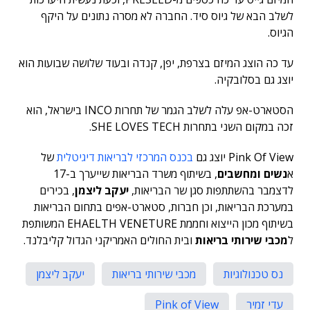
לשלב הבא של גיוס סיד. החברה לא מסרה נתונים על היקף
הגיוס.
עד כה הוצג המיזם בצרפת, יפן, קנדה ובעוד שלושה שבועות הוא
יוצג גם בסלובקיה.
הסטארט-אפ עלה לשלב הגמר של תחרות INCO בישראל, הוא
זכה במקום השני בתחרות SHE LOVES TECH.
Pink Of View יוצג גם
בכנס המרכזי לבריאות דיגיטלית
של
א
נשים ומחשבים
, בשיתוף משרד הבריאות שייערך ב-17
לדצמבר בהשתתפות סגן שר הבריאות,
יעקב ליצמן
, בכירים
במערכת הבריאות, וכן חברות, סטארט-אפים בתחום הבריאות
בשיתוף מכון הייצוא וחממת EHAELTH VENETURE המשותפת
ל
מכבי שירותי בריאות
ובית החולים האמריקני הגדול קליבלנד.
נס טכנולוגיות
מכבי שירותי בריאות
יעקב ליצמן
עדי זמיר
Pink of View