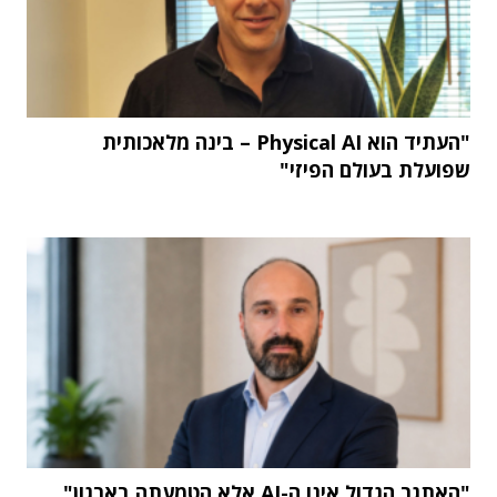
"העתיד הוא Physical AI – בינה מלאכותית
שפועלת בעולם הפיזי"
"האתגר הגדול אינו ה-AI אלא הטמעתה בארגון"