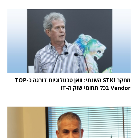
מחקר STKI השנתי: וואן טכנולוגיות דורגה כ-TOP
Vendor בכל תחומי שוק ה-IT