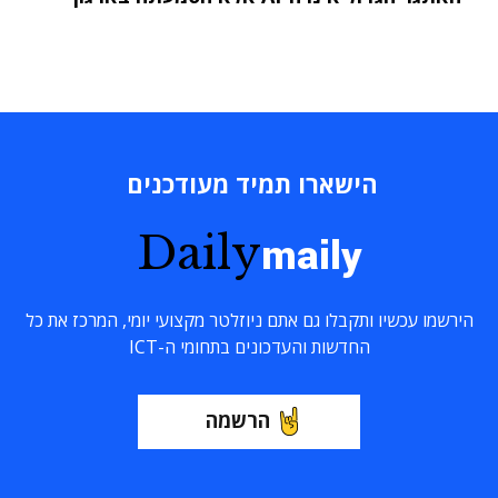
הישארו תמיד מעודכנים
Daily
maily
הירשמו עכשיו ותקבלו גם אתם ניוזלטר מקצועי יומי, המרכז את כל
החדשות והעדכונים בתחומי ה-ICT
הרשמה