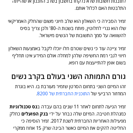
לתובנות חשובות שלא נלקחו בחשבון בשלב התכנון או שהייתה
התלבטות האם לכלול אותם.
זמיר הסבירה כי השאלון הוא שלב חיוני משום שהחלק האמריקאי
שלו הוא גנרי לחלוטין, פותח בשנות ה-80' ולכן צריך בסיס
להשוואה על סמך התשובות של הנשים מישראל.
זמיר ציינה עוד כי נשים שטרם חלו יוכלו לקבל באמצעות השאלון
חיווי לגבי רמת החשיפה שלהן למחלה אולם המידע אינו תחליף
בשום אופן להתייעצות עם רופא.
גורם התמותה השני בעולם בקרב נשים
זהו המיזם השני בתחום הסרטן שזמיר מעורבת בו. היא בוגרת
המחזור הרביעי של
התוכנית החברתית של 8200
.
זמיר הגיעה לתחום לאחר 11 שנים בהם עבדה ב
נס טכנולוגיות
כמנהלת חטיבה. המיזם שלה נבחר על ידי
בנק הפועלים
כחלק
מפעילות האחריות החברתית לשנת 2017. זמיר הוסיפה כי
החליטה להקים את המיזם כאשר הבינה שרק 15 אחוז ממקרי