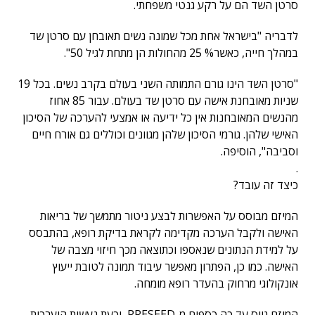
סרטן השד הם על רקע גנטי משפחתי.
לדבריה "בישראל אחת מכל שמונה נשים תאובחן עם סרטן שד
במהלך חייה, כאשר% 25 מהחולות הן מתחת לגיל 50".
"סרטן השד הינו גורם התמותה השני בעולם בקרב נשים. בכל 19
שניות מאובחנת אישה עם סרטן שד בעולם. עבור 85 אחוז
מהנשים המאובחנות אין כל ידיעה או אמצעי להערכה של הסיכון
האישי שלהן. גורמי הסיכון שלהן מגוונים וכוללים גם אורח חיים
וסביבה", הוסיפה.
.
כיצד זה עובד?
המיזם מבוסס על האפשרות לבצע ניטור מתמשך של בריאות
האישה ולקבל הערכה מקדימה לקראת בדיקת רופא, בהתבסס
על למידת הנתונים שנאספו וכתוצאה מכך חיזוי מצבה של
האישה. כמו כן, הפתרון מאפשר עיבוד תמונה לטובת ייעוץ
אונקולוגי מרחוק בהעדר רופא מומחה.
המיזם גייס עד כה כספים מ-PRESEED, וכעת נעשית היערכות