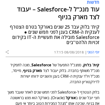
חדשות
עוד מנכ"ל ל-Salesforce – יעבוד
לצד מארק בניוף
קית' בלוק עבד 25 שנים באורקל בטרם הצטרף
לענקית ה-CRM בענן לפני חמש שנים ●
Salesforce מובילה את תעשיית ה-IT בקידום
זכויות הלהט''בים
יוסי הטוני
08/08/2018 17:15
קית' בלוק
, סמנכ"ל התפעול של
Salesforce
, מונה לתפקיד
מנכ"ל משותף בחברה. בלוק יעבוד לצד
מארק בניוף
, מייסד,
מנכ"ל ויו"ר ענקית ה-CRM בענן והשניים ידווחו ישירות
לדירקטוריון החברה.
בלוק הצטרף ל-Salesforce לפני חמש שנים לאחר שעבד משך
חצי יובל שנים ב
אורקל
(Oracle). באורקל הוא פגש בראשונה
את בניוף, שכינה אותו "מנהל המכירות הטוב ביותר אי פעם