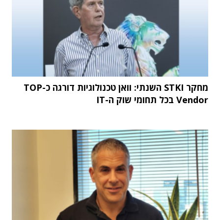
מחקר STKI השנתי: וואן טכנולוגיות דורגה כ-TOP
Vendor בכל תחומי שוק ה-IT