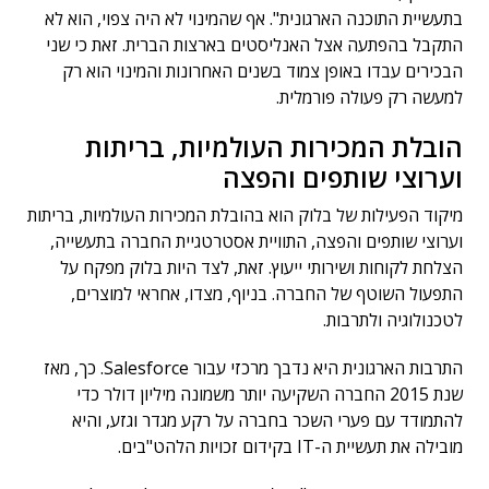
בתעשיית התוכנה הארגונית". אף שהמינוי לא היה צפוי, הוא לא
התקבל בהפתעה אצל האנליסטים בארצות הברית. זאת כי שני
הבכירים עבדו באופן צמוד בשנים האחרונות והמינוי הוא רק
למעשה רק פעולה פורמלית.
הובלת המכירות העולמיות, בריתות
וערוצי שותפים והפצה
מיקוד הפעילות של בלוק הוא בהובלת המכירות העולמיות, בריתות
וערוצי שותפים והפצה, התוויית אסטרטגיית החברה בתעשייה,
הצלחת לקוחות ושירותי ייעוץ. זאת, לצד היות בלוק מפקח על
התפעול השוטף של החברה. בניוף, מצדו, אחראי למוצרים,
לטכנולוגיה ולתרבות.
התרבות הארגונית היא נדבך מרכזי עבור Salesforce. כך, מאז
שנת 2015 החברה השקיעה יותר משמונה מיליון דולר כדי
להתמודד עם פערי השכר בחברה על רקע מגדר וגזע, והיא
מובילה את תעשיית ה-IT בקידום זכויות הלהט"בים.