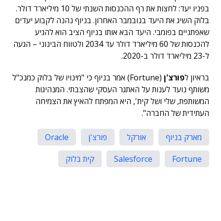
בפניו יעד: לחצות את רף ההכנסות השנתי של 10 מיליארד דולר.
בלוק השיג את היעד בנובמבר האחרון. בניוף נהנה לקבוע יעדים
שאפתניים בפומבי. היעד הבא אותו בניוף הציב הוא להגיע
להכנסות של 60 מיליארד דולר עד 2034 ולטווח הבינוני – הגעה
ל-23 מיליארד דולר ב-2020.
בראיון ל
פורצ'ן
(Fortune) אמר בניוף כי "מינויו של בלוק כמנכ"ל
משותף נועד לענות על האתגר העסקי שהצבתי. המנהיגות
המשותפת, שלי ושל קית', היא המפתח להאיץ את הצמיחה
העתידית של החברה".
מארק בניוף
אורקל
פורצ'ן
Oracle
Fortune
Salesforce
קית בלוק