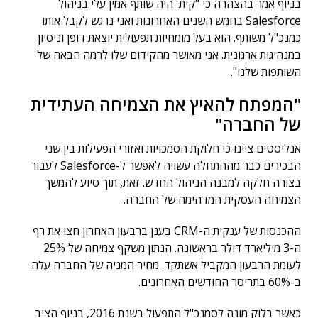
בניוף אמר בהצהרה כי "קית' היה שותף אמין עלי בניהול
Salesforce בחמש השנים האחרונות ואני נרגש לקבל אותו
כמנכ"ל משותף. הוא בעל מומחיות תפעולית יוצאת דופן וניסיון
במנהיגות ארגונית. אני מאושר מהקידום שלו לרמה הבאה של
השותפות שלנו".
"המפתח להאיץ את הצמיחה העתידית
של החברה"
אנליסטים ציינו כי חלוקת הסמכויות ואזורי הפעילות בין שני
הבכירים כבר מההתחלה עשויה לאפשר ל-Salesforce לעבור
בצורה חלקה למבנה הניהול החדש. זאת, תוך סיוע להמשך
הצמיחה העסקית המדהימה של החברה.
ההכנסות של ענקית ה-CRM בענן ברבעון האחרון חצו את רף
ה-3 מיליארד דולר בראשונה. הנתון משקף צמיחה של 25%
לעומת הרבעון המקביל אשתקד. מחיר המניה של החברה עלה
ב-60% בתריסר החודשים האחרונים.
כאשר בלוק מונה לסמנכ"ל התפעול בשנת 2016, בניוף הציב