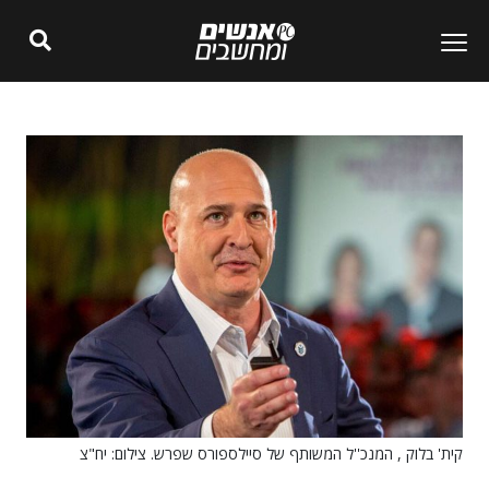
קית' בלוק , המנכ''ל המשותף של סיילספורס שפרש. צילום: יח"צ