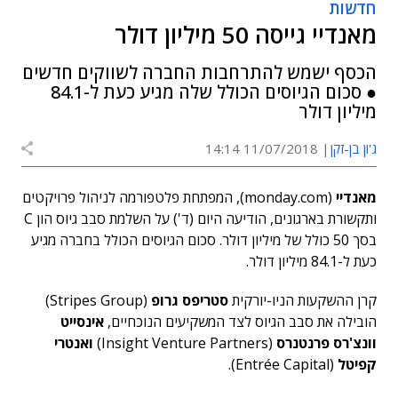
חדשות
מאנדיי גייסה 50 מיליון דולר
הכסף ישמש להתרחבות החברה לשווקים חדשים
● סכום הגיוסים הכולל שלה מגיע כעת ל-84.1
מיליון דולר
ג'ון בן-זקן
11/07/2018 14:14
מאנדיי
(monday.com), המפתחת פלטפורמה לניהול פרויקטים
ותקשורת בארגונים, הודיעה היום (ד') על השלמת סבב גיוס הון C
בסך 50 כולל של מיליון דולר. סכום הגיוסים הכולל בחברה מגיע
כעת ל-84.1 מיליון דולר.
קרן ההשקעות הניו-יורקית
סטריפס גרופ
(Stripes Group)
הובילה את סבב הגיוס לצד המשקיעים הנוכחיים,
אינסייט
וונצ'רס פרנטנרס
(Insight Venture Partners)
ואנטרי
קפיטל
(Entrée Capital).