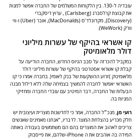
עובדיה ל-130. בין הלקוחות המשלמים של החברה אפשר למנות
את קבוצת קרלסברג (Carlsberg) , ערוץ דיסקברי
(Discovery), מקדונלד'ס (MacDonalds), אובר (Uber) ו-ווי
וורק (WeWork).
קו אשראי בהיקף של עשרות מיליוני
דולר מלאומיטק
במקביל להכרזה על סבב הגיוס החדש, החברה הודיעה על
קבלת קו אשראי אסטרטגי בהיקף של עשרות מיליוני דולר
מלאומיטק )זרוע ההשקעות של בנק לאומי(. בחברה אמרו כי קו
האשראי יאפשר לחברה להמשיך בצמיחה שלה ללא דילול מבנה
הבעלות של החברה, דבר המיטיב עם עובדי החברה ומחזיקי
המניות בה.
רועי מן
, מנכ״ל החברה, אמר כי לחדשנות מוצרית ועיצובית יש
חלק מכריע בהצלחת המוצר. לדבריו, "אנחנו מאמינים שאנשים
צריכים לאהוב את המוצרים בהם הם משתמשים בעבודה באותה
המידה בה אוהבים את ה iPhone-שלהם, את פייסבוק