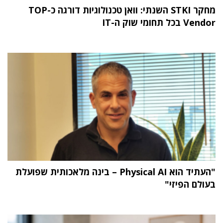
מחקר STKI השנתי: וואן טכנולוגיות דורגה כ-TOP
Vendor בכל תחומי שוק ה-IT
"העתיד הוא Physical AI – בינה מלאכותית שפועלת
בעולם הפיזי"