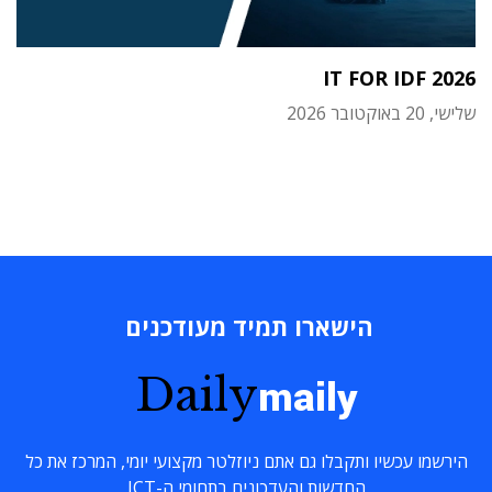
IT FOR IDF 2026
שלישי, 20 באוקטובר 2026
הישארו תמיד מעודכנים
Daily
maily
הירשמו עכשיו ותקבלו גם אתם ניוזלטר מקצועי יומי, המרכז את כל
החדשות והעדכונים בתחומי ה-ICT