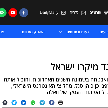
פורומים
גלריה
DailyMaily
ועים
דעות וניתוחים
היי-טק מינויים
פו
ד מיקרו ישראל
ת
האבטחה בשמונה השנים האחרונות, והוביל אותה
ת
ני כן כיהן סגל, מחלוצי האינטרנט הישראלי,
ל הפיתוח העסקי של וואלה