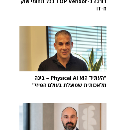
דורגה כ-TOP Vendor בכל תחומי שוק
ה-IT
"העתיד הוא Physical AI – בינה
מלאכותית שפועלת בעולם הפיזי"