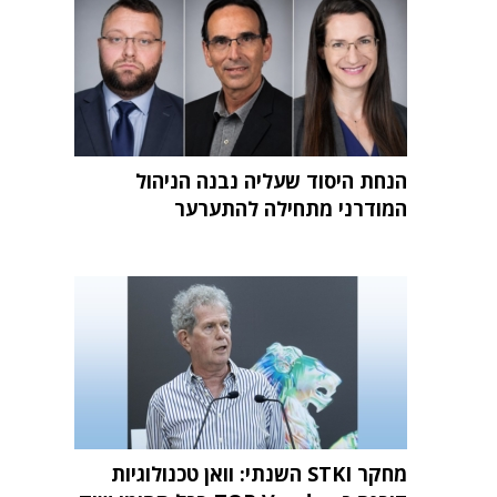
הנחת היסוד שעליה נבנה הניהול
המודרני מתחילה להתערער
מחקר STKI השנתי: וואן טכנולוגיות