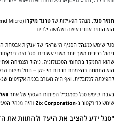
תמיר סגל ז"ל, המנהל הראשון של פעילות טרנד מיקרו בישראל. צילום: יח"צ
תמיר סגל
, מנהל הפעילות של
טרנד מיקרו
הוא הותיר אחריו אישה ושלושה ילדים.
סגל שימש כמנהל הסניף הישראלי של ענקית אבטחת המיד
ניהול בכירים משך יותר משני עשורים. סגל היה דירקטור 
שהוא התמקד בתחומי הטכנולוגיה, ניהול הצמיחה ופתיח
הוא התמחה בהצמחת חברות היי-טק – החל מייזום הרעיו
להפיכתה לגלובלית, ואף היה מעורב בכמה אקזיטים שנע
בעברו שימש סגל כסמנכ"ל הפיתוח העסקי של אתר
וואל
שימש כדירקטור ב-
Zix Corporation
והיה מנהל הפעיל
"סגל ידע להציב את היעד ולהתוות את הד