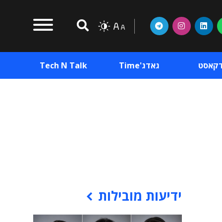
דקאסט
גאדג'Time
Tech N Talk
וכן פרסומי
תוכן פרסומי
וכן פרסומי
ידיעות מובילות