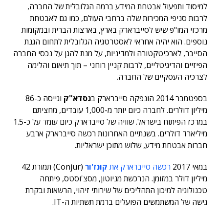
למיסוד ותפעול אבטחת המידע ברמה הגלובלית של החברה,
לרבות סניפי המכירות שלה ברחבי העולם, כמו גם לאבטחת
מרכזי המו"פ שיש לסייברארק בארץ, בארצות הברית ובמקומות
נוספים. הוא יהיה אחראי לאסטרטגיה הגלובלית לתחום הגנת
הסייבר, לארכיטקטורה ולמדיניות, על מנת להגן על נכסי החברה
הפיזיים והדיגיטליים, לרבות קניין רוחני – תוך תיאום והלימה
לצרכיה העסקיים של החברה.
בספטמבר 2014 הונפקה סייברארק ב
נסדא"ק
וגייסה כ-86
מיליון דולרים. לחברה כיום יותר מ-1,000 עובדים, מחציתם
במרכז הפיתוח בישראל. שוויה של סייברארק כיום עומד על כ-1.5
מיליארד דולרים. בשנתיים האחרונות רכשה סייברארק ארבע
חברות אבטחת מידע, שלוש מתוכן ישראליות.
במאי 2017
רכשה סייברארק את
קונז'ור
(Conjur) תמורת 42
מיליון דולר במזומן. הנרכשת מניוטון, מסצ'וסטס, פיתחה
טכנולוגיה למיכון התהליכים של שירותי זיהוי, הרשאות ובקרת
גישה של המשתמשים הפועלים ברמת תשתיות ה-IT.