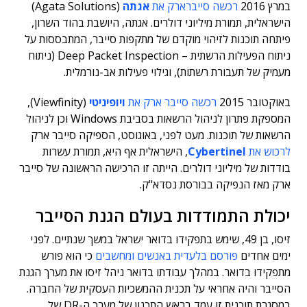
במרץ 2016
רכשה סייברארק את
אגתה
(Agata Solutions)
הישראלית, תמורת מיליוני דולרים. אגתה, היושבת בהוד השרון,
פיתחה תוכנות לזיהוי מוקדם של מתקפות סייבר, המתבססות על
ניתוח הפעילות הרשתית – Deep Packet Inspection (ניתוח
מעמיק של תעבורת רשתות), וגילוי פעילות אב-נורמלית.
באוקטובר 2015
רכשה סייבר ארק את
ויופיניטי
(Viewfinity),
המספקת פתרון לניהול הרשאות בסביבת Windows וכן לניהול
הרשאות של תוכנות. מעט לפני, באוגוסט, הספיקה סייבר ארק
לרכוש את
Cybertinel
, הישראלית אף היא, תמורת עשרות
בודדות של מיליוני דולרים. הייתה זו הרכישה הראשונה של סייבר
ארק מאז הנפיקה בבורסת נסדא"ק.
יכולת התמודדות בעולם הגנת הסייבר
זיסו, בן 49, שימש בתפקידו בדואר ישראל במשך שנתיים. לפני
ימים אחדים
פורסם בלעדית באנשים ומחשבים
כי הוא פורש
מתפקידו בדואר. במהלך עבודתו בדואר ניהל זיסו את מערך הגנת
הסייבר והיה אחראי על תכנית ההמשכיות העסקית של החברה.
במסגרת תוכנית זו עמד בראש התכנון של מערך ה-DR של