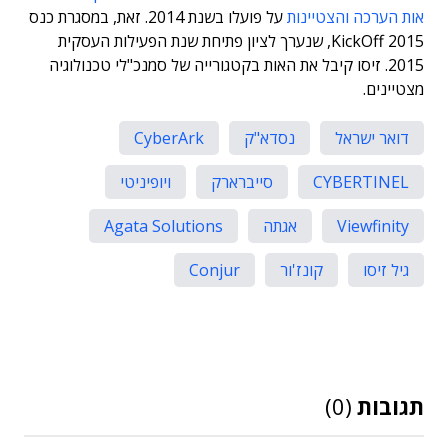
אות הערכה והצטיינות
על פועלו בשנת 2014. זאת, במסגרת כנס
KickOff 2015, שנערך לציון פתיחת שנת הפעילות העסקית
2015. זיסו קיבל את האות בקטגורייה של סמנכ"לי טכנולוגיה
מצטיינים.
דואר ישראל
נסדא"ק
CyberArk
CYBERTINEL
סייברארק
ויופיניטי
Viewfinity
אגתה
Agata Solutions
גיל זיסו
קונז'ור
Conjur
תגובות
(0)