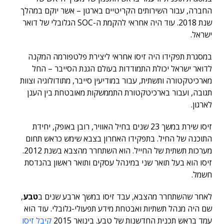
החברה, עבור השירותים הקריטיים בארגון – אשר יוקם במהלך
שנת 2018. עוד היה אחראי להקמת ה-SOC הגלובלי של דואר
ישראל.
במסגרת תפקידו היה זיסו אחראי ליצירת פלטפורמה המקנה
לדואר ישראל יכולת התמודדות בעולם הגנת הסייבר – החל
מארכיטקטורה ותשתית, עבור במודיעין סייבר, מתודולוגיה וצוות
תגובה, ועבור בארכיטקטורת התממשקות מאובטחת בין הענן
לארגון.
זיסו שירת במשך 23 שנים בחיל האוויר, רובן באופק, יחידת
התוכנה של החיל. בתפקידו האחרון בצבא שימש כראש תחום
מערכות תשתית של החייל. הוא השתחרר מהצבא בשנת 2012.
זיסו הוא בעל תואר שני במינהל עסקים ותואר ראשון בהנדסת
חשמל.
לאחר שהשתחרר מהצבא, עבד זיסו במשך ארבע שנים ב
טבע
,
שם היה מנהל תשתיות ואבטחת מידע תפעולי-גלובלי. עוד הוא
עמד בראש תכנית החדשנות של טבע. בינואר 2015
קיבל זיסו