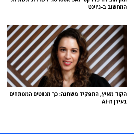
המחשוב ב-ג'וינט
הקוד מאיץ, התפקיד משתנה: כך מנווטים המפתחים
בעידן ה-AI