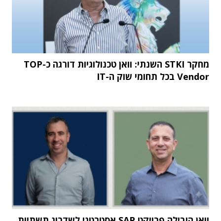
מחקר STKI השנתי: וואן טכנולוגיות דורגה כ-TOP
Vendor בכל תחומי שוק ה-IT
וואן הובילה פרויקט SAP אסטרטגי לשדרוג תשתיות