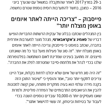
ב-29 במרץ 2017 לאחר שהתקבלה במשאל עם שנערך ביוני
2016 – כמובן, בחשד להתערבות רוסית נוספת שטרם נחשפה.
פייסבוק – "צריכה הייתה לאתר איומים
באופן מוצלח יותר"
בין המנהלים שכתבו בבלוג של ענקית הרשתות החבריות הופיעו
דבריו של
סאמיג צ'אקראבארטי
, מנהל מוצר למעורבות אזרחית
בחברה, שכתב בפוסט כי פייסבוק צריכה הייתה לאתר איומים
באופן מוצלח יותר. "זה סוג של פעילות פועל נגד כל מה שאנחנו
מייצגים. זה מתועב בעינינו שמדינת לאום השתמשה בפלטפורמה
שלנו בכדי לנהל את מלחמת-סייבר שמטרתה לפלג את החברה".
"זה היה סוג חדש של איום שלא יכולנו לחזות בקלות, אבל היינו
צריכים לתקוף יותר טוב", אמר והוסיף כי "שיטור התוכן הזה
בקנה מידה עולמי הוא בעיה מחקרית פתוחה, שכן קשה למכונות
להבין את הניואנסים התרבותיים של הפחדה פוליטית. ולמרות
שאנו מעסיקים יותר מ-10,000 עובדים נוספים השנה בכדי
לעבוד על בטיחות וביטחון, זה עשוי להישאר אתגר".