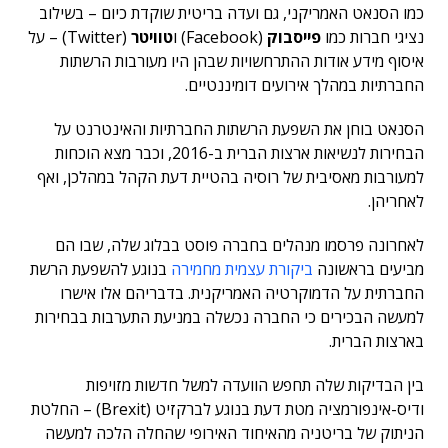
כמו הסנאט האמריקני, גם ועדה בריטית שוקדת כיום – בשילוב
נציגי חברות כמו
פייסבוק
(Facebook) ו
טוויטר
(Twitter) – על
איסוף מידע אודות ההתרחשויות שבהן היו מעורבות הרשתות
החברתיות במהלך אירועים דומיננטיים.
הסנאט בוחן את השפעת הרשתות החברתיות והאינטרנט על
הבחירות לנשיאות ארצות הברית ב-2016, וכבר מצא הוכחות
למעורבות מאסיבית של רוסיה בהטיית דעת הקהל במהלכן, ואף
לאחריהן.
לאחרונה פרסמו מנהלים בחברה פוסט בבלוג שלה, שבו הם
מביעים בראשונה
ביקורת עצמית מחמירה
בנוגע להשפעת הרשת
החברתית על הדמוקרטיה האמריקנית. בדבריהם אלו אישרו
למעשה הבכירים כי החברה נכשלה במניעת התערבות בבחירות
בארצות הברית.
בין הבדיקות שלה תחפש הוועדה למשל חדשות מזויפות
ודיס-אינפורמציה מטת דעת בנוגע לברקזיט (Brexit) – החלטת
הניתוק של בריטניה מהאיחוד האירופי שהחלה הלכה למעשה