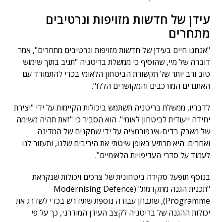
עידן של חדשות מזויפות ונרטיבים
מתחרים
"אנחנו חיים בעידן של חדשות מזויפות ונרטיבים מתחרים", אמר
דוברה של מיי, שהוסיף כי ממשלת בריטניה "תגיב בתוך שימוש
טוב ורב יותר של תקשורת הביטחון הלאומי בכדי להתמודד עם
האתגרים המורכבים והמקושרים הללו".
לדבריו, ממשלת בריטניה תשתמש ביכולות הקיימות על ידי "יצירת
יחידה ייעודית לביטחון לאומי". הוא הסביר כי "זאת תהיה משימה
של מאבק בדיס-אינפורמציה על ידי שחקנים של המדינה
ואחרים. היא תרתיע באופן שיטתי את היריבים שלנו, ותעזור לנו
לעמוד על סדרי העדיפויות הלאומיים".
בנוסף תופעל סקירה ביטחונית של צרכים ויכולות שנקראת
"תכנית הגנה מתקדמת" (Modernising Defence
Programme), שתבחן עבודה נוספת שתידרש בכדי לשדרג את
יכולות ההגנה של בריטניה לקצב העידן המודרני, כך על פי