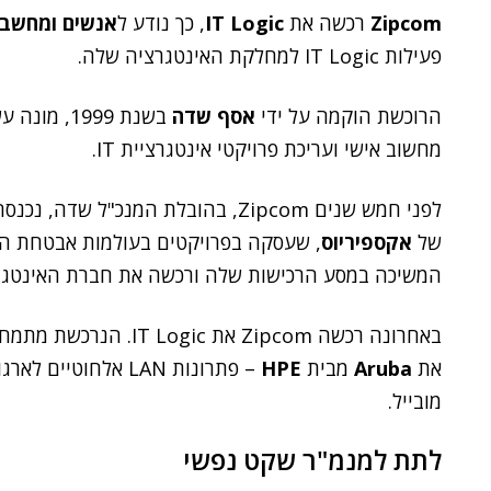
Zipcom
רכשה את
IT Logic
, כך נודע ל
אנשים ומחשבי
פעילות IT Logic למחלקת האינטגרציה שלה.
הרוכשת הוקמה על ידי
אסף שדה
מחשוב אישי ועריכת פרויקטי אינטגרציית IT.
לפני חמש שנים Zipcom, בהובלת המנכ
של
אקספיריוס
, שעסקה בפרויקטים בעולמות אבטחת המי
המשיכה במסע הרכישות שלה ורכשה את חברת האינטג
את
Aruba
מבית
HPE
– פתרונות LAN אלח
מובייל.
לתת למנמ"ר שקט נפשי