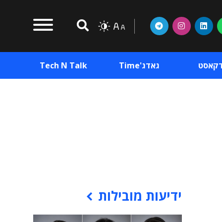
דקאסט
גאדג'Time
Tech N Talk
וכן פרסומי
תוכן פרסומי
וכן פרסומי
ידיעות מובילות