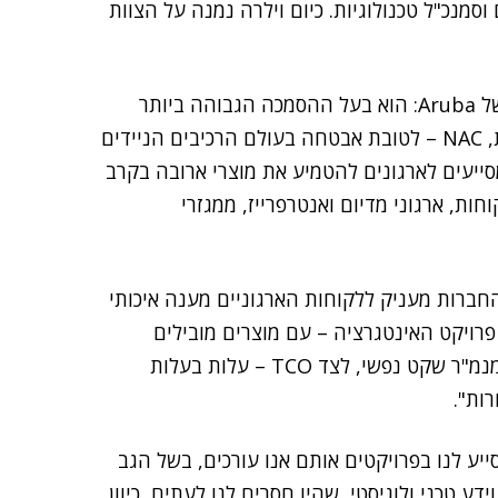
מנכ"ל טכנולוגיות. כיום וילרה נמנה על הצוות
וילרה נחשב למומחה המוביל בארץ למוצר ClearPaas של Aruba: הוא בעל ההסמכה הגבוהה ביותר
למוצר, המספק יכולות היראות, ניהול ובקרת גישה לרשת, NAC – לטובת אבטחה בעולם הרכיבים הניידים
תו מסייעים לארגונים להטמיע את מוצרי ארובה בקרב
 עשרות רבות של לקוחות, ארגוני מדיום ואנטרפרייז, ממגזרי
חברות מעניק ללקוחות הארגוניים מענה איכותי
מהמחשב ועד פרויקט האינטגרציה – עם מוצרים מובילים
בתחומם ויכולות אינטגרציה ברמה גבוהה. אנו נותנים למנמ"ר שקט נפשי, לצד TCO – עלות בעלות
רות".
סייע לנו בפרויקטים אותם אנו עורכים, בשל הגב
יכולות מכירה וידע טכני ולוגיסטי, שהיו חסרים לנו לעתים, כיוון