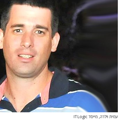
עמית וילרה, מייסד ITLogic