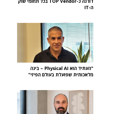
דורגה כ-TOP Vendor בכל תחומי שוק
ה-IT
"העתיד הוא Physical AI – בינה
מלאכותית שפועלת בעולם הפיזי"