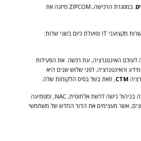
ם
. במסגרת הרכישה, ZIPCOM מיזגה את
בשנת 1999, מונה עשרות מקצועני IT ופועלת כיום בשני שדות:
"ל שדה, נכנסה לעולם האינטגרציה, עת רכשה את הפעילות
דע והאינטגרציה. לפני שלוש שנים היא
רציה
CTM
, וזאת בשל בסיס הלקוחות שלה.
באחרונה רכשה Zipcom את IT Logic. הנרכשת מתמחה בניהול גישה לרשת אלחוטית, NAC, ומטמיעה
וטיים לארגונים, אשר מעצימים את הדור החדש של משתמשי