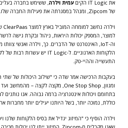
את IT Logic הקים
עמית וילרה
, ששימש בחברה בעלים וס
של Zipcom, ומנהל במסגרתה את פעילות החברה שלו.
וה-IoT, האינטרנט של הדברים. כך, וילרה ואנשי צוו
הלקוחות הארגוניים. ל-IT Logic יש
התעשייה וההיי-טק.
בעקבות הרכישה אמר שדה כי "שילוב היכולות של שתי ה
ומגוון, One Stop Shop, מקצה לקצה – 
כוללת, נמוכה יותר, בשל היותנו יעילים יותר מחברות אח
וילרה הוסיף כי "המיזוג יגדיל את בסיס הלקוחות שלנו וי
שאנו מקבלים מ-Zipcom. המיזוג ייתן לנו 