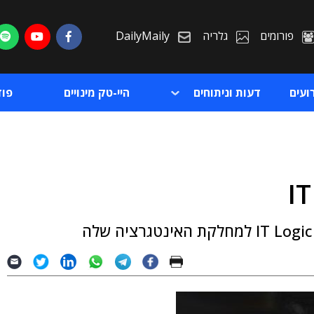
פורומים
גלריה
DailyMaily
ועים
דעות וניתוחים
היי-טק מינויים
פו
ת
ת