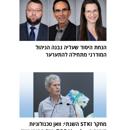
הנחת היסוד שעליה נבנה הניהול
המודרני מתחילה להתערער
מחקר STKI השנתי: וואן טכנולוגיות