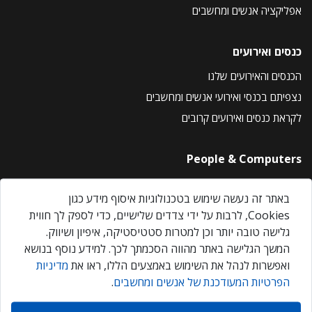
אפליקציה אנשים ומחשבים
כנסים ואירועים
הכנסים והאירועים שלנו
נצפיתם בכנסי ואירועי אנשים ומחשבים
לקראת כנסים ואירועים קרובים
People & Computers
About Us
באתר זה נעשה שימוש בטכנולוגיות איסוף מידע כגון
Privacy Policy
Cookies, לרבות על ידי צדדים שלישיים, כדי לספק לך חווית
Contact Us
גלישה טובה יותר וכן למטרות סטטיסטיקה, איפיון ושיווק.
Our Events
המשך הגלישה באתר מהווה הסכמתך לכך. למידע נוסף בנושא
ואפשרות לנהל את השימוש באמצעים הללו, ראו את
מדיניות
הפרטיות המעודכנת של אנשים ומחשבים
.
אנשים ומחשבים © 2026 – כל הזכויות שמורות