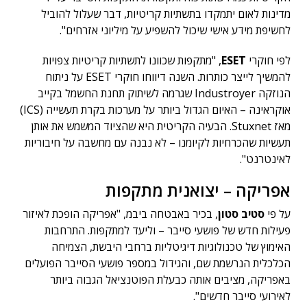
מדינות לאום יתמקדו בתשתיות קריטיות, דבר שעלול להוביל
לחשיפת מידע אישי שיכול להשפיע על מיליוני אזרחים".
לפי חוקרי
ESET
, "מתקפות שכוונו לתשתיות קריטיות צפויות
להמשיך לייצר כותרות. השנה דיווחו חוקרי ESET על ניתוח
הנוזקה Industroyer שגרמה לשיתוק תחנת החשמל בקייב
אוקראינה – האיום הגדול ביותר על מערכות בקרת תעשייה (ICS)
מאז Stuxnet. הבעיה הקריטית היא שהציוד המשמש את אותן
תעשיות שהכרחיות לקיומנו – לא נבנה עם מחשבה על חיבוריות
לאינטרנט".
אפריקה – יצואנית מתקפות
על פי
סטיב סטון
, בכיר באבטחה ביבמ, "אפריקה הופכת לאיזור
פעילות חדש של פושעי סייבר – וליעד למתקפות. התרחבות
האימוץ של טכנולוגיות דיגיטליות ברחבי היבשת, הצמיחה
הכלכלית הנרשמת שם, והגידול במספר פושעי הסייבר הפועלים
באפריקה, מציבים אותה כבעלת הפוטנציאל הגבוה ביותר
לאירועי סייבר חדשים".