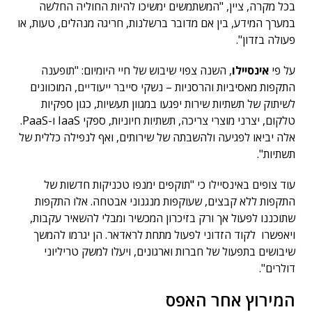
בכל מקרה, ציין, "המשתמשים ימשיכו להיות החוליה החלשה
במערך המידע, בין אם מדובר ברשלנות, חריגה מנהלים, טעות, או
פעולה בזדון".
על פי
אינסיילו
, השנה צפוי שיבוש של חיי היומיום: "תופענה
התקפות מאסיביות והרסניות – נשקי סייבר ייעודיים, המוכוונים
לשיתוק של תשתיות שירות יפגעו במגוון תעשיות, כגון ספקיות
טלקום, יצרני מוצרי צריכה, תשתיות חיוניות, ספקי IaaS ו-PaaS.
אלה יביאו לפגיעה ולהשבתה של שירותים, ואף לנפילה כללית של
תשתיות".
עוד צופים באינסיילו כי "תוקפים ימנפו טכניקות חדשות של
התקפות ללא קבצים, שעוקפות מנגנוני אבטחה. אלו התקפות
שתוכננו לפעול אך ורק בזיכרון המכשיר ומבלי להשאיר עקבות,
ויאפשרו לקוד הזדוני לפעול מתחת לראדאר. הן יגרמו להמשך
שיבושים בתפעול של חברות וארגונים, ויעלו למשק טריליוני
דולרים".
המירוץ אחר האפס