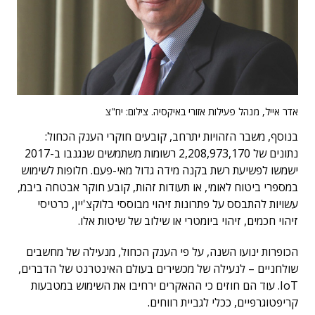
אדר אייל, מנהל פעילות אזורי באיקסיה. צילום: יח"צ
בנוסף, משבר הזהויות יתרחב, קובעים חוקרי הענק הכחול:
נתונים של 2,208,973,170 רשומות משתמשים שנגנבו ב-2017
ישמשו לפשיעת רשת בקנה מידה גדול מאי-פעם. חלופות לשימוש
במספרי ביטוח לאומי, או תעודות זהות, קובע חוקר אבטחה ביבמ,
עשויות להתבסס על פתרונות זיהוי מבוססי בלוקצ'יין, כרטיסי
זיהוי חכמים, זיהוי ביומטרי או שילוב של שיטות אלו.
הכופרות ינועו השנה, על פי הענק הכחול, מנעילה של מחשבים
שולחניים – לנעילה של מכשירים בעולם האינטרנט של הדברים,
IoT. עוד הם חוזים כי ההאקרים ירחיבו את השימוש במטבעות
קריפטוגרפיים, ככלי לגביית רווחים.