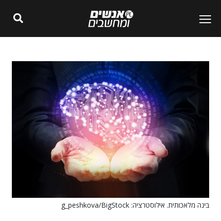
בינה מלאכותית. אילוסטרציה: g_peshkova/BigStock