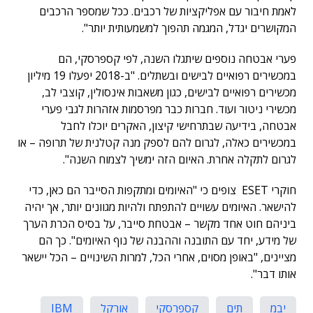
לאמת חיבור עם אפליקציות של רכבים. ככל שמספר הרכבים
המקושרים יגדל, המגמה תהפוך למשמעותית יותר".
פערי אבטחה נוספים שיתגלו השנה, לפי קספרסקי, הם
במכשירים רפואיים לבישים ובשתלים. "ב-2018 יפעלו 19 מיליון
מכשירים רפואיים לבישים, כגון משאבות אינסולין, קוצבי לב,
מכשירי ניטור ועוד. חברות כבר מפרסמות אזהרות לגבי פערי
אבטחה, בידיעה שבתרחישי קיצון, האקרים יוכלו לחבל
במכשירים כאלה, לגרום להם לספק מנה קטלנית של תרופה – או
לגרום לתקלה אחרת. האיום הזה ימשיך לצמוח השנה".
חוקרי ESET צופים כי "האיומים ומתקפות הסייבר הם כאן, כדי
להישאר. האיומים עשויים להתפתח ולהיות מגוונים יותר, אך יהיה
ביניהם חוט אחד מקשר – אבטחת סייבר, על בסיס הכרת הערך
של מידע, יחד עם התובנה וההבנה של נוף האיומים". כך הם
מציינים, "באופן מסוים, אחרי הכל, למרות השינויים – הכל יישאר
אותו דבר".
יבמ
תים
קספרסקי
אורקל
IBM