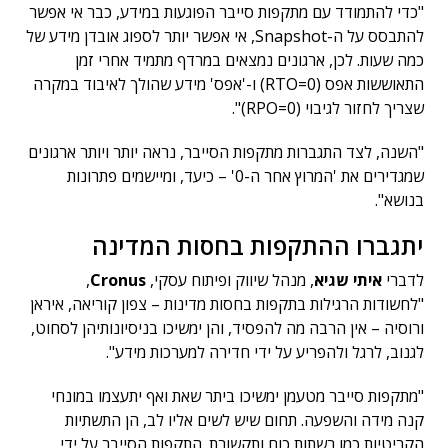
"כדי להתמודד עם מתקפות סייבר הפוגעות במידע, כבר אי אפשר
להתבסס על ה-Snapshot, אי אפשר יותר לספוג אובדן מידע של
כמה שעות. לכן, ארגונים נמצאים במרדף מתמיד אחרי זמן
התאוששות אפס (RTO=0) ו-'אפס' מידע שהולך לאיבוד במקרה
שצריך לחזור לגיבוי (RPO=0)".
"השנה, לצד התגברות מתקפות הסייבר, נראה יותר ויותר ארגונים
שמגדירים את 'המרוץ אחר ה-0' – כיעד, ומיישמים פתרונות
בנושא".
יתגברו ההתקפות בחסות המדינה
לדברי
איתי שגיא
, מנהל שיווק ופיתוח עסקי,
Cronus
,
"לחשודות הרגילות בתקפות בחסות מדינות – צפון קוריאה, איראן
ורוסיה – אין הרבה מה להפסיד, והן ימשיכו בניסיונותיהן לסחוט,
לגנוב, לרגל ולהפריע על ידי חדירה למערכות מידע".
"מתקפות סייבר מטעמן ימשיכו ביתר שאת ואף יתעצמו במונחי
קנה מידה והשפעה. תחום שיש לשים אליו לב, הן התשתיות
הקריטיות כמו רשתות כוח ותקשורת. התקפות הסייבר על ידי