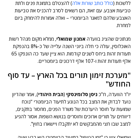
ללשכות (
כולל כותב שורות אלה
) להצטלם בתמונת פנים ולתת
טביעות אצבע. עם זאת, הם רשאים לסרב להכניס את טביעות
האצבע שלהם למאגר הביומטרי – ואלה אמורות להימחק ביום
למחרת.
מנתונים שהציג בוועדה
אמנון שמואלי
, ממלא מקום מנהל רשות
האוכלוסין, עולה כי חלה ביוני השנה עלייה של כ-8% בהנפקת
תעודות זהות ביחס לשנים קודמות. הוא ציין שעד כה הונפקו 65
אלף תעודות זהות ו-107 אלף דרכונים ביומטריים.
"מערכת זימון תורים בכל הארץ – עד סוף
החודש"
יו"ר הוועדה, ח"כ
ניסן סלומינסקי
(
הבית היהודי
), אמר שהדיון
נועד לבדוק את המצב בכל הנוגע לתיעוד הביומטרי "נוכח
שמועות על חוסר היערכות של משרד הפנים, מחסור בתקנים,
דיווחים על תורים ארוכים וחוסרים בנושא השפות. אסור להגיע
למצב שבו חצי מהמבקשים לא יתקבלו ויישארו בחוץ".
שמואלי ציין כי "זמן הטיפול בתיעוד הביומטרי הוא רבע שעה,