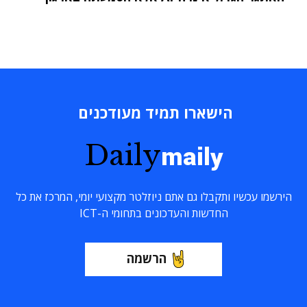
הישארו תמיד מעודכנים
Daily
maily
הירשמו עכשיו ותקבלו גם אתם ניוזלטר מקצועי יומי, המרכז את כל
החדשות והעדכונים בתחומי ה-ICT
הרשמה