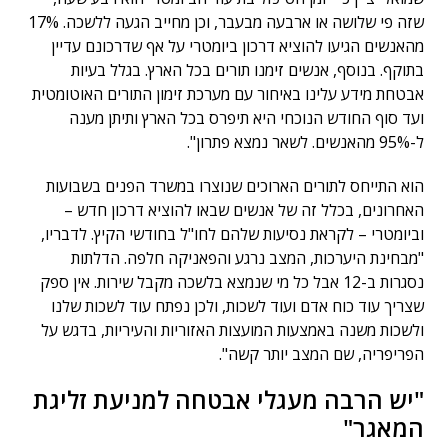
שזה פי שלושה או ארבעה מבעבר, וכן מחייב הגעה ללשכה. 17%
מהאנשים הגיעו להוציא דרכון ביומטרי על אף שדרכונם עדיין
בתוקף. בנוסף, אנשים זימנו תורים בכל הארץ. בגלל בעיות
אבטחת מידע עלינו באיחור עם מערכת זימון התורים האוטומטית
ועד סוף החודש הנוכחי היא תיפרס בכל הארץ ותיתן מענה
ל-95% מהאנשים. לשאר נמצא פתרון".
הוא התייחס לתורים הארוכים שנוצרו במשרד הפנים בשבועות
האחרונים, בכלל זה של אנשים שבאו להוציא דרכון חדש –
וביומטרי – לקראת נסיעות שלהם לחו"ל בחודשי הקיץ. לדבריו,
"מבחינת היערכות, המצב נרגע והפאניקה חלפה. הדלתות
נסגרות ב-12 אבל כל מי שנמצא בלשכה מקבל שירות. אין ספק
שצריך עוד כוח אדם ועוד לשכות, ולכן נפתח עוד לשכות שלנו
ולשכות משנה באמצעות המועצות האזוריות והעיריות, בדגש על
הפריפריה, שם המצב יותר קשה".
"יש הרבה מעגלי אבטחה למניעת זליגת
המאגר"