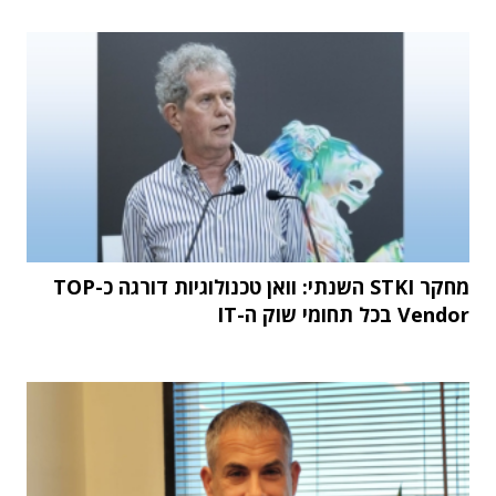
מחקר STKI השנתי: וואן טכנולוגיות דורגה כ-TOP
Vendor בכל תחומי שוק ה-IT