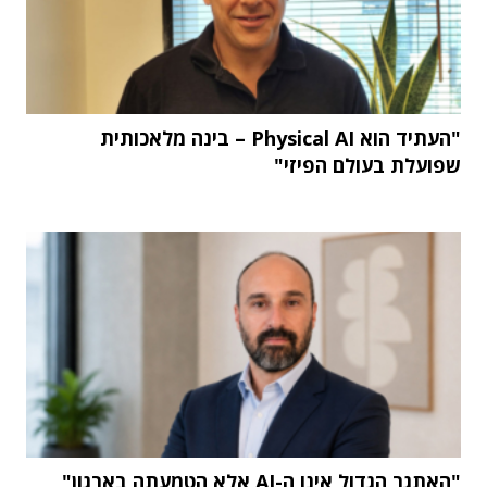
"העתיד הוא Physical AI – בינה מלאכותית
שפועלת בעולם הפיזי"
"האתגר הגדול אינו ה-AI אלא הטמעתה בארגון"