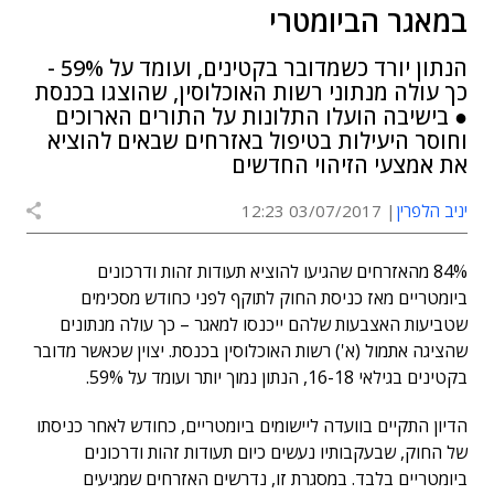
במאגר הביומטרי
הנתון יורד כשמדובר בקטינים, ועומד על 59% -
כך עולה מנתוני רשות האוכלוסין, שהוצגו בכנסת
● בישיבה הועלו התלונות על התורים הארוכים
וחוסר היעילות בטיפול באזרחים שבאים להוציא
את אמצעי הזיהוי החדשים
יניב הלפרין
03/07/2017 12:23
84% מהאזרחים שהגיעו להוציא תעודות זהות ודרכונים
ביומטריים מאז כניסת החוק לתוקף לפני כחודש מסכימים
שטביעות האצבעות שלהם ייכנסו למאגר – כך עולה מנתונים
שהציגה אתמול (א') רשות האוכלוסין בכנסת. יצוין שכאשר מדובר
בקטינים בגילאי 16-18, הנתון נמוך יותר ועומד על 59%.
הדיון התקיים בוועדה ליישומים ביומטריים, כחודש לאחר כניסתו
של החוק, שבעקבותיו נעשים כיום תעודות זהות ודרכונים
ביומטריים בלבד. במסגרת זו, נדרשים האזרחים שמגיעים