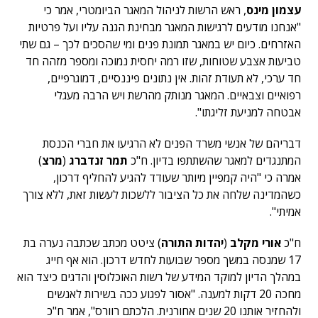
עצמון מינס
, ראש הרשות לניהול המאגר הביומטרי, אמר כי
"אנחנו מודעים לרגישות המאגר מבחינת הגנה עליו ועל פרטיות
האזרחים. כיום יש במאגר תמונת פנים ומי שהסכים לכך – גם שתי
טביעות אצבע שטוחות, שזו רמה יחסית נמוכה ומספר מזהה חד
חד ערכי, לא תעודת זהות. אין נתונים פיננסיים, דמוגרפיים,
רפואיים וצבאיים. המאגר מנותק מהרשת ויש הרבה מעגלי
אבטחה למניעת זליגתו".
דבריהם של אנשי משרד הפנים לא הרגיעו את חברי הכנסת
המתנגדים למאגר שהשתתפו בדיון. ח"כ
תמר זנדברג
(
מרצ
)
אמרה כי "היה קמפיין מיותר שעודד להגיע להחליף דרכון,
כשהמדינה שלחה את כל הציבור ללשכות לעשות זאת, ללא צורך
אמיתי".
ח"כ
אורי מקלב
(
יהדות התורה
) ציטט מכתב שכתבה נערה בת
17 שמנסה במשך מספר שבועות לחדש דרכון. הוא אף חייג
במהלך הדיון למוקד המידע של רשות האוכלוסין והדגים כיצד הוא
מחכה 20 דקות למענה. "אסור לפגוע ככה בשירות לאנשים
ולהחזיר אותנו 20 שנים אחורנית. הלכתם רוורס", אמר ח"כ