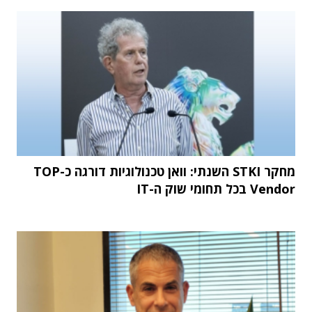
מחקר STKI השנתי: וואן טכנולוגיות דורגה כ-TOP
Vendor בכל תחומי שוק ה-IT