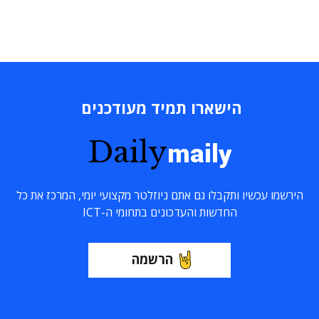
הישארו תמיד מעודכנים
Daily
maily
הירשמו עכשיו ותקבלו גם אתם ניוזלטר מקצועי יומי, המרכז את כל
החדשות והעדכונים בתחומי ה-ICT
הרשמה