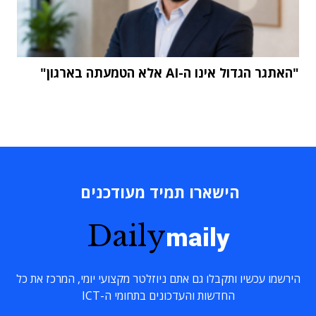
"האתגר הגדול אינו ה-AI אלא הטמעתה בארגון"
הישארו תמיד מעודכנים
Daily
maily
הירשמו עכשיו ותקבלו גם אתם ניוזלטר מקצועי יומי, המרכז את כל
החדשות והעדכונים בתחומי ה-ICT