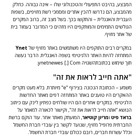
המבצע, בהיבט התפעולי והטכנולוגי שלו – אינה גבוהה. כחלק
מהמבצע, הם נדרשו להכין אתרים ומסמכי רשת מזויפים, בשפות
העברית והאנגלית – והתקשו בכך. בשל מצב זה, ברוב המקרים
הגולשים התמימים והמותקפים היו מזהים כי המדובר בעמוד בית
של אתר מזויף.
במקרים רבים התוקפים היו משתמשים באתר מזויף של
Ynet
המתחזה להיות האתר הלגיטימי בשפה האנגלית. הדבר נעשה
תוך שימוש בכתובתהשגויה ynetnewes [.] Com.
"אתה חייב לראות את זה"
משמע – הכתובת הנכונה בצירוף "e" מיותרת. בלא מעט מקרים
ההאקרים היו טוענים באתר המתחזה דפים מאתר החדשות
הלגיטימי. במקרים אחרים הם היו שולחים כפתיון לינק עם כיתוב
הנושא "אתה חייב לראות את זה", וקישור לכאורה למאמר על
בראד פיט
ו
מריון קוטיאר
, המועתק מאתר אחר. עוד הוקם ברשת
החברתית פרופיל מזויף, שנועד לקשר בין עובדי חברת החשמל
וכלל עשרות חברים, רובם ככולם עובדי חברת החשמל.