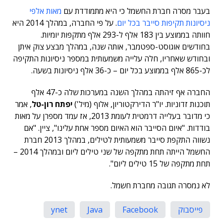
בעבר מסרה חברת החשמל כי היא מתמודדת עם
מאות אלפי
ניסיונות תקיפות סייבר בכל יום
. על פי החברה, במהלך 2014 היא
חוותה בממוצע בין 183 אלף ל-293 אלף מתקפות יומיות.
בחודשים אוגוסט-ספטמבר, אותה שנה, במהלך מבצע צוק איתן
ובחודש שאחריו, חלה עלייה משמעותית במספר ניסיונות התקיפה
לכ-865 אלף בממוצע בכל יום – כ-36 אלף ניסיונות בשעה.
החברה אף זיהתה במהלך השנה במערכות שלה כ-47 אלף
תוכנות זדוניות. יו"ר הדירקטוריון, אלוף (מיל')
יפתח רון-טל
, אמר
כי מדובר בעלייה דרמטית לעומת 2013, אז עמד מספרן על מאות
בודדות. "איום הסייבר הוא האיום מספר אחת עלינו", ציין. "אם
נשווה התקפת סייבר משמעותית לטילים, במהלך 2013 חברת
החשמל הייתה תחת מתקפה של שני טילים ליום ובמהלך 2014 –
תחת מתקפה של 15 טילים ליום".
לא נמסרה תגובה מחברת חשמל.
פייסבוק
Facebook
Java
ynet