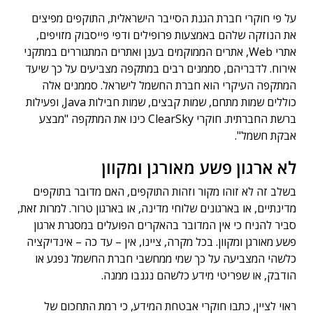
על פי חוקרי חברת הגנת הסייבר הישראלית, התוקפים מפיצים
את הנוזקה שלהם באמצעות פרופילים ודפי פייסבוק מזויפים,
אתרי Web, אתרים הממוקמים בענן ואתרים המתגוררים במתקני
אירוח. לדבריהם, סממנים רבים במתקפה מצביעים על כך שיעד
המתקפה העיקרי הוא חברת החשמל לישראל. סממנים אלה
כוללים שמות מתחם, שמות קבצים, שמות חבילות Java, ופעילות
ברשת החברתית. חוקרי ClearSky כינו את המתקפה "מבצע
אבקת חשמל".
לא ארגון פשע מאורגן ומקוון
בשלב זה לא זוהו מקור וזהות התוקפים, האם מדובר בתוקפים
מדינתיים, או בארגונים שלוחי מדינה, או בארגון טרור. למרות זאת,
סביר להניח כי אין המדובר בהאקרים הפועלים במסגרת ארגון
פשע מאורגן ומקוון. בכל מקרה, ציינו, אין – עד כה – אינדיקציה
כלשהי המצביעה על כך שמי ממחשבי חברת החשמל נפגע או
הודבק, או שפריטי מידע כלשהם נגנבו ממנה.
ראוי לציין, כתבו חוקרי אבטחת המידע, כי רמת התחכום של