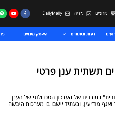
פורומים
גלריה
DailyMaily
ועים
דעות וניתוחים
היי-טק מינויים
פו
ם תשתית ענן פרטי
ת
ת
רית" במובנים של העדכון הטכנולוגי של הענן
 ואגף מודיעין, ובעתיד יישבו בו מערכות היבשה