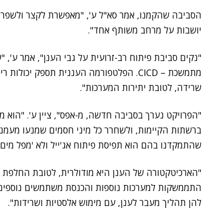
הסביבה שהקמנו, אמר סא"ל ע', "מאפשרת לקצר ולשפר 
יושבות על מרחב משותף אחד".
"נקים סביבת פיתוח רב-זרועית על גבי הענן", אמר ע',
מתמשכת – CICD. הפלטפורמה העננית תספק יכ
שרידה, לטובת יתירות המערכות".
"הפרויקט נערך בסביבה חדשה, מ-אפס", ציין ע'. "הוא מ
ברשתות הקיימות, ולשחרר כל מיני חסמים שמנעו מעמנו
שהתמקדנו בהם הוא תפיסת פיתוח אג'ייל ולא 'מפל מים'"
"הארכיטקטורה של הענן היא מודולרית, לטובת החלפת מע
התממשקות למערכות נוספות והכנסת משתמשים נוספים. 
להן תהליך מעבר לענן, עם מימוש אלסטיות ושרידות".