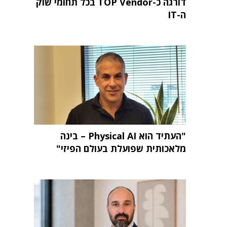
דורגה כ-TOP Vendor בכל תחומי שוק
ה-IT
"העתיד הוא Physical AI – בינה
מלאכותית שפועלת בעולם הפיזי"