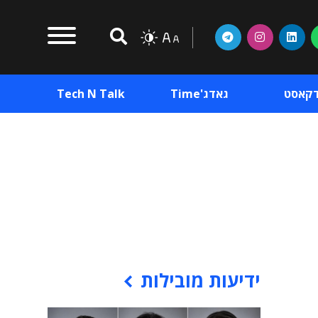
דקאסט
גאדג'Time
Tech N Talk
וכן פרסומי
תוכן פרסומי
וכן פרסומי
ידיעות מובילות