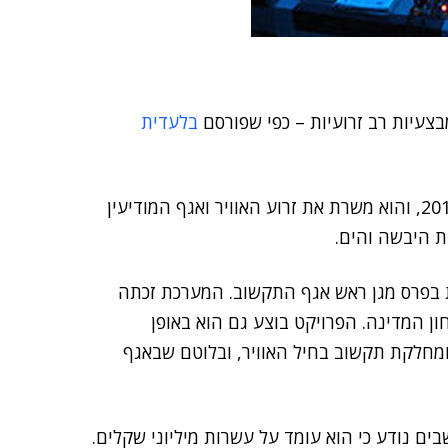
צעיות רב זרועיות – כפי שפורסם
בלעדית
הענן, כך נודע לאנשים ומחשבים, החל לפעול במהלך 2016, והוא משרת את זרוע האוויר ואגף המודיעין
ת היבשה והים.
 בפרס מגן ראש אגף התקשוב. המערכת זכתה
 המדינה. הפרויקט בוצע גם הוא באופן
 ומחלקת תקשוב בחיל האוויר, ובלוטם שבאגף
ים נודע כי הוא עומד על עשרות מיליוני שקלים.