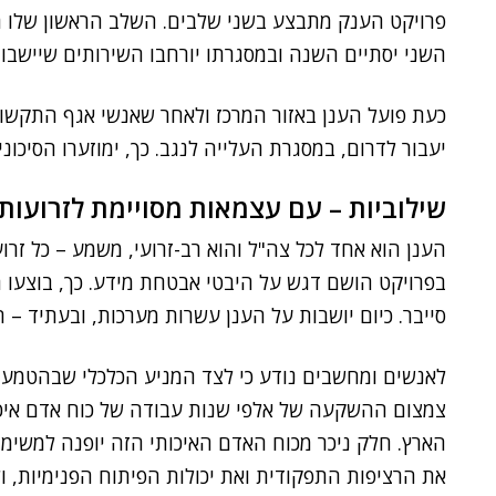
השני יסתיים השנה ובמסגרתו יורחבו השירותים שיישבו ע
כעת פועל הענן באזור המרכז ולאחר שאנשי אגף התקשוב
יעבור לדרום, במסגרת העלייה לנגב. כך, ימוזערו הסיכו
שילוביות – עם עצמאות מסויימת לזרועות
הענן הוא אחד לכל צה"ל והוא רב-זרועי, משמע – כל זר
בפרויקט הושם דגש על היבטי אבטחת מידע. כך, בוצעו ה
סייבר. כיום יושבות על הענן עשרות מערכות, ובעתיד – ה
לאנשים ומחשבים נודע כי לצד המניע הכלכלי שבהטמע
צמצום ההשקעה של אלפי שנות עבודה של כוח אדם איכו
הארץ. חלק ניכר מכוח האדם האיכותי הזה יופנה למשימות
את הרציפות התפקודית ואת יכולות הפיתוח הפנימיות, ול