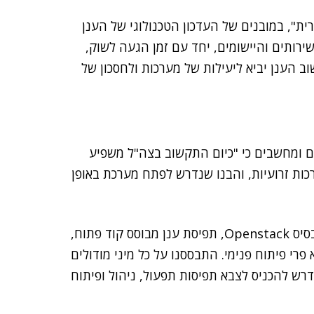
ת", במובנים של העדכון הטכנולוגי של הענן
ירותים והיישומים, יחד עם זמן הגעה לשוק,
הענן יביא ליעילות של מערכות ולחסכון של
 ומחשבים כי "כיום התקשוב בצה"ל משפיע
כות זרועיות, והבנו שנדרש לפתח מערכת באופן
הענן, אמר ע', "מבוסס ארכיטקטורה מודרנית ונבנה על בסיס Openstack, תפיסת ענן מבוסס קוד פתוח,
פרי פיתוח פנימי. התבססנו על כל מיני מודולים
הבנו כי נדרש להכניס לצבא תפיסות תפעול, ניהול ופיתוח