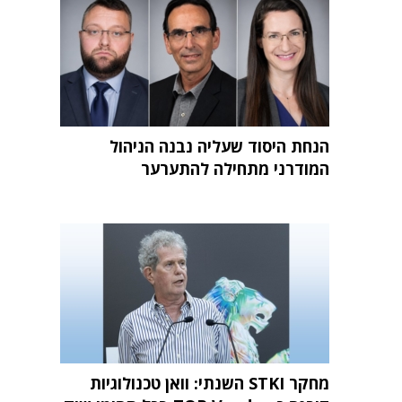
הנחת היסוד שעליה נבנה הניהול
המודרני מתחילה להתערער
מחקר STKI השנתי: וואן טכנולוגיות