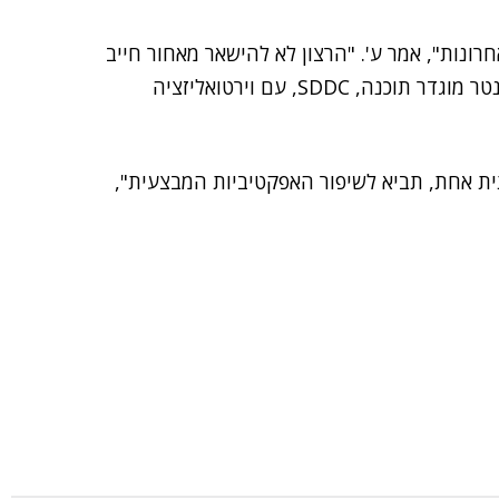
ונות", אמר ע'. "הרצון לא להישאר מאחור חייב
לממש דברים שונים. כך, בנינו את הענן על בסיס דטה סנטר מוגדר תוכנה, SDDC, עם וירטואליזציה
תית אחת, תביא לשיפור האפקטיביות המבצעית",