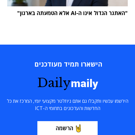
"האתגר הגדול אינו ה-AI אלא הטמעתה בארגון"
הישארו תמיד מעודכנים
Daily
maily
הירשמו עכשיו ותקבלו גם אתם ניוזלטר מקצועי יומי, המרכז את כל
החדשות והעדכונים בתחומי ה-ICT
הרשמה