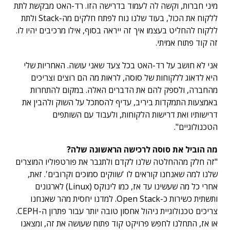
מיני חברות, וקשה לה לעמוד בדרישה הזו. רד-האט מבקשת לתת
ללקוח את הכול, בעוד שלנו נוח לפתח חלקים מה-Stack ולתת
ללקוח להחליט בעצמו איך זה ייראה בסוף, אילו מרכיבים יהיו לו.
זה קוד פתוח אמיתי.
אני לא חושב על רד-האט בכל צעד שאני עושה. האחריות שלי
היא לדאוג ללקוחות של סוסה, לראות מה הם רוצים וצריכים
מהחברה, ולספק להם את הדברים האלה. במקום להתחרות
באמצעות התמקדות ביריב, עדיף להסתכל על השוק ולהבין את
דרישותיו ואת דרישות הלקוחות, ולעבוד עם השותפים
הטכנולוגיים".
מה הוביל את סוסה לרכישה הראשונה שלה?
"זה חלק מההחלטה שלנו לקדם ולתגבר את פורטפוליו המוצרים
שלנו למה שאנחנו קוראים לו 'שווקים סמוכים וקרובים'. זאת,
אחרי כל מה שעשינו עד אז, כמו לינוקס (Linux) לארגונים
ותשתית כשירות כ-Open Stack. למדנו יחסית מהר שאנחנו
צריכים טכנולוגיית ניהול אחסון טובה יותר עבור פתרון ה-CEPH.
או אז, התחלנו לחפש פרויקט קוד פתוח שעושה את זה, ומצאנו