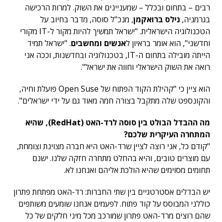
רבים – בתחום ובכלל – שמעניינים את השוק. למרות הרכישה
בגרמניה,
נילס ברואקמן
, מנכ"ל סוסה, מדבר בחיוב על
הטכנולוגיה הישראלית. "ישראל תמשיך להיות מקור ל-IT מקורי
וחדשני", הוא אומר בראיון ל
אנשים ומחשבים
. "ישראל תמיד
הייתה מובילה בתחום ה-IT, בטכנולוגיה ובחדשנות, וככה אני
רואה את השוק הישראלי וחווה את ישראל".
הוא ציין כי "קהילת הקוד הפתוח של Open Suse פועלת וחיה,
והקונספט שלה מתקבל בצורה חמה מאוד גם על ידי ישראלים".
מה ההבדל הבולט בין סוסה לרד-האט (RedHat), שהיא
המתחרה העיקרית שלכם?
"קודם כל, אני רוצה לציין שרד-האט היא חברה מצוינת וצומחת,
עם מוצרים טובים, והיא בהחלט מתחרה חזקה שלנו. ישנם
תחומים מסוימים שהיא הולכת אליהם ואנחנו לא.
יש הבדלים אסטרטגיים בין שתי החברות: רד-האט מפתחת פתרון
כוללני המבוסס על קוד פתוח. לפעמים אנחנו שומעים משותפים
שהם רוצים מרד-האט פתרון שמורכב מכל מיני חלקים של כל