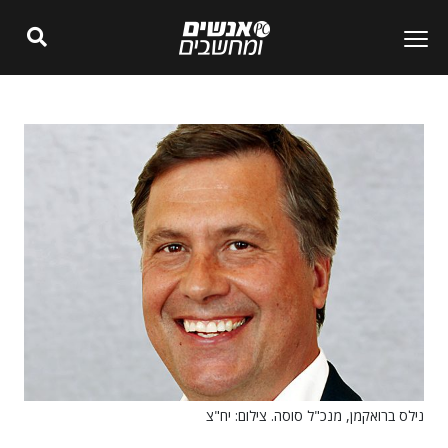
נילס ברואקמן, מנכ"ל סוסה. צילום: יח"צ