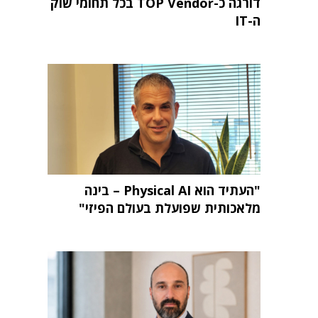
דורגה כ-TOP Vendor בכל תחומי שוק
ה-IT
"העתיד הוא Physical AI – בינה
מלאכותית שפועלת בעולם הפיזי"