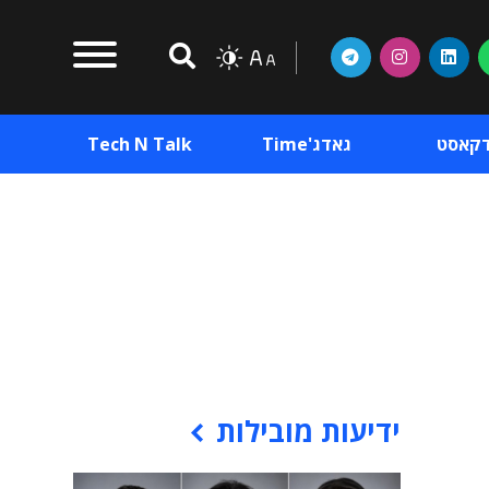
דקאסט
גאדג'Time
Tech N Talk
וכן פרסומי
תוכן פרסומי
וכן פרסומי
ידיעות מובילות