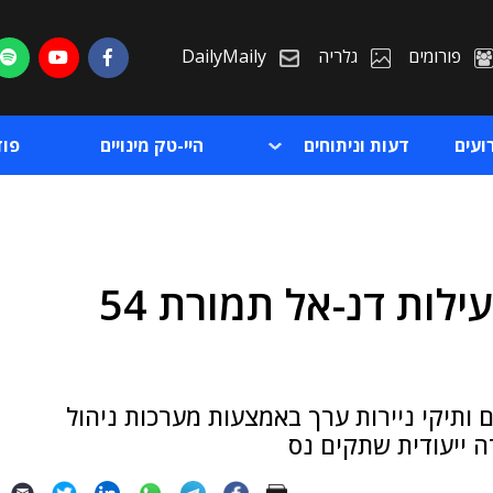
פורומים
גלריה
DailyMaily
ועים
דעות וניתוחים
היי-טק מינויים
פו
נס רוכשת את השליטה בפעילות דנ-אל תמורת 54
ת
ת
 ותיקי ניירות ערך באמצעות מערכות ניהול
 ייעודית שתקים נס