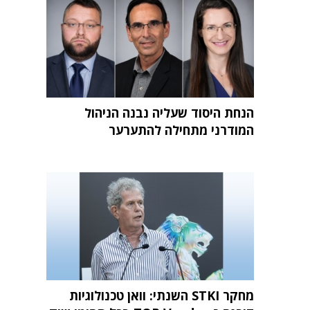
הנחת היסוד שעליה נבנה הניהול
המודרני מתחילה להתערער
מחקר STKI השנתי: וואן טכנולוגיות