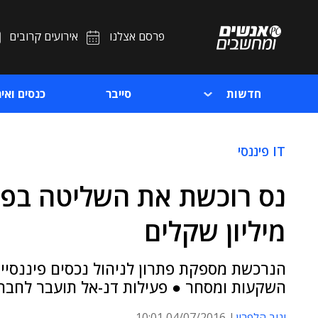
פרסם אצלנו
אירועים קרובים
חדשות
סייבר
כנסים ואיר
IT פיננסי
מיליון שקלים
הנרכשת מספקת פתרון לניהול נכסים פיננסיים
השקעות ומסחר ● פעילות דנ-אל תועבר לחברה
יניב הלפרין
04/07/2016 10:01