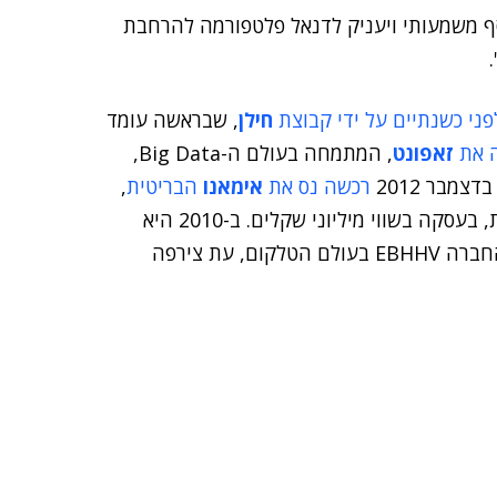
מוסף משמעותי ויעניק לדנאל פלטפורמה להרחבת
ני כשנתיים על ידי קבוצת
חילן
, שבראשה עומד
 את
זאפונט
, המתמחה בעולם ה-Big Data,
מבר 2012
רכשה נס את
אימאנו
הבריטית
,
המתמחה בפיתוח ממשקי משתמש לאפליקציות סלולריות, בעסקה בשווי מיליוני שקלים. ב-2010 היא
, שעוסקת בעולם ה-BI. ב-2008 ביצעה החברה EBHHV בעולם הטלקום, עת צירפה