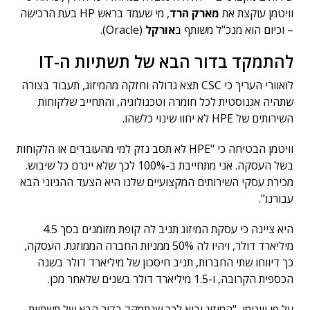
וויטמן עוקצת את
מארק הרד
, מי שעמד בראש HP בעת הרכישה
– וכיום הוא מנכ"ל משותף ב
אורקל
(Oracle).
להתמקד בדור הבא של תשתיות ה-IT
לואוורי העריך כי CSC תצא גדולה וחזקה מהמיזוג, תעבוד בצורה
שתהיה אגנוסטית לכל חומרה וטכנולוגיה, והתחייב שלקוחות
השירותים של HPE לא יחוו שינוי כלשהו.
וויטמן הבטיחה כי "HPE לא תסב נזק למי מהעובדים או הלקוחות
בשל העסקה. אני מתחייבת ב-100% לכך שלא ייגרם כל שיבוש.
מכירת עסקי השירותים המקצועיים שלנו היא הצעד ההגיוני הבא
עבורנו".
היא ציינה כי עסקת המיזוג תניב לה קופת מזומנים בסך 4.5
מיליארד דולר, ויהיו לה 50% ממניות החברה הממוזגת. העסקה,
כך דיווחו שתי החברות, תניב חיסכון של מיליארד דולר בשנה
הכספית הקרובה, ו-1.5 מיליארד דולר בשנים שלאחר מכן.
על פי וויטמן, "המיזוג יביא לכך שנתמקד בדור הבא של תשתיות