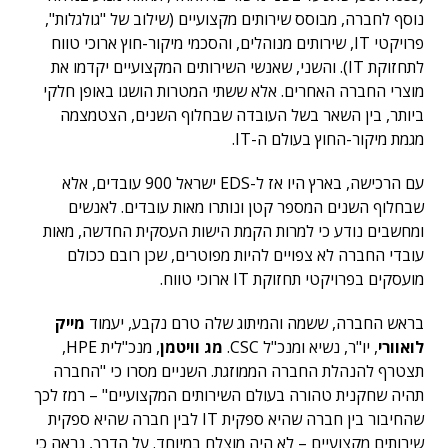
נוסף לחברה, מבוסס שירותים מקצועיים (שילוב של "גולגלות",
פרויקטי IT, שירותים מנוהלים, והסכמי מיקור-חוץ ארוכי טווח
לתחזוקת IT). והשני, שאנשי השירותים המקצועיים יקדמו את
מוצרי החברה האחרים. אלא ששתי המטרות הושגו באופן חלקי
ביותר, בין השאר בשל העובדה שבחלוף השנים, הצטמצמה
מגמת מיקור-החוץ בעולם ה-IT.
עם הרכישה, בארץ היו אז ל-EDS ישראל 900 עובדים, אלא
שבחלוף השנים המספר קטן ונותרו מאות עובדים. לאנשים
ומחשבים נודע כי למרות הקמת הישות העסקית החדשה, מאות
עובדי החברה לא צפויים להיות מפוטרים, שכן רובם ככולם
מועסקים בפרויקטי תחזוקת IT ארוכי טווח.
בראש החברה, ששמה והמיתוג שלה טרם נקבע, יעמוד
מייק
לואוורי
, יו"ר, נשיא ומנכ"ל CSC.
מג וויטמן
, מנכ"לית HPE,
תצטרף להנהלת החברה הממוזגת. השניים מסרו כי "החברה
תהיה שחקנית טהורה בעולם השירותים המקצועיים" – רמז לכך
שהחיבור בין חברה שהיא ספקית IT לבין חברה שהיא ספקית
שירותים מקצועיים – לא היה מוצלח במיוחד. על הדרך, נראה כי