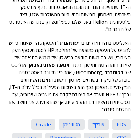
ה-IT, שתהיינה מוגדרות תוכנה ומאובטחות. נמנף את עסקי
השרתים, האחסון, הרישות והתשתיות המשולבות שלנו, לצד
פלטפורמת Helion בענן שלנו. נפעל ונשחק במגרש האינטרנט
של הדברים".
האנליסטים היו חלוקים בדיעותיהם על העסקה. היו שאמרו כי יש
להביט על העסקה כתוצאה של החלטת HP לסגת מעסקי הענן
הציבורי, ויש בה משום הודאה בכישלון של מימוש התפיסה של
שילוב חומרה ושירותי ענן. מנגד,
אנאנד סארניבאסאן
, אנליסט
של
בלומברג
(Bloomberg), אמר כי "מדובר באסטרטגיה
טובה, של מיקוד בשרתים, אחסון ורישות, ועזיבת השירותים
המקצועיים. הסיכון בכך הוא בצמצום הפעילות בכלל עולם ה-IT,
ובכך ש-HPE תאבד את היכולת לקדם את מוצריה ושירותיה, על
בסיס יחידת השירותים המקצועיים. אף שהופתעתי, אני חושב שזו
החלטה טובה".
EDS
אורקל
מג וויטמן
Oracle