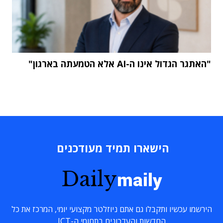
"האתגר הגדול אינו ה-AI אלא הטמעתה בארגון"
הישארו תמיד מעודכנים
Daily
maily
הירשמו עכשיו ותקבלו גם אתם ניוזלטר מקצועי יומי, המרכז את כל
החדשות והעדכונים בתחומי ה-ICT