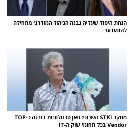
הנחת היסוד שעליה נבנה הניהול המודרני מתחילה
להתערער
מחקר STKI השנתי: וואן טכנולוגיות דורגה כ-TOP
Vendor בכל תחומי שוק ה-IT