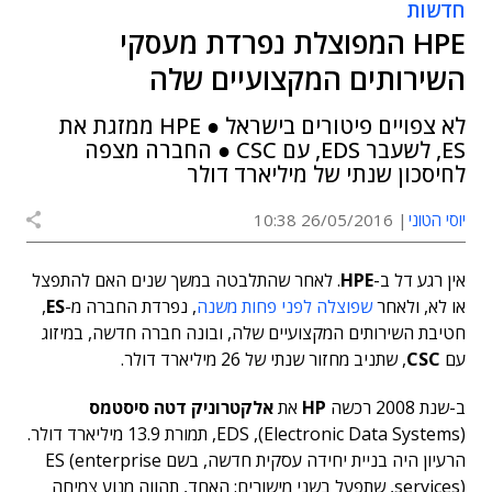
חדשות
HPE המפוצלת נפרדת מעסקי
השירותים המקצועיים שלה
לא צפויים פיטורים בישראל ● HPE ממזגת את
ES, לשעבר EDS, עם CSC ● החברה מצפה
לחיסכון שנתי של מיליארד דולר
יוסי הטוני
26/05/2016 10:38
אין רגע דל ב-
HPE
. לאחר שהתלבטה במשך שנים האם להתפצל
או לא, ולאחר
שפוצלה לפני פחות משנה
, נפרדת החברה מ-
ES
,
חטיבת השירותים המקצועיים שלה, ובונה חברה חדשה, במיזוג
עם
CSC
, שתניב מחזור שנתי של 26 מיליארד דולר.
ב-שנת 2008 רכשה
HP
את
אלקטרוניק דטה סיסטמס
(Electronic Data Systems), EDS, תמורת 13.9 מיליארד דולר.
הרעיון היה בניית יחידה עסקית חדשה, בשם ES (enterprise
services), שתפעל בשני מישורים: האחד, תהווה מנוע צמיחה