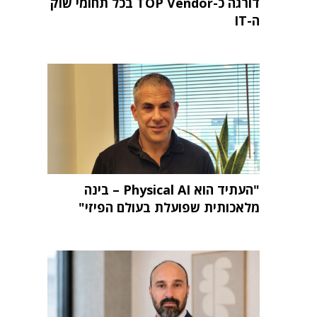
דורגה כ-TOP Vendor בכל תחומי שוק
ה-IT
"העתיד הוא Physical AI – בינה
מלאכותית שפועלת בעולם הפיזי"