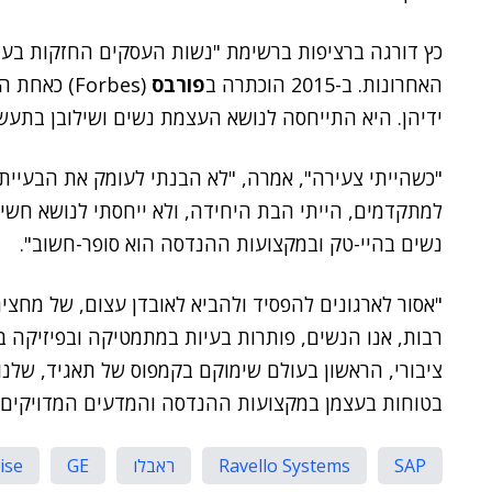
כץ דורגה ברציפות ברשימת "נשות העסקים החזקות בעו
האחרונות. ב-2015 הוכתרה ב
פורבס
(Forbes) 
ידיהן. היא התייחסה לנושא העצמת נשים ושילובן בתעשי
"כשהייתי צעירה", אמרה, "לא הבנתי לעומק את הבעיי
למתקדמים, הייתי הבת היחידה, ולא ייחסתי לנושא חשיבו
נשים בהיי-טק ובמקצועות ההנדסה הוא סופר-חשוב".
"אסור לארגונים להפסיד ולהביא לאובדן עצום, של מחצי
רבות, אנו הנשים, פותרות בעיות במתמטיקה ובפיזיקה ב
ציבורי, הראשון בעולם שימוקם בקמפוס של תאגיד, שלנו
בטוחות בעצמן במקצועות ההנדסה והמדעים המדויקים"
SAP
Ravello Systems
ראבלו
GE
ise