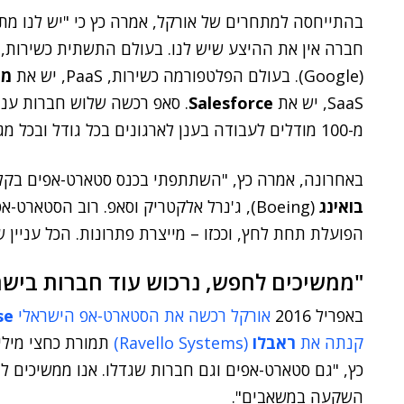
בהתייחסה למתחרים של אורקל, אמרה כץ כי "יש לנו מת
חברה אין את ההיצע שיש לנו. בעולם התשתית כשירות, IaaS, אנו פוגשים את
(Google). בעולם הפלטפורמה כשירות, PaaS, יש את
מי
SaaS, יש את
Salesforce
. סאפ רכשה שלוש חברות ענן, 
מ-100 מודלים לעבודה בענן לארגונים בכל גודל ובכל מגזר תעשייה".
באחרונה, אמרה כץ, "השתתפתי בכנס סטארט-אפים בקל
בואינג
(Boeing), ג'נרל אלקטריק וסאפ. רוב הסטאר
הפועלת תחת לחץ, וככזו – מייצרת פתרונות. הכל עניין ש
"ממשיכים לחפש, נרכוש עוד חברות בישר
באפריל 2016
אורקל רכשה את הסטארט-אפ הישראלי
se
קנתה את
ראבלו
(Ravello Systems)
תמורת כחצי מילי
השקעה במשאבים".