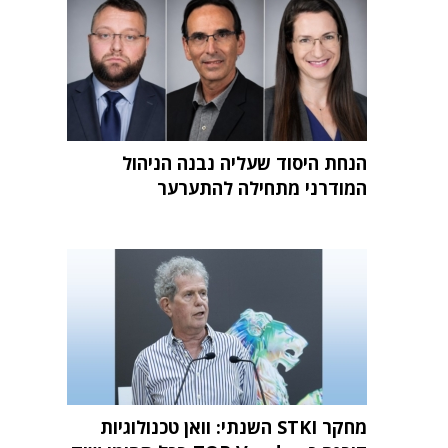
הנחת היסוד שעליה נבנה הניהול
המודרני מתחילה להתערער
מחקר STKI השנתי: וואן טכנולוגיות