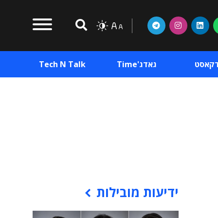
דקאסט
גאדג'Time
Tech N Talk
וכן פרסומי
תוכן פרסומי
וכן פרסומי
ידיעות מובילות