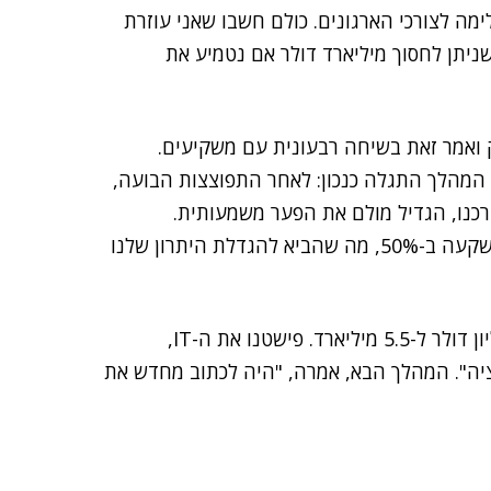
מה לצורכי הארגונים. כולם חשבו שאני עוזרת
 שניתן לחסוך מיליארד דולר אם נטמיע את
ק ואמר זאת בשיחה רבעונית עם משקיעים.
ל המהלך התגלה כנכון: לאחר התפוצצות הבועה,
רכנו, הגדיל מולם את הפער משמעותית.
המתחרים 'חתכו' בהשקעות במו"פ, ואנו הגדלנו את ההשקעה ב-50%, מה שהביא להגדלת היתרון שלנו
"בעשור החולף גדלה ההשקעה שלנו במו"פ מ-650 מיליון דולר ל-5.5 מיליארד. פישטנו את ה-IT,
יה". המהלך הבא, אמרה, "היה לכתוב מחדש את