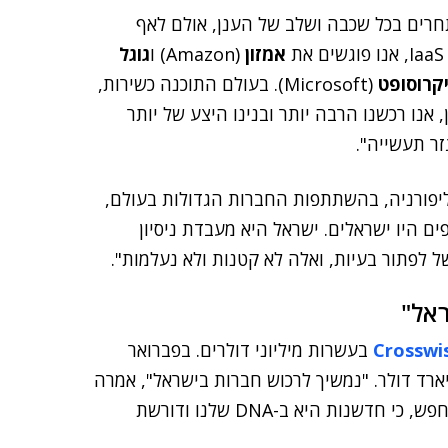
חרים בכל שכבה ושלב של הענן, אולם לאף
אמזון
(Amazon) ו
גוגל
קרוסופט
(Microsoft). בעולם התוכנה כשירות,
אנו רכשנו הרבה יותר ובנינו היצע של יותר
יפורניה, בהשתתפות החברות הגדולות בעולם,
ט-אפים היו ישראלים. ישראל היא מעבדת ניסיון
ל לפתור בעיות, ואלה לא קטנות ולא נעלמות".
אל"
Crosswi
בעשרות מיליוני דולרים. בפברואר
ארד דולר. "נמשיך לרכוש חברות בישראל", אמרה
כץ, "גם סטארט-אפים וגם חברות שגדלו. אנו ממשיכים לחפש, כי חדשנות היא ב-DNA שלנו ודורשת