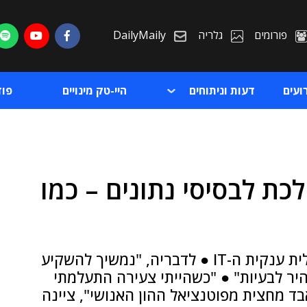
פורומים
גלריה
DailyMaily
ועים
דעות וניתוחים
היי-טק מינויים
פו
כת לבסיסי נתונים – כמו
ת
ת
"אין משהו מעניין לומר על סאפ", אמרה מנכ"לית ענקית ה-IT ● לדבריה, "נמשיך להשקיע
יר לבעיות" ● "כשהייתי צעירה התעלמתי
בד מחצית מפוטנציאל ההון האנושי", ציינה