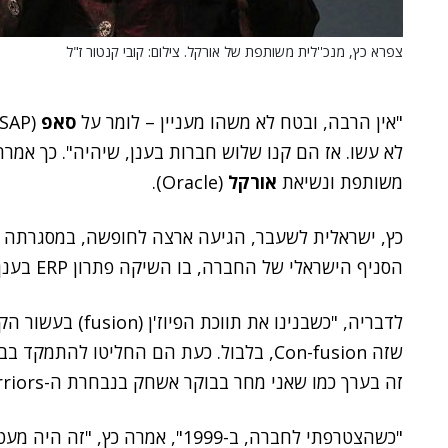
צפרא כץ, מנכ''לית משותפת של אורקל. צילום: קובי קנטור ז"ל
"אין הרבה, ובטח לא משהו מעניין – לומר על
סאפ
לא עשו. אז הם קנו שלוש חברות בענן, שיהיה". כך אמרה
משותפת ונשיאת
אורקל
(Oracle).
כץ, ישראלית לשעבר, הגיעה ארצה לחופשה, במסגרתה ה
הסניף הישראלי של החברה, בו השיקה פתרון ERP בענן.
לדבריה, "כשבנינו את תווכת הפיוז'ן (fusion) בעשור הקודם,
שזה Con-fusion, בלבול. כעת הם החליטו להת
זה בערך כמו שאני מחר בבוקר אשחק בנבחרת ה-Golden State Warriors בליגת ה-NBA".
"כשהצטרפתי לחברה, ב-1999", אמרה 