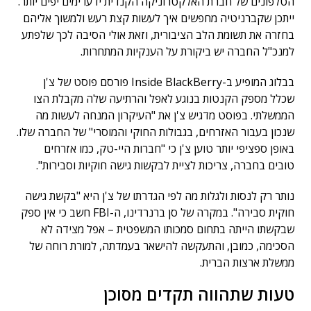
הטלפונים של חברת האלקטרוניקה הקנדית ידעו ימים יפים יותר.
ייתכן שקברניטיה מחפשים איך לעשות קצת רעש ולמשוך אליהם
בחזרה את תשומת הלב הציבורית, וזאת אולי הסיבה לכך שלפתע
למנכ"ל החברה יש ביקורת על הענקיות המתחרות.
בבלוג המופיע ב-Inside BlackBerry פורסם פוסט של צ'ן
שכלל מספק הקנטות בנוגע לאפל והרתיעה שלה מקבלת הצו
הממשלתי. בפוסט מדגיש צ'ן את "העיקרון המנחה לעשות מה
שנכון בעבור האזרחים, בגבולות החוקי והמוסרי" של החברה שלו.
באופן ספציפי יותר טוען צ'ן כי "חברות היי-טק, כמו אזרחים
טובים בחברה, צריכות לציית לבקשות גישה חוקיות וסבירות".
נותר רק לנסות ולגלות מה לפי הגדרתו של צ'ן היא "בקשת גישה
חוקית סבירה". במקרה של סן ברנרדינו, ה-FBI חשב כי אין ספק
שבקשתו הייתה בתחום סמכותו המשפטית – אפל מצידה לא
הסכימה, כמובן, והתעקשה להישאר בעמדתה, למורת רוחה של
ממשלת ארצות הברית.
טעות שתהווה תקדים מסוכן