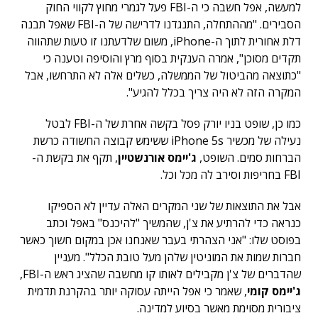
למעשה, אפל חשבה כי ה-FBI פעל לגמרי מחוץ לקווי החוק
הסבירים. "מההתחלה, התנגדנו לדרישה של ה-FBI שאפל תבנה
דלת אחורית לתוך ה-iPhone, משום שלדעתנו זו טעות שתהווה
תקדים מסוכן", אמרה הענקית בסוף מרץ והוסיפה וטענה כי
"כתוצאה מהביטול של הממשלה, כשלים אלה לא התרחשו, אבל
המקרה הזה לא היה צריך בכלל להגיע".
כמו כן, שופט בניו יורק פסל בקשה אחרת של ה-FBI לבטל
נעילה של מכשיר iPhone 5s ששימש קבוצה החשודה כרשת
הברחות סמים. השופט,
ג'יימס אורנשטיין
, תקף את בקשת ה-
FBI בחריפות וסירב לה מכל וכל.
אבל את התוצאות של שני המקרים האלה עדיין לא הספיקו
כנראה כדי להרתיע את צ'ן, שהמשיך "להיכנס" באפל וכתב
בפוסט שלו: "אני הצהרתי בעבר שאנחנו אכן במקום חשוך כאשר
חברות שמות את המוניטין שלהן מעל טובת הכלל". מעניין
שהדברים של צ'ן מקבילים לאותו קו מחשבה שהציג ראש ה-FBI,
ג'יימס קומי
, שאמר כי אפל הייתה עסוקה יותר בהקרנת תדמית
ציבורית מסוימת מאשר בסיוע למדינה.