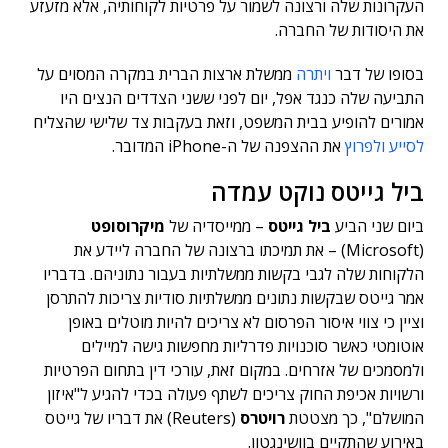
העקרונות שלה ורצונה לשמור על פרטיות לקוחותיה, אלא מזעזע
את היסודות של החברה.
בסופו של דבר
ויתרה
ממשלת ארצות הברית במקרה המסוים על
התביעה שלה כנגד אפל, יום לפני ששני הצדדים הנצים היו
אמורים להופיע בבית המשפט, וזאת בעקבות צד שלישי שהצליח
לסייע ולפרוץ
את ההצפנה של ה-iPhone המדובר.
ביל גייטס נוקט עמדה
ביום שני הביע
ביל גייטס
– ממייסדיה של
מיקרוסופט
(Microsoft) – את תמיכתו ברצונה של החברה ליידע את
הלקוחות שלה לגבי בקשות ממשלתיות בעבור נתוניהם. בדבריו
אמר גייטס שבקשות נתונים ממשלתיות סודיות צריכות להתרסן
וציין כי צווי איסור הפרסום לא צריכים להיות מוטלים באופן
אוטומטי כאשר סוכנויות פדרליות מחפשות גישה למיילים
ולמסמכים של אזרחים. במקום זאת, עורכי דין בתחום הפרטיות
ורשויות אכיפת החוק צריכים לשתף פעולה בכדי להגיע ל"איזון
המושלם", כך מצטטת
רויטרס
(Reuters) את דבריו של גייטס
באירוע שהתקיים בוושינגטון.