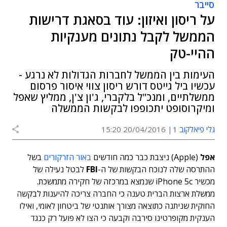
סייבר
על ריסון ואיזון: עוד בסאגת דרישות
הממשל לקבל נתונים מענקיות
ההיי-טק
העימות בין הממשל לחברות הגדולות לא נרגע -
עכשיו ביל גייטס דורש ריסון צווי איסור פרסום
ממשלתיים, ומנכ"ל בלקברי, ג'ון צ'ן, ממליץ שאפל
ומיקרוסופט יתכופפו לבקשות הממשלה
גלי פיאלקוב 1
20/04/2016 15:20
אפל
(Apple) ניצבת כבר כמה חודשים
באור הזרקורים
בשל
ההתרסה שלה לנוכח הבקשות של ה-
FBI
לבטל נעילה של
מכשיר iPhone 5c שנמצא במרכזה של חקירה מתמשכת.
ממשלת ארצות הברית טענה כי החברה צריכה להיענות לבקשה
החוקית שניתנה כתוצאה מצורך אותנטי של ביטחון לאומי, ואילו
הענקית מקופרטינו סירבה וקבעה כי הצו לא פועל רק כנגד