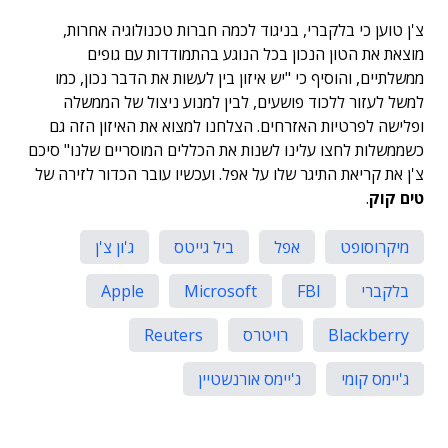
צ'ן טוען כי בלקברי, בניגוד לכמה חברות טכנולוגיה אחרות,
מוצאת את הטון הנכון בכל הנוגע בהתמודדות עם גופים
ממשלתיים, והוסיף כי "יש איזון בין לעשות את הדבר נכון, כמו
למשל לעזור ללכוד פושעים, לבין למנוע ניצול של הממשלה
ופלישה לפרטיות האזרחים. הצלחנו למצוא את האיזון הזה גם
כשממשלות לחצו עלינו לשנות את הכללים המוסריים שלנו" סיכם
צ'ן את קריאת התיגר שלו על אפל. ועכשיו עובר הכדור לזירה של
טים קוק
.
מיקרוסופט
אפל
ביל גייטס
ג'ון צ'ן
בלקברי
FBI
Microsoft
Apple
Blackberry
רויטרס
Reuters
ג'יימס קומי
ג'יימס אורנשטיין