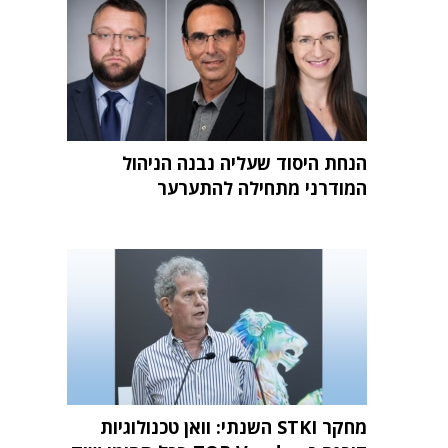
הנחת היסוד שעליה נבנה הניהול
המודרני מתחילה להתערער
מחקר STKI השנתי: וואן טכנולוגיות