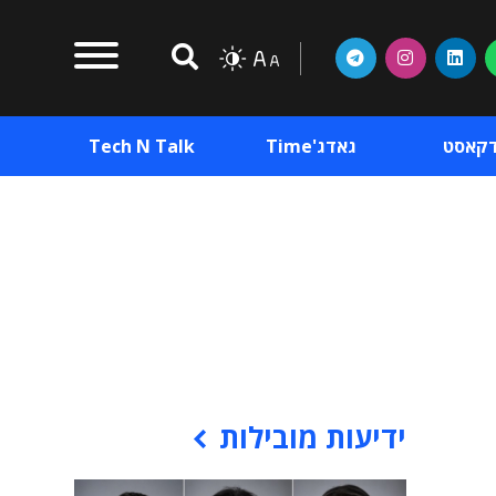
דקאסט
גאדג'Time
Tech N Talk
וכן פרסומי
תוכן פרסומי
וכן פרסומי
ידיעות מובילות