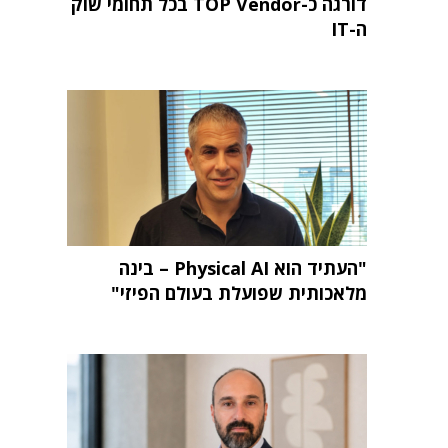
דורגה כ-TOP Vendor בכל תחומי שוק
ה-IT
"העתיד הוא Physical AI – בינה
מלאכותית שפועלת בעולם הפיזי"