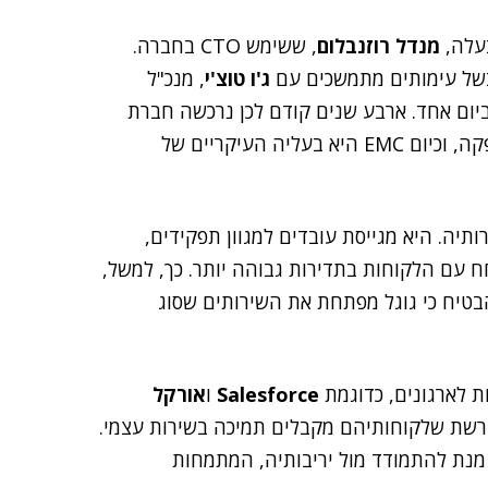
מנדל רוזנבלום
, ששימש CTO בחברה.
ג'ו טוצ'י
, מנכ"ל
יום אחד. ארבע שנים קודם לכן נרכשה חברת
הווירטואליזציה על ידי ענקית האחסון. ב-2007 היא הונפקה, וכיום EMC היא בעליה העיקריים של
תיה. היא מגייסת עובדים למגוון תפקידים,
חח עם הלקוחות בתדירות גבוהה יותר. כך, למשל,
הבטיח כי גוגל מפתחת את השירותים שסוג
ת לארגונים, כדוגמת
Salesforce
ו
אורקל
ותי רשת שלקוחותיהם מקבלים תמיכה בשירות עצמי.
ל מנת להתמודד מול יריבותיה, המתמחות