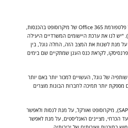
ערכת תוכנות הרשת החלוצית של גוגל מפגרת כיום אחר פלטפורמת Office 365 של מיקרוסופט בהכנסות,
(Forrester Research). "יש לנו את ערכת היישומים המשרדיים היעילה
. על מנת לשנות את המצב הזה, החלה גוגל, בין
 פרנסיסקו, לקראת כנס הענן שמתקיים שם בימים
ותפיה של גוגל, העשויים למכור יותר באם יותר
 גם מספקת יותר תמיכה לחברות הבונות מוצרים
(SAP), מיקרוסופט ואורקל, על מנת לנסות ולאפשר
עד הכרחי, מציינים האנליסטים, על מנת לאפשר
וש בתוכנות ושירותים של יריבותיה.