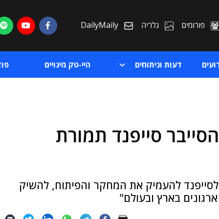
פורומים
גלריה
DailyMaily
ועים
דעות וניתוחים
היי-טק מינויים
פו
סייבר סייפנד תמורת
ת
ת
 לסייפנד להעמיק את המחקר והפיתוח, להשיק
רגונים בארץ ובעולם"