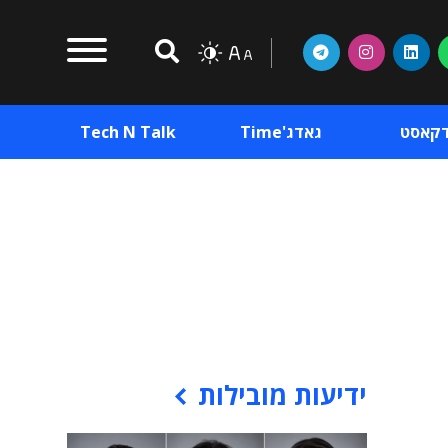
דקאסט
גאדג'Time
Tech N Talk
וכן פרסומי
תוכן פרסומי
וכן פרסומי
ידיעות מובילות