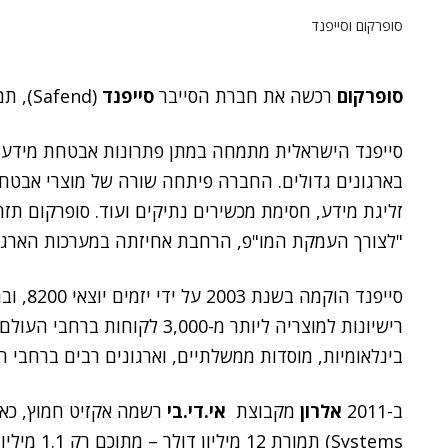
סופרקום וסייפנד
סופרקום
רכשה את חברת הסייבר
סייפנד
(Safend), תמורת סכום של עד שישה מיליון שקלים.
סייפנד הישראלית מתמחה במתן פתרונות אבטחת מידע למ
בארגונים גדולים. החברה פיתחה שורה של מוצרי אבטח
זליגת מידע, חסימת מכשירים נתיקים ועוד. סופרקום תזר
"לצורך העמקת המו"פ, הרחבת אחיזתה במערכות הארגונ
סייפנד הוקמה בשנת 2003 על ידי יזמים יוצאי 8200, ובראשם
רישיונות למוצריה ליותר מ-3,000
בינלאומיות, מוסדות ממשלתיים, וארגונים רבים ברחבי ה
ב-2011
אלרון
מקבוצת
אי.די.בי
רשמה אקזיט חמוץ, כאש
Systems) ת