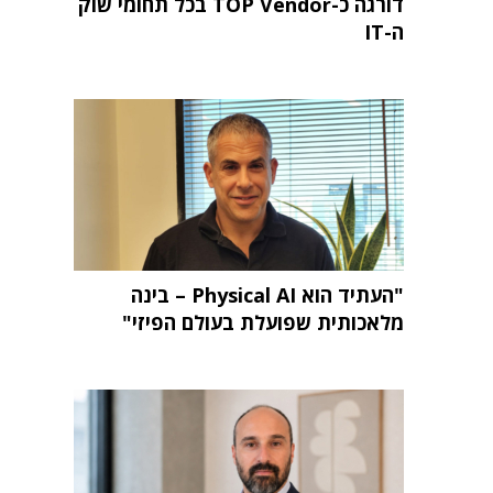
דורגה כ-TOP Vendor בכל תחומי שוק
ה-IT
"העתיד הוא Physical AI – בינה
מלאכותית שפועלת בעולם הפיזי"