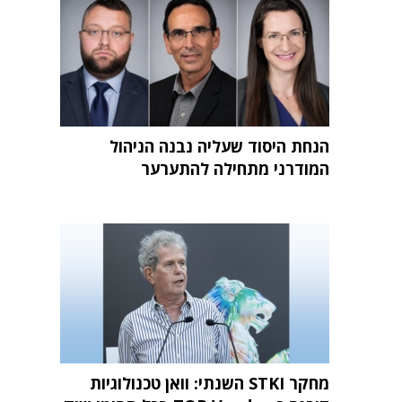
הנחת היסוד שעליה נבנה הניהול
המודרני מתחילה להתערער
מחקר STKI השנתי: וואן טכנולוגיות