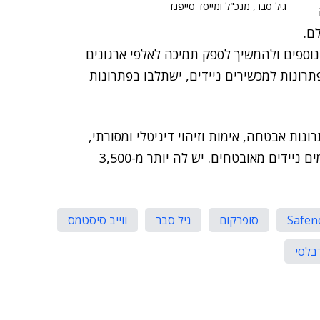
גיל סבר, מנכ"ל ומייסד סייפנד
ם.
וספים ולהמשיך לספק תמיכה לאלפי ארגונים
תרונות למכשירים ניידים, ישתלבו בפתרונות
 ומספקת פתרונות אבטחה, אימות וזיהוי דיגיטלי ומסורתי,
אינטרנט של הדברים, ניטור אלקטרוני ופתרונות לתשלומים ניידים מאובטחים. יש לה יותר מ-3,500
Safen
סופרקום
גיל סבר
ווייב סיסטמס
בלסי