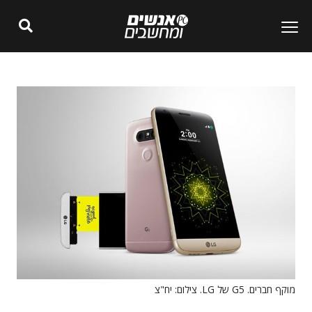
מוקף חברים. G5 של LG. צילום: יח"צ