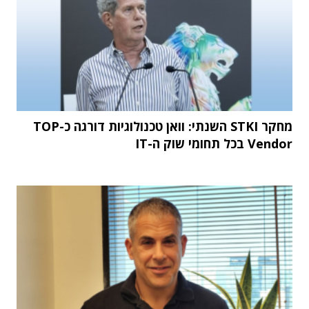
מחקר STKI השנתי: וואן טכנולוגיות דורגה כ-TOP
Vendor בכל תחומי שוק ה-IT