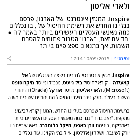
ולארי אליסון
Inspire, המגזין אינטרנטי של הארגון, פרסם
בגליונו החדש את רשימת החיסול שלו, בו נכללים
כמה מאנשי העסקים העשירים ביותר באמריקה ●
יחד עם זאת, בארגון הטרור פתוחים להסרת
השמות, אך בתנאים ספציפיים ביותר
יוסי הטוני
10/09/2015 17:14
Inspire
, מגזין אינטרנטי לגברים בשפה האנגלית של
אל
קאעידה
– קורא לחיסול
ביל גייטס
, מנכ"ל ומייסד
מיקרוסופט
(Microsoft), ו
לארי אליסון
, מייסד
אורקל
(Oracle) והיהודי
העשיר בעולם. חלק ניכר מיעדי החיסול הם יהודים עשירים מאוד.
ברשימת החיסול שפרסם בגיליונו החדש, המגזין קורא לביצוע
מתקפות "זאב בודד" נגד כמה מאנשי העסקים העשירים ביותר
באמריקה, ביניהם
וורן באפט
,
מייקל בלומברג
, ראש עיריית ניו
יורק לשעבר, ו
שלדון אדלסון
, אייל בתי הקזינו. עוד נכללים