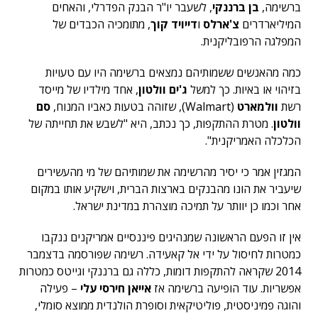
ברשימה,
בן ברננקי
, לשעבר יו"ר הבנק הפדרלי, והאחים
המיליארדרים
צ'ארלס
ו
דייויד קוך
, מתומכיה הכבדים של
המפלגה הרפובליקנית.
כמה מהאנשים ששמותיהם נמצאים ברשימה היו עם טעויות
בזיהוי או באיות. כך למשל
ג'ים וולטון
, אחד מילדיו של מייסד
רשת
וולמארט
(Walmart), שזוהה בטעות כאביו המנוח,
סם
וולטון
. מטרת ההתקפות, כך נכתב, היא "לשבש את תחייתה של
הכלכלה האמריקנית".
המגזין אמר כי יסיר מהרשימה את שמותיהם של מי מהעשירים
שיעביר את הונו מהבנקים בארצות הברית, וישקיע אותו במקום
אחר וכמו כן יוותר על תמיכה מוצהרת במדינת ישראל.
אין זו הפעם הראשונה שמנהיגים פיננסיים אמריקנים ננקבו
כמטרות לחיסול על ידי אל קאעידה. רשימה שפורסמה בדצמבר
2014 שקראה להתקפות דומות, כללה גם ברננקי וגייטס כמטרות
אפשריות. עוד הופיעה ברשימה אז
אייאן חירסי עלי
– פעילה
והוגה פמיניסטית, פוליטיקאית וסופרת הולנדית ממוצא סומלי,