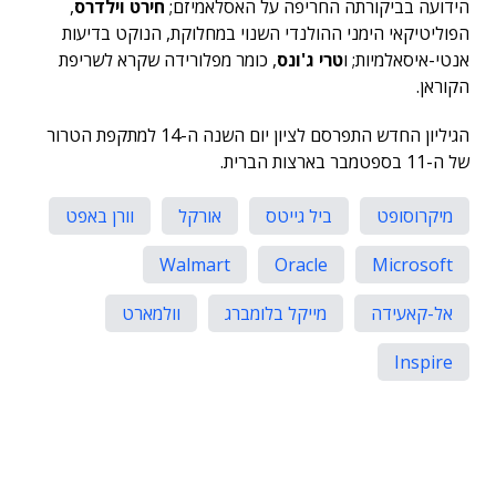
הידועה בביקורתה החריפה על האסלאמיזם;
חירט וילדרס
,
הפוליטיקאי הימני ההולנדי השנוי במחלוקת, הנוקט בדיעות
אנטי-איסאלמיות; ו
טרי ג'ונס
, כומר מפלורידה שקרא לשריפת
הקוראן.
הגיליון החדש התפרסם לציון יום השנה ה-14 למתקפת הטרור
של ה-11 בספטמבר בארצות הברית.
מיקרוסופט
ביל גייטס
אורקל
וורן באפט
Walmart
Oracle
Microsoft
אל-קאעידה
מייקל בלומברג
וולמארט
Inspire