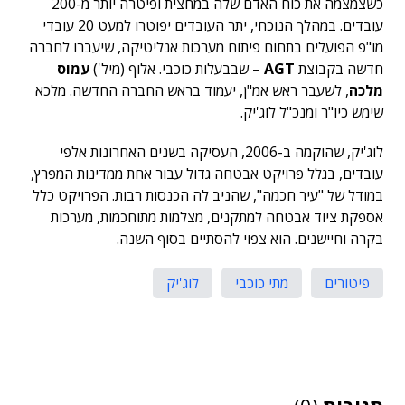
כשצמצמה את כוח האדם שלה במחצית ופיטרה יותר מ-200
עובדים. במהלך הנוכחי, יתר העובדים יפוטרו למעט 20 עובדי
מו"פ הפועלים בתחום פיתוח מערכות אנליטיקה, שיעברו לחברה
חדשה בקבוצת
AGT
– שבבעלות כוכבי. אלוף (מיל')
עמוס
מלכה
, לשעבר ראש אמ"ן, יעמוד בראש החברה החדשה. מלכא
שימש כיו"ר ומנכ"ל לוג'יק.
לוג'יק, שהוקמה ב-2006, העסיקה בשנים האחרונות אלפי
עובדים, בגלל פרויקט אבטחה גדול עבור אחת ממדינות המפרץ,
במודל של "עיר חכמה", שהניב לה הכנסות רבות. הפרויקט כלל
אספקת ציוד אבטחה למתקנים, מצלמות מתוחכמות, מערכות
בקרה וחיישנים. הוא צפוי להסתיים בסוף השנה.
פיטורים
מתי כוכבי
לוג'יק