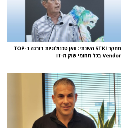
מחקר STKI השנתי: וואן טכנולוגיות דורגה כ-TOP
Vendor בכל תחומי שוק ה-IT