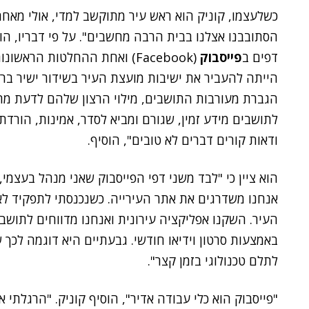
כשלעצמו, קוניק הוא ראש עיר מתוקשב למדי, אולי מאחר 
הסתובבנו אצלנו בבית הרבה מחשבים". על פי דבריו, הו
דפים ב
פייסבוק
(Facebook) ואחת ההחלטות הר
הייתה להעביר את ישיבות מועצת העיר בשידור ישיר ברשת
הגברת מעורבות התושבים, מילוי הרצון שלהם לדעת מה 
לתושבים מידע זמין, שגורם ומביא לסדר, אמינות, הורדת
ודאות קורים דברים לא טובים", הוסיף.
הוא ציין כי "לבד משני דפי הפייסבוק שאני מנהל בעצמי
אנחנו משדרגים את אתר העירייה. כשנכנסתי לתפקיד לא ה
העיר. השקנו אפליקציה עירונית ואנחנו מדווחים לתושב
באמצעות סרטון וידיאו חודשי. גבעתיים היא דוגמה לכ
לתלם טכנולוגי בזמן קצר".
"פייסבוק הוא כלי עבודה אדיר", הוסיף קוניק. "הרגלתי 