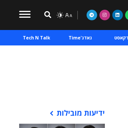
דקאסט
גאדג'Time
Tech N Talk
וכן פרסומי
תוכן פרסומי
וכן פרסומי
ידיעות מובילות