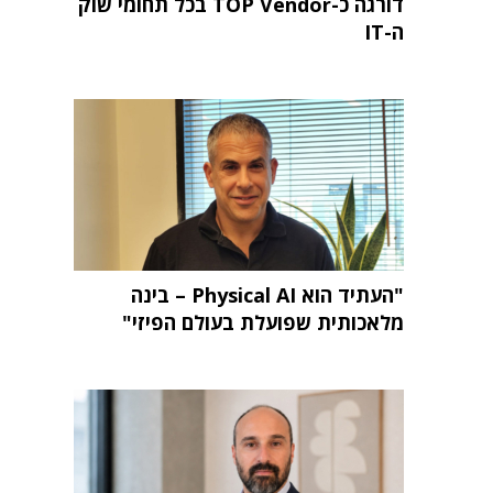
דורגה כ-TOP Vendor בכל תחומי שוק
ה-IT
"העתיד הוא Physical AI – בינה
מלאכותית שפועלת בעולם הפיזי"