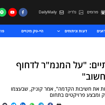
פורומים
גלריה
DailyMaily
ועים
דעות וניתוחים
היי-טק מינויים
פו
תיים: "על המנמ"ר לדחוף
ת
חשוב"
ת
ת את חשיבות הקדמה", אמר קוניק, שבעצמו
וק ומבצע פרויקטים בתחום