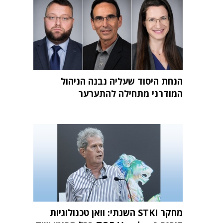
הנחת היסוד שעליה נבנה הניהול
המודרני מתחילה להתערער
מחקר STKI השנתי: וואן טכנולוגיות