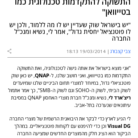
התשוקה להתקדמות טכנולוגית כמו
בטייוואן"
"יש בישראל שוק שעדיין יש לו מה ללמוד, ולכן יש
לו פוטנציאל יחסית גדול", אמר לי, נשיא ומנכ"ל
החברה
צבי קצבורג
19/03/2014 18:13
"אני מוצא בישראל את אותה גישה לטכנולוגיה, ואת התשוקה
התקדמות כמו בטייוואן, ואני חושב שלנו, ל-
QNAP
, יש כאן שוק
פוטנציאלי גדול, במיוחד למוצרי תחום הביניים שלנו שמיועדים
לשוק הביתי, לשוק ה-SOHO וגם לשוק ה-SMB", כך אמר אתמול
ריצ'ארד לי
, נשיא ומנכ"ל חברת מוצרי האחסון QNAP במסיבת
עיתונאים שנערכה בתל-אביב.
לי הגיע לארץ כדי לבקר את היבואנית הרשמית של מוצרי החברה
Visual DG
וכן כדי להיפגש עם לקוחות פוטנציאליים. במהלך
הביקור הוא הציג חלק מהמוצרים החדשים שמציעה החברה