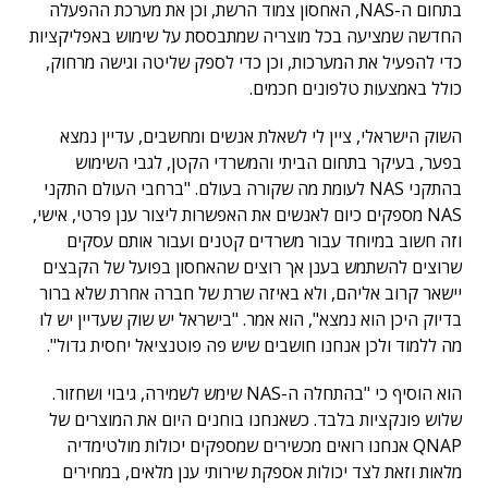
בתחום ה-NAS, האחסון צמוד הרשת, וכן את מערכת ההפעלה
החדשה שמציעה בכל מוצריה שמתבססת על שימוש באפליקציות
כדי להפעיל את המערכות, וכן כדי לספק שליטה וגישה מרחוק,
כולל באמצעות טלפונים חכמים.
השוק הישראלי, ציין לי לשאלת אנשים ומחשבים, עדיין נמצא
בפער, בעיקר בתחום הביתי והמשרדי הקטן, לגבי השימוש
בהתקני NAS לעומת מה שקורה בעולם. "ברחבי העולם התקני
NAS מספקים כיום לאנשים את האפשרות ליצור ענן פרטי, אישי,
וזה חשוב במיוחד עבור משרדים קטנים ועבור אותם עסקים
שרוצים להשתמש בענן אך רוצים שהאחסון בפועל של הקבצים
יישאר קרוב אליהם, ולא באיזה שרת של חברה אחרת שלא ברור
בדיוק היכן הוא נמצא", הוא אמר. "בישראל יש שוק שעדיין יש לו
מה ללמוד ולכן אנחנו חושבים שיש פה פוטנציאל יחסית גדול".
הוא הוסיף כי "בהתחלה ה-NAS שימש לשמירה, גיבוי ושחזור.
שלוש פונקציות בלבד. כשאנחנו בוחנים היום את המוצרים של
QNAP אנחנו רואים מכשירים שמספקים יכולות מולטימדיה
מלאות וזאת לצד יכולות אספקת שירותי ענן מלאים, במחירים