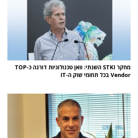
מחקר STKI השנתי: וואן טכנולוגיות דורגה כ-TOP
Vendor בכל תחומי שוק ה-IT