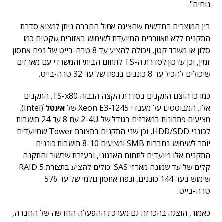
נוחים".
בין המוצרים החדשים שהציגה אמול החברה ניתן למצוא סדרת
התקנים ללא מאווררים המיועדת לשימוש באזורים שקטים כמו
סלון או משרד קטן, ויכולה להציע עד 8 טרה-בייט של נפח אחסון
זמין, וכן עדכון לסדרת ה-TS לתחום הביתי והמשרדי עם מארזים
שיכולים להכיל עד 8 כוננים בנפח של עד 32 טרה-בייט.
כמו כi הוצגו התקנים בסדרת הקצה הגבוה TS-x80. התקנים
אלו, המבוססים על מעבדי Xeon E3-1245 של
אינטל
ׁׁ(Intel),
מציעים פתרונות במארזים בגודל של 2-4U עם 8 עד 24 תושבות
לכונני HDD/SDD, וכן שני התקנים בתצורת Tower שמיועדים
יותר לשימוש בחברות SMB ומציעים 8-10 תושבות כוננים.
התקנים אלו מיועדים לתחום הארגוני, ובעזרת שרשור והתקנה
קלים של עד שמונה מארזי SAS יכולים להציע בתצורת RAID 5
שימוש בעד 144 כוננים, ונפח אחסון גולמי של עד 576
טרה-בייט.
כאמור, הוצגה בהכרזה גם מערכת ההפעלה החדשה של החברה,