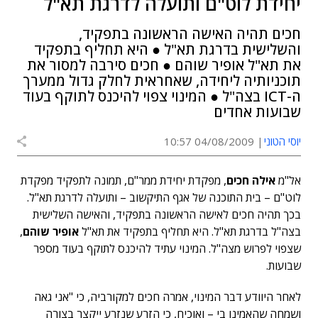
יחידת לוט"ם ותועלה לדרגת תא"ל
חכים תהיה האישה הראשונה בתפקיד,
והשלישית בדרגת תא"ל ● היא תחליף בתפקיד
את תא"ל אופיר שוהם ● חכים סירבה למסור את
תוכניותיה ליחידה, שאחראית לחלק גדול ממערך
ה-ICT בצה"ל ● המינוי צפוי להיכנס לתוקף בעוד
שבועות אחדים
יוסי הטוני
04/08/2009 10:57
אל"מ
אילה חכים
, מפקדת יחידת ממר"ם, תמונה לתפקיד מפקדת
לוט"ם – בית התוכנה של אגף התיקשוב – ותועלה לדרגת תא"ל.
בכך תהיה חכים לאישה הראשונה בתפקיד, והאישה השלישית
בצה"ל בדרגת תא"ל. היא תחליף בתפקיד את תא"ל
אופיר שוהם
,
שצפוי לפרוש מצה"ל. המינוי עתיד להיכנס לתוקף בעוד מספר
שבועות.
לאחר היוודע דבר המינוי, אמרה חכים למקורביה, כי "אני גאה
ושמחה שהאמינו בי – ואוכיח, כי הזרע שנזרע ייקצר בצורה