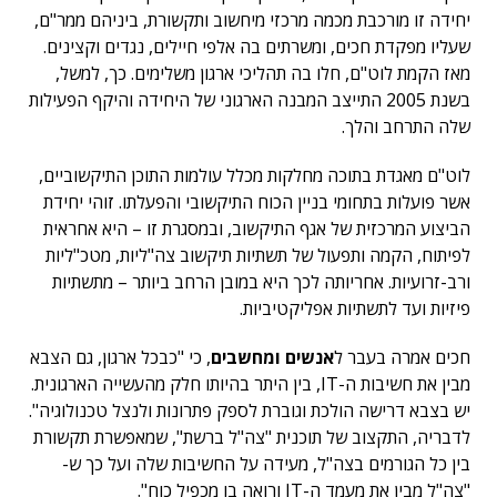
יחידה זו מורכבת מכמה מרכזי מיחשוב ותקשורת, ביניהם ממר"ם,
שעליו מפקדת חכים, ומשרתים בה אלפי חיילים, נגדים וקצינים.
מאז הקמת לוט"ם, חלו בה תהליכי ארגון משלימים. כך, למשל,
בשנת 2005 התייצב המבנה הארגוני של היחידה והיקף הפעילות
שלה התרחב והלך.
לוט"ם מאגדת בתוכה מחלקות מכלל עולמות התוכן התיקשוביים,
אשר פועלות בתחומי בניין הכוח התיקשובי והפעלתו. זוהי יחידת
הביצוע המרכזית של אגף התיקשוב, ובמסגרת זו – היא אחראית
לפיתוח, הקמה ותפעול של תשתיות תיקשוב צה"ליות, מטכ"ליות
ורב-זרועיות. אחריותה לכך היא במובן הרחב ביותר – מתשתיות
פיזיות ועד לתשתיות אפליקטיביות.
חכים אמרה בעבר ל
אנשים ומחשבים
, כי "כבכל ארגון, גם הצבא
מבין את חשיבות ה-IT, בין היתר בהיותו חלק מהעשייה הארגונית.
יש בצבא דרישה הולכת וגוברת לספק פתרונות ולנצל טכנולוגיה".
לדבריה, התקצוב של תוכנית "צה"ל ברשת", שמאפשרת תקשורת
בין כל הגורמים בצה"ל, מעידה על החשיבות שלה ועל כך ש-
"צה"ל מבין את מעמד ה-IT ורואה בו מכפיל כוח".