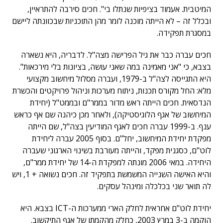
המיטבית. אעמוד בציפיות שנתלו בי". חכים סירבה להתראיין,
ובכלל זה – לא הייתה מוכנה לומר מהן התוכניות שבכוונתה ליישם
במסגרת תפקידה.
חכים עברה כבר את גיל הפרישה מצה"ל. לדבריה, היא נשארה
בצבא, כי "אני מאמינה במה שאני עושה, בציונות בלי מירכאות".
היא התגייסה לצה"ל ב-1979, ועברה מסלול מיחשוב מקצועי
מלא: החל מקורס תכנות, ניתוח מערכות וניהול פרויקטים והכשרת
הנדסאית. חכים הייתה ראש מדור בממר"ם ובממט"ל (יחידת
המיחשוב של אגף הלוגיסטיקה), ולאחר מכן כיהנה שם אף כראש
ענף. ב-1999 עברה חכים לאגף המודיעין בצה"ל, שם הייתה
מפקדת יחידת המיחשוב, יחל"ם. בסוף 2005 עברה ליחידת
לוט"ם, כסגנית מפקד, והייתה מעורבת בשינוי הארגוני שעברה
היחידה. במאי 2006 מונתה למפקדת ה-14 של יחידת ממר"ם,
והיא האישה השנייה המשמשת בתפקיד זה. חכים נשואה + 1, ויש
לה תואר שני בכלכלה ומינהל עסקים.
יחידת לוט"ם אחראית לחלק הארי ממערכות ה-ICT בצבא. היא
הוקמה ב-3 במרץ 2003, כחלק מהקמתו של אגף התיקשוב.