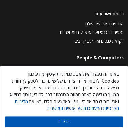
כנסים ואירועים
הכנסים והאירועים שלנו
נצפיתם בכנסי ואירועי אנשים ומחשבים
לקראת כנסים ואירועים קרובים
People & Computers
About Us
באתר זה נעשה שימוש בטכנולוגיות איסוף מידע כגון
Privacy Policy
Cookies, לרבות על ידי צדדים שלישיים, כדי לספק לך חווית
Contact Us
גלישה טובה יותר וכן למטרות סטטיסטיקה, איפיון ושיווק.
Our Events
המשך הגלישה באתר מהווה הסכמתך לכך. למידע נוסף בנושא
ואפשרות לנהל את השימוש באמצעים הללו, ראו את
מדיניות
הפרטיות המעודכנת של אנשים ומחשבים
.
אנשים ומחשבים © 2026 – כל הזכויות שמורות
סגירה
Created by