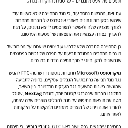
תומכים מול אפס מתנגדים – על סגירת החקירה נגדה.
עם זאת, מהרשות נמסר עוד, כי גוגל התחייבה שלא לעשות עוד
שימוש בסקירות ונתונים מאתרי אינטרנט של חברות מתחרות
לצורך מוצריה שלה ולאפשר למפרסמים לייצא נתונים, על מנת
להעריך בצורה עצמאית את התוצאות של מסעות הפרסום.
כן התחייבה החברה שלא לדרוש עוד צווים שיאסרו על מכירות של
מוצרים מתחרים במסגרת תביעות על הפרה של זכויות בפטנטים
שנחשבים לתקן חיוני לצורך תמיכה הדדית במוצרים.
מיקרוסופט
(Microsoft) וחברות נוספות דרשו מה-FTC להגיש
נגד גוגל תביעה נרחבת של הגבלים עסקיים, בדומה לתביעה
שהוגשה בשנות התשעים נגד הענקית מרדמונד. בין השאר,
התלוננו חברות אינטרנט קטנות יותר, דוגמת
Nextag
, שגוגל
מטה את תוצאות החיפוש על מנת להבליט מוצרים שלה עצמה,
להוריד את הדירוג של מוצרים מתחרים ולהקשות על הלקוחות
לאתר אותם.
במסיבת עיתונאים צפה יושב ראש GTC,
ג'ון לייבוביץ'
, כי תימתח