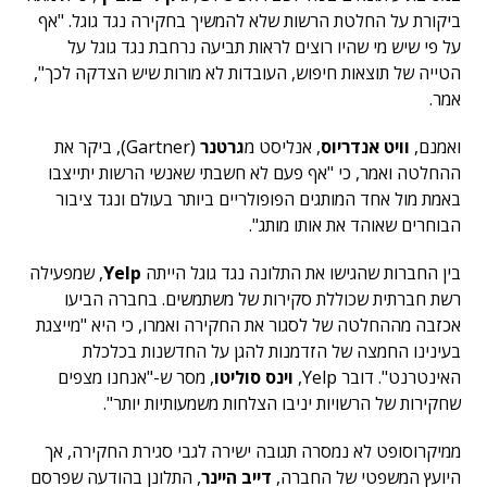
ביקורת על החלטת הרשות שלא להמשיך בחקירה נגד גוגל. "אף
על פי שיש מי שהיו רוצים לראות תביעה נרחבת נגד גוגל על
הטייה של תוצאות חיפוש, העובדות לא מורות שיש הצדקה לכך",
אמר.
ואמנם,
וויט אנדריוס
, אנליסט מ
גרטנר
(Gartner), ביקר את
ההחלטה ואמר, כי "אף פעם לא חשבתי שאנשי הרשות יתייצבו
באמת מול אחד המותגים הפופולריים ביותר בעולם ונגד ציבור
הבוחרים שאוהד את אותו מותג".
בין החברות שהגישו את התלונה נגד גוגל הייתה
Yelp
, שמפעילה
רשת חברתית שכוללת סקירות של משתמשים. בחברה הביעו
אכזבה מההחלטה של לסגור את החקירה ואמרו, כי היא "מייצגת
בעינינו החמצה של הזדמנות להגן על החדשנות בכלכלת
האינטרנט". דובר Yelp,
וינס סוליטו
, מסר ש-"אנחנו מצפים
שחקירות של הרשויות יניבו הצלחות משמעותיות יותר".
ממיקרוסופט לא נמסרה תגובה ישירה לגבי סגירת החקירה, אך
היועץ המשפטי של החברה,
דייב היינר
, התלונן בהודעה שפרסם