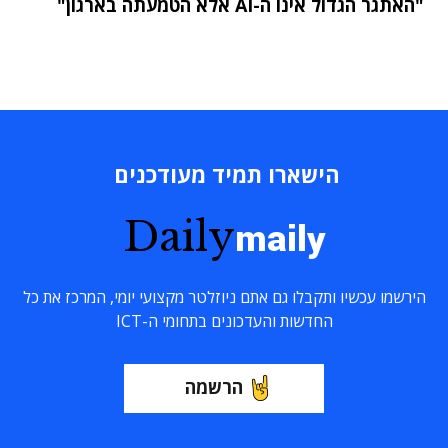
"האתגר הגדול אינו ה-AI אלא הטמעתה בארגון"
הישארו תמיד מעודכנים
Daily
maily
הירשמו עכשיו ותקבלו גם אתם ניוזלטר מקצועי יומי, המרכז את כל
החדשות והעדכונים בתחומי ה-ICT
הרשמה