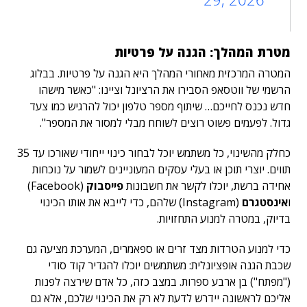
מטרת המהלך: הגנה על פרטיות
המטרה המרכזית מאחורי המהלך היא הגנה על פרטיות. בבלוג
הרשמי של ווטסאפ הסבירו את הרציונל וציינו: "כאשר מישהו
חדש נכנס לחייכם… שיתוף מספר טלפון יכול להרגיש כמו צעד
גדול. לפעמים פשוט רוצים לשוחח מבלי למסור את המספר".
כחלק מהשינוי,
כל משתמש יוכל לבחור כינוי ייחודי שאורכו עד 35
תווים. יוצרי תוכן או בעלי עסקים המעוניינים לשמור על נוכחות
אחידה ברשת, יוכלו לקשר את חשבונות
פייסבוק
(Facebook)
ו
אינסטגרם
(Instagram) שלהם, כדי לייבא את אותו הכינוי
בדיוק, במטרה למנוע התחזויות.
כדי למנוע הטרדות מצד זרים או ספאמרים, המערכת מציעה גם
שכבת הגנה אופציונלית: משתמשים יוכלו להגדיר קוד סודי
("מפתח") בן ארבע ספרות. במצב כזה, כל אדם שירצה לפנות
אליכם לראשונה יידרש לדעת לא רק את הכינוי שלכם, אלא גם