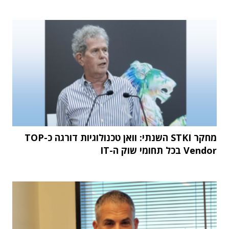
מחקר STKI השנתי: וואן טכנולוגיות דורגה כ-TOP
Vendor בכל תחומי שוק ה-IT