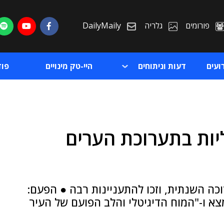
פורומים
גלריה
DailyMaily
ועים
דעות וניתוחים
היי-טק מינויים
פו
יות בתערוכת הערים
ת
ת
ה השנתית, וזכו להתעניינות רבה ● הפעם:
א ו-"המוח הדיגיטלי והלב הפועם של העיר