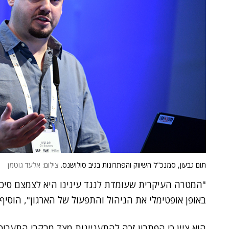
תום גבעון, סמנכ"ל השיווק והפתרונות בגיב סולושנס.
צילום: אלעד גוטמן
"המטרה העיקרית שעומדת לנגד עינינו היא לצמצם סיכונ
באופן אופטימלי את הניהול והתפעול של הארגון", הוסיף 
הוא ציין כי הפתרון זכה להתעניינות מצד מבקרי התערו