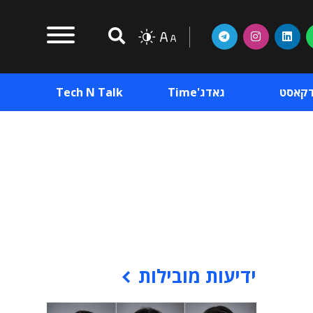
דקאסט
גאדג'Time
Tech N Talk
וכן פרסומי
תוכן פרסומי
וכן פרסומי
ידיעות מובילות