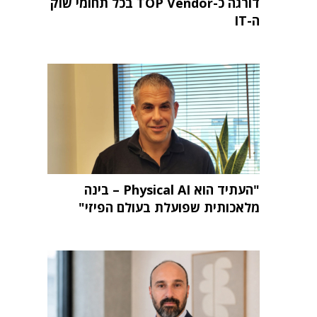
דורגה כ-TOP Vendor בכל תחומי שוק
ה-IT
"העתיד הוא Physical AI – בינה
מלאכותית שפועלת בעולם הפיזי"