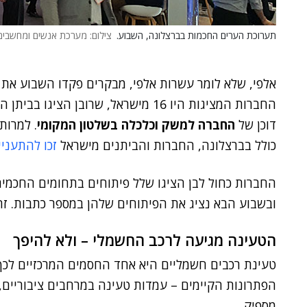
תערוכת הערים החכמות בברצלונה, השבוע.
צילום: מערכת אנשים ומחשבים
אלפי, שלא לומר עשרות אלפי, מבקרים פקדו השבוע את
החברות המציגות היו 16 מישראל, שרובן הציגו בביתן הלאומי של
דוכן של
החברה למשק וכלכלה בשלטון המקומי
. למרות
כולל בברצלונה, החברות והביתנים מישראל
זכו להתעניי
החברות כחול לבן הציגו שלל פיתוחים בתחומים החכמים
ובשבוע הבא נציג את הפיתוחים שלהן במספר כתבות. זה
הטעינה מגיעה לרכב החשמלי – ולא להיפך
טעינת רכבים חשמליים היא אחד החסמים המרכזיים לכך
הפתרונות הקיימים – עמדות טעינה במרחבים ציבוריים, 
מספיק.