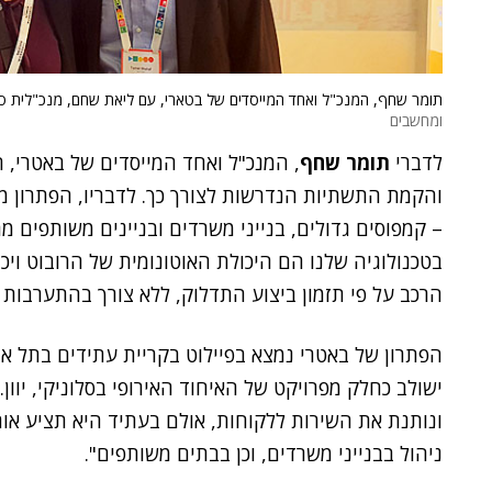
תומר שחף, המנכ"ל ואחד המייסדים של בטארי, עם ליאת שחם, מנכ"לית סי
ומחשבים
לדברי
תומר שחף
, המנכ"ל ואחד המייסדים של באטרי,
והקמת התשתיות הנדרשות לצורך כך. לדבריו, הפתרון 
– קמפוסים גדולים, בנייני משרדים ובניינים משותפים מרו
בטכנולוגיה שלנו הם היכולת האוטונומית של הרובוט ויכו
הרכב על פי תזמון ביצוע התדלוק, ללא צורך בהתערבות ח
הפתרון של באטרי נמצא בפיילוט בקריית עתידים בתל א
ישולב כחלק מפרויקט של האיחוד האירופי בסלוניקי, יוו
ונותנת את השירות ללקוחות, אולם בעתיד היא תציע או
ניהול בבנייני משרדים, וכן בבתים משותפים".