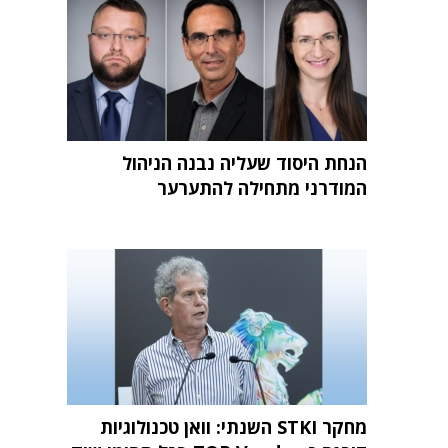
הנחת היסוד שעליה נבנה הניהול
המודרני מתחילה להתערער
מחקר STKI השנתי: וואן טכנולוגיות