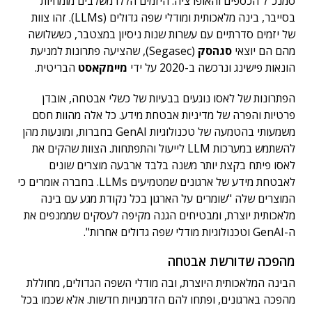
סמנכ"ל הכספים והאופרציה. היזמים הללו משלבים מומחיות
בסייבר, בינה מלאכותית ומודלי שפה גדולים (LLMs). זהו צוות
של יזמים סדרתיים עם עשרות שנות ניסיון במצטבר, כששלושה
מהם הם יוצאי
סגהסק
(Segasec), שהציעה פתרונות למניעת
הונאות פישינג ונרכשה ב-2020 על ידי
מיימקאסט
הבריטית.
הפתרונות של לאסו נוגעים בבעיות של כשלי אבטחה, אובדן
פרטיות והפרה של מדיניות אבטחת מידע. כל אלה מהוות חסם
משמעותי בהטמעה של טכנולוגיות GenAI בחברות, ומונעות מהן
להשתמש במערכות LLM לייעול והתפתחות. הצוות שהקים את
לאסו פיתח בקצת יותר משנה בלבד ארבעה מוצרים שונים
לאבטחת מידע של ארגונים שמטמיעים LLMs. בחברה אומרים כי
המוצרים שלה "שומרים על הארגון בכל נקודת מגע עם בינה
מלאכותית יוצרת, ומבטיחים הגנה מקיפה לעסקים שממנפים את
ה-GenAI וטכנולוגיות מודלי שפה גדולים אחרות".
מהפכה שדורשת אבטחה
הבינה המלאכותית היוצרת, ובה מודלי השפה הגדולים, מחוללת
מהפכה בארגונים, ופתחו להם הזדמנויות חדשות. אלא שכמו בכל