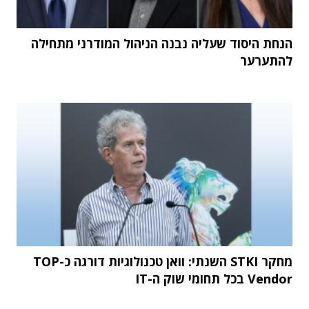
הנחת היסוד שעליה נבנה הניהול המודרני מתחילה
להתערער
מחקר STKI השנתי: וואן טכנולוגיות דורגה כ-TOP
Vendor בכל תחומי שוק ה-IT