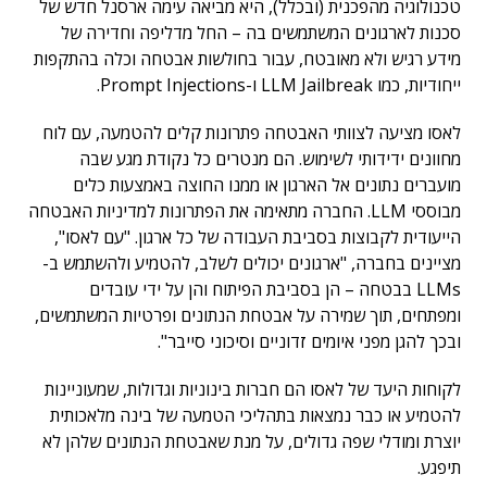
טכנולוגיה מהפכנית (ובכלל), היא מביאה עימה ארסנל חדש של
סכנות לארגונים המשתמשים בה – החל מדליפה וחדירה של
מידע רגיש ולא מאובטח, עבור בחולשות אבטחה וכלה בהתקפות
ייחודיות, כמו LLM Jailbreak ו-Prompt Injections.
לאסו מציעה לצוותי האבטחה פתרונות קלים להטמעה, עם לוח
מחוונים ידידותי לשימוש. הם מנטרים כל נקודת מגע שבה
מועברים נתונים אל הארגון או ממנו החוצה באמצעות כלים
מבוססי LLM. החברה מתאימה את הפתרונות למדיניות האבטחה
הייעודית לקבוצות בסביבת העבודה של כל ארגון. "עם לאסו",
מציינים בחברה, "ארגונים יכולים לשלב, להטמיע ולהשתמש ב-
LLMs בבטחה – הן בסביבת הפיתוח והן על ידי עובדים
ומפתחים, תוך שמירה על אבטחת הנתונים ופרטיות המשתמשים,
ובכך להגן מפני איומים זדוניים וסיכוני סייבר".
לקוחות היעד של לאסו הם חברות בינוניות וגדולות, שמעוניינות
להטמיע או כבר נמצאות בתהליכי הטמעה של בינה מלאכותית
יוצרת ומודלי שפה גדולים, על מנת שאבטחת הנתונים שלהן לא
תיפגע.