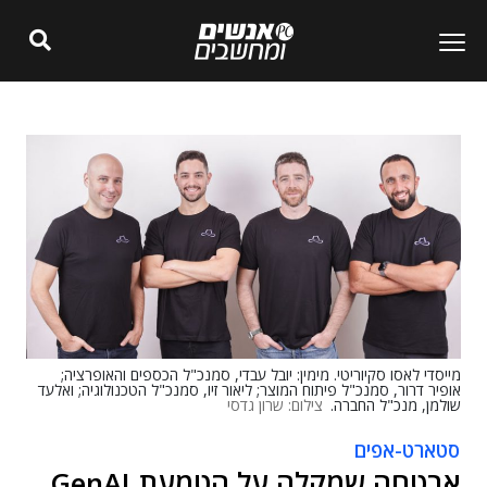
מייסדי לאסו סקיוריטי. מימין: יובל עבדי, סמנכ"ל הכספים והאופרציה;
אופיר דרור, סמנכ"ל פיתוח המוצר; ליאור זיו, סמנכ"ל הטכנולוגיה; ואלעד
שולמן, מנכ"ל החברה.
צילום: שרון גדסי
סטארט-אפים
אבטחה שמקלה על הטמעת GenAI