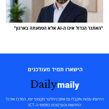
"האתגר הגדול אינו ה-AI אלא הטמעתה בארגון"
הישארו תמיד מעודכנים
Daily
maily
הירשמו עכשיו ותקבלו גם אתם ניוזלטר מקצועי יומי, המרכז את כל
החדשות והעדכונים בתחומי ה-ICT