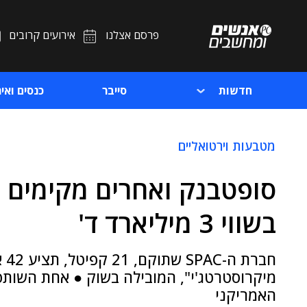
פרסם אצלנו
אירועים קרובים
חדשות
סייבר
כנסים ואיר
מטבעות וירטואליים
סופטבנק ואחרים מקימים ח
בשווי 3 מיליארד ד'
חב
מיקרוסטרטג'י", המובילה בשוק ● אחת השות
האמריקני