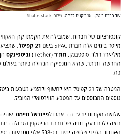
עוד חברת ביטקוין אמריקנית גדולה.
צילום: Shutterstock
קונסורציום של חברות, שמובילה את הקמתו קרן האקווי
מייסד בימים אלה חברת SPAC בשם
21 קפיטל
מיליארד דולר. סופטבנק,
תת'ר
(Tether) ו
ביטפינקס
הן 
החדשה, ות'תר, שהיא המנפיקה הגדולה ביותר בעולם ש
בה.
המטרה של 21 קפיטל היא לחשוף ולהציע מטבעות
נוספים המבוססים על המטבע הווירטואלי המוביל.
שלושה מקורות יודעי דבר אמרו ל
פייננשל טיימס
רוצה ללכת בעקבותיה של חברת הביטקוין הגדולה ביות