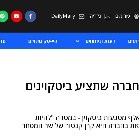
פורומים
גלריה
DailyMaily
ועים
דעות וניתוחים
היי-טק מינויים
פו
ברה שתציע ביטקוינים
ת
ת
רת ה-SPAC שתוקם, 21 קפיטל, תציע 42 אלף מטבעות ביטקוין - במטרה "להיות
פות בחברה היא קרן קנטור של שר המסחר