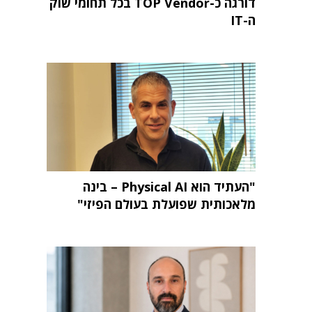
דורגה כ-TOP Vendor בכל תחומי שוק
ה-IT
"העתיד הוא Physical AI – בינה
מלאכותית שפועלת בעולם הפיזי"