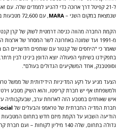
ל-21 קפיטל דרך ארוכה כדי להגיע לממדים שלה. עם 
שנמצאת במקום השני –
MARA
, עם 72,600 מטבעות ביטקוין.
הקמת החברה מהווה כניסה דרמטית לשוק של קרן קנט
מ-1991 ועד שמונה באחרונה לשר המסחר של ארצות הברית. כיום מנהל את הקרן בנו,
שאמר כי "היחסים של קנטור עם שותפים חדשניים הם מפת
בתפקידנו בשיתוף הפעולה יוצא הדופן בינינו לבין ת'תר
וסופטבנק, אחד המשקיעים הגדולים בעולם".
הצעד מגיע על רקע המדיניות הידידותית של ממשל טרא
איש שאוחזים במטבע הזה לארוחת ערב, שבעקבותיה על
חברת המדיה החברתית של טראמפ והבעלים של
ocial
הודיעה השבוע על הקמת מיזם חדש בתחום המטבעות הו
גדולה בתחום, שלה 140 מיליון לקוחות 