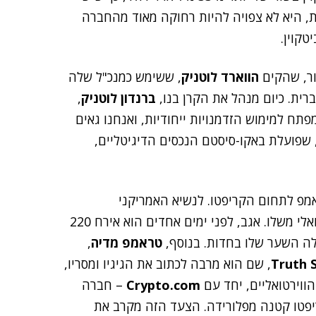
זאת, היא לא צפויה להיות רחוקה מאוד מהחברה
ור, שהקים
הווארד לוטניק
, ששימש כמנכ"ל שלה
ברנדון לוטניק
,
ח למימוש הזדמנויות ייחודיות, ואנחנו גאים
, שפועלת באקו-סיסטם הנכסים הדיגיטליים,
מפ לתחום הקריפטו. לנשיא האמריקני
ולמשפחתו אף יש חברת קריפטו, והוא השיק מטבע וירטואלי משלו. אגב, לפני ימים אחדים הוא אירח 220
ה השער שלו בחדות. בנוסף,
טראמפ מדיה
,
Truth S
, שם הוא מרבה לכתוב את הגיגיו ומסריו,
וירטואליים, יחד עם
Crypto.com
– חברה
– ועם חברת קריפטו קטנה מפלורידה. הצעד הזה מקרב את