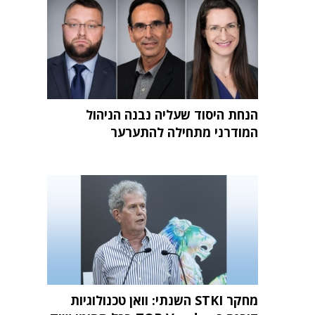
הנחת היסוד שעליה נבנה הניהול
המודרני מתחילה להתערער
מחקר STKI השנתי: וואן טכנולוגיות