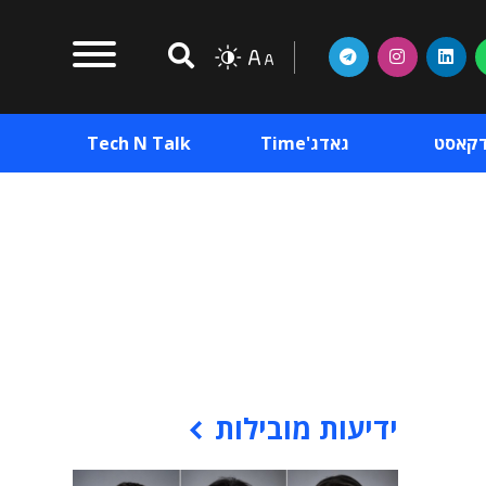
דקאסט
גאדג'Time
Tech N Talk
וכן פרסומי
תוכן פרסומי
וכן פרסומי
ידיעות מובילות