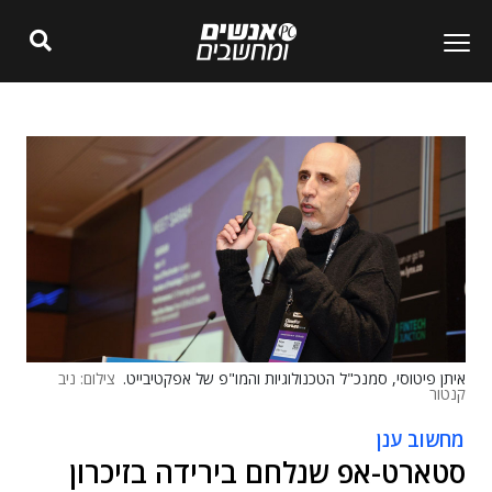
איתן פיטוסי, סמנכ"ל הטכנולוגיות והמו"פ של אפקטיבייט.
צילום: ניב
קנטור
מחשוב ענן
סטארט-אפ שנלחם בירידה בזיכרון