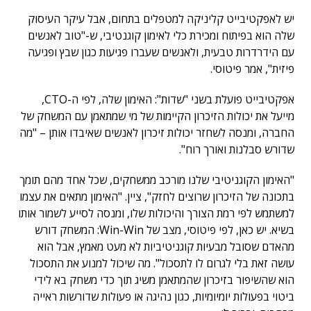
יש לאפקטיבייט קליניקה למטפלים בתחום, אבל עיקר העיסוק
שלה הוא בפיתוח ומכירת כלי לאימון קוגנטיבי, ש-"טוב לאנשים
עם הידרדרות טבעית, ולאנשים שעברו פגיעות כגון שבץ ופגיעה
פיזית", אמר פיטוסי.
אפקטיבייט פועלת בשני "שדות": האימון שלה, לפי ה-CTO,
מייעל את יכולות הזיכרון הקיימות של מי שמתאמן עם המשחק של
החברה, ומנסה לשחזר יכולות זיכרון לאנשים שאיבדו אותן – "מה
שדורש סבלנות ואורך רוח".
"האימון הקוגניטיבי שלנו מורכב ממשחקים, שכל אחד מהם תומך
בתכונה של הזיכרון שרוצים לחזק", ציין. "האימון מתאים את עצמו
למשתמש לפי רמת הצורך והיכולות שלו, ומנסה לסייע לשמור אותו
בשיא. יש כאן, לפי פיטוסי, מצב של Win-Win: המשחק דורש
מהאדם שסובל מבעיות קוגניטיביות לא מעט מאמץ, אבל הוא
עושה זאת בלי לגרום לו לתסכול". מה שיכול למנוע את התסכול
הוא שהשיפור בזיכרון שהמתאמן משיג תוך כדי משחק בא לידי
ביטוי בפעולות יומיומיות, כגון נהיגה או פעולות שדורשות ראייה