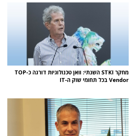
מחקר STKI השנתי: וואן טכנולוגיות דורגה כ-TOP
Vendor בכל תחומי שוק ה-IT