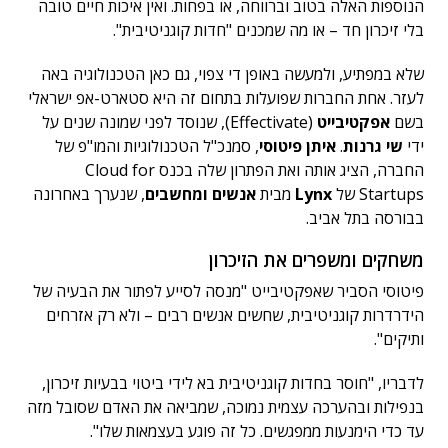
הנוספות האלה בטוב וברווחה, או בפחות. ואין איכות חיים טובה
בלי זיכרון חד – או מה שמכנים "חדות קוגניטיבית".
שלא במפתיע, ולמעשה באופן די צפוי, גם כאן הטכנולוגיה באה
לעזר. אחת החברות שפועלות בתחום זה היא סטארט-אפ ישראלי
בשם
אפקטיבייט
(Effectivate), שנוסד לפני שמונה שנים על
ידי
שי גרנות
.
איתן פיטוסי
, סמנכ"ל הטכנולוגיות והמו"פ של
החברה, הציג אותה ואת הפתרון שלה בכנס Cloud for
Startups של
Lynx
מבית
אנשים ומחשבים
, שנערך באחרונה
בבורסה בתל אביב.
משחקים ומשפרים את הזיכרון
פיטוסי הסביר שאפקטיבייט "מנסה לסייע לפתור את הבעיה של
הידרדרות קוגניטיבית, שחשים אנשים רבים – ולא רק אזרחים
ותיקים".
לדבריו, "חוסר בחדות קוגניטיבית בא לידי ביטוי בבעיות זיכרון,
בנפילות ובהערכה עצמית נמוכה, שמביאה את האדם שסובל מזה
עד כדי הימנעות ממפגשים. כל זה פוגע בעצמאות שלו".