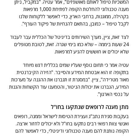
המשכיות טיפול לאותם מאושפזים", אמר עטיה. "במקביל, ניתן
מענה טכנולוגי להחלטת הקופה לפתיחת 1,000 מרפאות
בקהילה, ממוגנות, ברחבי הארץ, כדי לאפשר ללקוחות שלנו
לקבל טיפול – כמובן, בהתאם להנחיות של פיקוד העורף".
לצד זאת, ציין, מערך השירותים בדיגיטל של הכללית עבר לעבוד
24 שעות ביממה – שלא כמו בימי שגרה. זאת, לטובת מטופלים
שלא יכולים או חוששים להגיע למרפאות.
עטיה אמר כי תחום נוסף שעליו שמים בכללית דגש מיוחד
בתקופה זו הוא אבטחת המידע והסייבר. "הזירה הקיברנטית
מאוד מטרידה", ציין. "במסגרת זו תגברנו את ההגנה על מערכות
המידע, הגברנו את יכולות הניטור, והטמענו עוד הקשחות והגנות
על נכסי הארגון".
מתן מענה לרופאים שנתקעו בחו"ל
בעקבות סגירת נתב"ג ועצירת הטיסות לישראל וממנה, רופאים
ואנשי צוות רפואי רבים נתקעו בחו"ל ולא יכולים לחזור ארצה.
הקופה נותנת להם מענה טכנולוגי ודיגיטלי, כדי לאפשר להם