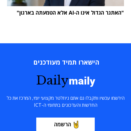
"האתגר הגדול אינו ה-AI אלא הטמעתה בארגון"
הישארו תמיד מעודכנים
Daily
maily
הירשמו עכשיו ותקבלו גם אתם ניוזלטר מקצועי יומי, המרכז את כל
החדשות והעדכונים בתחומי ה-ICT
הרשמה