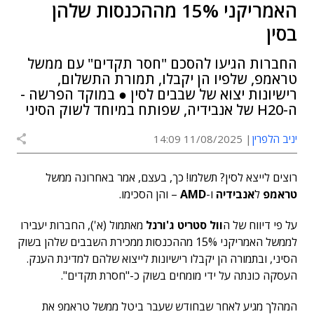
האמריקני 15% מההכנסות שלהן
בסין
החברות הגיעו להסכם "חסר תקדים" עם ממשל
טראמפ, שלפיו הן יקבלו, תמורת התשלום,
רישיונות יצוא של שבבים לסין ● במוקד הפרשה -
ה-H20 של אנבידיה, שפותח במיוחד לשוק הסיני
יניב הלפרין
11/08/2025 14:09
רוצים לייצא לסין? תשלמו! כך, בעצם, אמר באחרונה ממשל
טראמפ
ל
אנבידיה
ו-
AMD
– והן הסכימו.
על פי דיווח של ה
וול סטריט ג'ורנל
מאתמול (א'), החברות יעבירו
לממשל האמריקני 15% מההכנסות ממכירת השבבים שלהן בשוק
הסיני, ובתמורה הן יקבלו רישיונות לייצוא שלהם למדינת הענק.
העסקה כונתה על ידי מומחים בשוק כ-"חסרת תקדים".
המהלך מגיע לאחר שבחודש שעבר ביטל ממשל טראמפ את