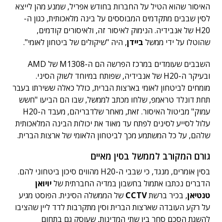
האיסור שהוא הטיל על החברות בחודש אפריל, שמנע מהן לייצא
לסין שבבים מתקדמים המבוססים על בינה מלאכותית, כגון ה-
H20 של אנבידיה. הנימוק לאיסור זה, ולאיסורים קודמים,
שהוטלו על ידי ממשל
ביידן
, היה "שיקולים של ביטחון לאומי".
השבבים שעומדים במרכז הפרשה הם ה-M1308 של AMD
ובעיקר ה-H20 של אנבידיה, שפותח במיוחד לשוק הסיני.
מומחים לביטחון לאומי בארצות הברית, כולל כאלה ששירתו בעבר
תחת דונלד טראמפ, שלחו מכתב לממשל, שבו הם הביעו "חשש
עמוק" מביטול האיסור. זאת, מאחר שלדבריהם, מעבד ה-H20
עלול לסייע לסינים לפתח עד מאוד את יכולות הבינה המלאכותית
שלהם, על כל המשתמע מכך לביטחון הלאומי של ארצות הברית.
גורם המקורב לממשל בסין מאיים
בסין אומרים, מנגד, כי שבבי ה-H20 מהווים סיכון ביטחוני להם.
הדברים נכתבו אתמול בחשבון במדיה החברתית של
יויואן
טנטיאן
, בכיר ברשת
CCTV
של הממשלה הסינית. הפוסט מגיע
על רקע העובדה שארצות הברית וסין מתקרבות לדד ליין שהציבו
להשגת הסכם סחר בין שתי המדינות, שעוסק גם בתחום