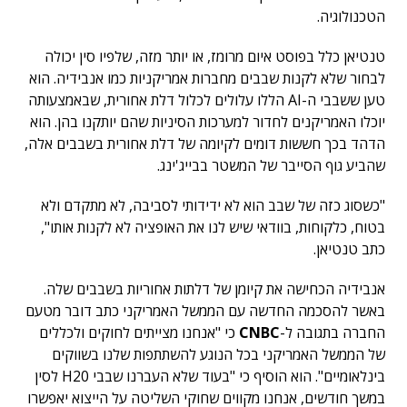
הטכנולוגיה.
טנטיאן כלל בפוסט איום מרומז, או יותר מזה, שלפיו סין יכולה
לבחור שלא לקנות שבבים מחברות אמריקניות כמו אנבידיה. הוא
טען ששבבי ה-AI הללו עלולים לכלול דלת אחורית, שבאמצעותה
יוכלו האמריקנים לחדור למערכות הסיניות שהם יותקנו בהן. הוא
הדהד בכך חששות דומים לקיומה של דלת אחורית בשבבים אלה,
שהביע גוף הסייבר של המשטר בבייג'ינג.
"כשסוג כזה של שבב הוא לא ידידותי לסביבה, לא מתקדם ולא
בטוח, כלקוחות, בוודאי שיש לנו את האופציה לא לקנות אותו",
כתב טנטיאן.
אנבידיה הכחישה את קיומן של דלתות אחוריות בשבבים שלה.
באשר להסכמה החדשה עם הממשל האמריקני כתב דובר מטעם
החברה בתגובה ל-
CNBC
כי "אנחנו מצייתים לחוקים ולכללים
של הממשל האמריקני בכל הנוגע להשתתפות שלנו בשווקים
בינלאומיים". הוא הוסיף כי "בעוד שלא העברנו שבבי H20 לסין
במשך חודשים, אנחנו מקווים שחוקי השליטה על הייצוא יאפשרו