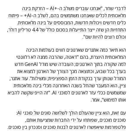
לדברי שחר, "אנחנו עוברים משלב ה-+AI – הזרקת בינה
מלאכותית לכלים שאנחנו משתמשים בהם, לשלב ה-AI+ – פיתוח
כלים חדשים ויכולות חדשות, המבוססים על בינה מלאכותית.
התחזיות הן שזה ייצר התייעלות בסכום כולל של 4.4 טריליון דולר,
וכולם רוצים להיות שם".
הוא תיאר כמה אתגרים שארגונים חווים בעולמות הבינה
המלאכותית היוצרת, בהם "דאטה, שהרבה ממנה לא רלוונטי
למה שקורה בתוך הארגונים; העובדה שיש מודל GenAI חדש
בערך בכל שבוע, וכתוצאה מכך הצורך של הארגון למצוא את
המודל שנותן ערך בנקודת הזמן הספציפית; ומשילות". עוד אתגר,
ציין, הוא המעבר שהחל בשנה האחרונה מכלי בינה מלאכותית
שמשמשים ככלי עזר לארגונים לסוכני AI. "זה הייפ שקשה להביא
אותו למימוש", אמר.
עם זאת, הוא ציין שהעולם הולך לשלושה סוגים של סוכני AI:
סוכנים מוכנים, שפותחו על ידי החברות שמציעות אותם,
פלטפורמות שיאפשרו לארגונים לבנות סוכנים וסנכרון בין סוכנים.