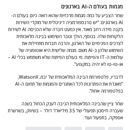
מגמות בעולם ה-AI בארגונים
שחר הצביע על כמה מגמות מרכזיות שהוא רואה כיום בעולם ה-
AI בארגונים: "יש טרנספורמציה דיגיטלית של מוקדי השירות
בקנה מידה רחב מאוד. אין כמעט חברה שלא הכניסה AI לשירות
הלקוחות שלה. בנוסף, הולך וגובר השימוש בבינה מלאכותית
לצרכים הפנימיים של הארגון, והרבה חברות מתחילות את
השימוש שלהן ב-AI משם. מגמה שלישית היא אוטומציה של
עולמות ה-IT והפיתוח. מי בעולם הפיתוח שלא משתמש בכלי AI –
או-טו-טו לא יהיה במקצוע".
לדבריו, פלטפורמת הבינה המלאכותית של יבמ, WatsonX,
"מאגדת את הפתרונות לכל האתגרים והמגמות של תחום ה-AI
בפלטפורמה אחת".
שחר ציין שהבינה המלאכותית הניבה לענק הכחול בשנה
שעברה חיסכון תפעולי של 3.5 מיליארד דולר – בשיווק, בשרשרת
אספקה, בתפעול ועוד.