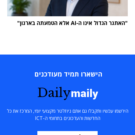
"האתגר הגדול אינו ה-AI אלא הטמעתה בארגון"
הישארו תמיד מעודכנים
Daily
maily
הירשמו עכשיו ותקבלו גם אתם ניוזלטר מקצועי יומי, המרכז את כל
החדשות והעדכונים בתחומי ה-ICT