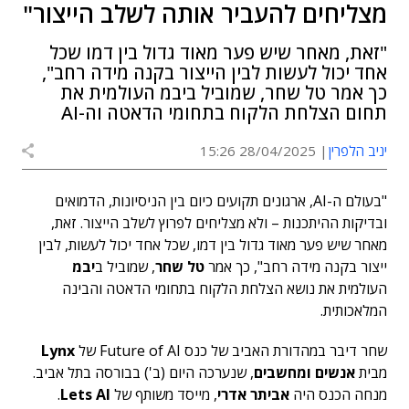
מצליחים להעביר אותה לשלב הייצור"
"זאת, מאחר שיש פער מאוד גדול בין דמו שכל
אחד יכול לעשות לבין הייצור בקנה מידה רחב",
כך אמר טל שחר, שמוביל ביבמ העולמית את
תחום הצלחת הלקוח בתחומי הדאטה וה-AI
יניב הלפרין
28/04/2025 15:26
"בעולם ה-AI, ארגונים תקועים כיום בין הניסיונות, הדמואים
ובדיקות ההיתכנות – ולא מצליחים לפרוץ לשלב הייצור. זאת,
מאחר שיש פער מאוד גדול בין דמו, שכל אחד יכול לעשות, לבין
ייצור בקנה מידה רחב", כך אמר
טל שחר
, שמוביל ב
יבמ
העולמית את נושא הצלחת הלקוח בתחומי הדאטה והבינה
המלאכותית.
שחר דיבר במהדורת האביב של כנס Future of AI של
Lynx
מבית
אנשים ומחשבים
, שנערכה היום (ב') בבורסה בתל אביב.
מנחה הכנס היה
אביתר אדרי
, מייסד משותף של
Lets AI
.